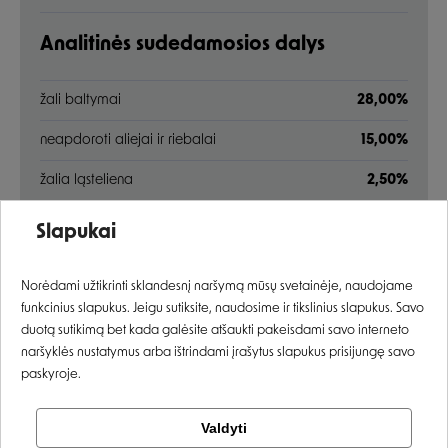
Analitinės sudedamosios dalys
žali baltymai
28,00%
neapdoroti aliejai ir riebalai
15,00%
žalia ląsteliena
2,50%
Įvertinimas:
žali pelenai
6,50%
Slapukai
kalcis
1,70%
Prisijungti
Norėdami užtikrinti sklandesnį naršymą mūsų svetainėje, naudojame
fosforas
1,10%
funkcinius slapukus. Jeigu sutiksite, naudosime ir tikslinius slapukus. Savo
Registruotis
duotą sutikimą bet kada galėsite atšaukti pakeisdami savo interneto
Omega-6 riebalų rūgštys
3,50%
naršyklės nustatymus arba ištrindami įrašytus slapukus prisijungę savo
paskyroje.
Omega-3 riebalų rūgštys
0,50%
Tikrinti užsakymą
Valdyti
Priedai
Facebook