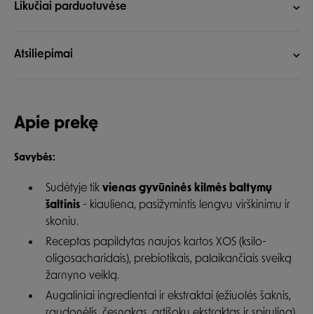
Likučiai parduotuvėse
Atsiliepimai
Apie prekę
Savybės:
Sudėtyje tik
vienas gyvūninės kilmės baltymų
šaltinis
- kiauliena, pasižymintis lengvu virškinimu ir
skoniu.
Receptas papildytas naujos kartos XOS (ksilo-
oligosacharidais), prebiotikais, palaikančiais sveiką
žarnyno veiklą.
Augaliniai ingredientai ir ekstraktai (ežiuolės šaknis,
raudonėlis, česnakas, artišokų ekstraktas ir spirulina),