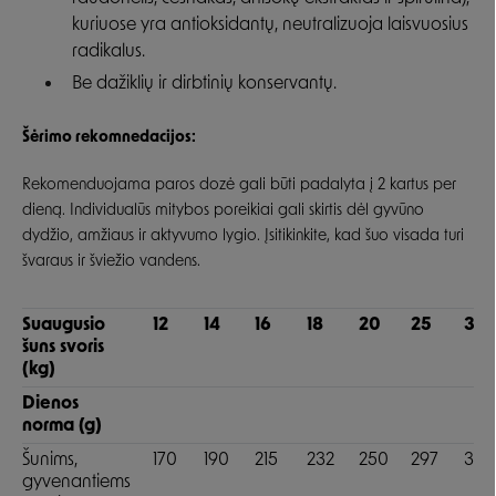
kuriuose yra antioksidantų, neutralizuoja laisvuosius
radikalus.
Be dažiklių ir dirbtinių konservantų.
Šėrimo rekomnedacijos:
Rekomenduojama paros dozė gali būti padalyta į 2 kartus per
dieną. Individualūs mitybos poreikiai gali skirtis dėl gyvūno
dydžio, amžiaus ir aktyvumo lygio. Įsitikinkite, kad šuo visada turi
švaraus ir šviežio vandens.
Suaugusio
12
14
16
18
20
25
30
šuns svoris
(kg)
Dienos
norma (g)
Šunims,
170
190
215
232
250
297
340
gyvenantiems