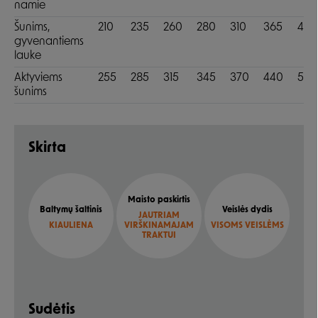
namie
Šunims,
210
235
260
280
310
365
416
gyvenantiems
lauke
Aktyviems
255
285
315
345
370
440
500
šunims
Skirta
Maisto paskirtis
Baltymų šaltinis
Veislės dydis
JAUTRIAM
KIAULIENA
VIRŠKINAMAJAM
VISOMS VEISLĖMS
TRAKTUI
Sudėtis