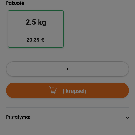
Pakuotė
2.5 kg
20,39 €
Į krepšelį
Pristatymas