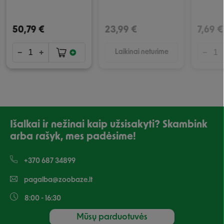
50,79 €
23,99 €
7,69 €
Laikinai neturime
Išalkai ir nežinai kaip užsisakyti? Skambink
arba rašyk, mes padėsime!
+370 687 34899
pagalba@zoobaze.lt
8:00 - 16:30
Mūsų parduotuvės