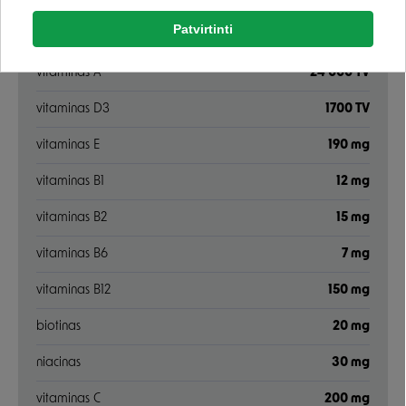
Patvirtinti
Rašyti atsiliepimą
VITAMINAI
Google
vitaminas A
24 000 TV
Rašyti atsiliepimą
vitaminas D3
1700 TV
Negalite prisijungti prie paskyros?
vitaminas E
190 mg
vitaminas B1
12 mg
vitaminas B2
15 mg
vitaminas B6
7 mg
vitaminas B12
150 mg
biotinas
20 mg
niacinas
30 mg
vitaminas C
200 mg