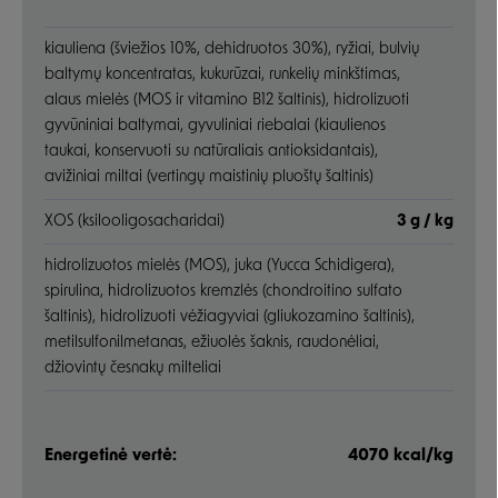
kiauliena (šviežios 10%, dehidruotos 30%), ryžiai, bulvių
baltymų koncentratas, kukurūzai, runkelių minkštimas,
alaus mielės (MOS ir vitamino B12 šaltinis), hidrolizuoti
gyvūniniai baltymai, gyvuliniai riebalai (kiaulienos
taukai, konservuoti su natūraliais antioksidantais),
avižiniai miltai (vertingų maistinių pluoštų šaltinis)
XOS (ksilooligosacharidai)
3 g / kg
hidrolizuotos mielės (MOS), juka (Yucca Schidigera),
spirulina, hidrolizuotos kremzlės (chondroitino sulfato
šaltinis), hidrolizuoti vėžiagyviai (gliukozamino šaltinis),
metilsulfonilmetanas, ežiuolės šaknis, raudonėliai,
džiovintų česnakų milteliai
Energetinė vertė:
4070 kcal/kg