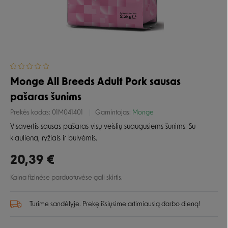
Monge All Breeds Adult Pork sausas
pašaras šunims
Prekės kodas:
01M041401
Gamintojas:
Monge
Visavertis sausas pašaras visų veislių suaugusiems šunims. Su
kiauliena, ryžiais ir bulvėmis.
20,39 €
Kaina fizinėse parduotuvėse gali skirtis.
Turime sandėlyje. Prekę išsiųsime artimiausią darbo dieną!