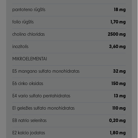
pantoteno rūgštis
18 mg
folio rūgštis
1,70 mg
cholino chloridas
2500 mg
inozitolis
3,60 mg
MIKROELEMENTAI
E5 mangano sulfato monohidratas
32 mg
E6 cinko oksidas
150 mg
E4 vario sulfato pentahidratas
13 mg
E1 geležies sulfato monohidratas
110 mg
E8 natrio selenitas
0,20 mg
E2 kalcio jodatas
1,80 mg