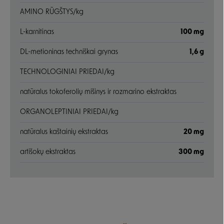
AMINO RŪGŠTYS/kg
L-karnitinas
100 mg
DL-metioninas techniškai grynas
1,6 g
TECHNOLOGINIAI PRIEDAI/kg
natūralus tokoferolių mišinys ir rozmarino ekstraktas
ORGANOLEPTINIAI PRIEDAI/kg
natūralus kaštainių ekstraktas
20 mg
artišokų ekstraktas
300 mg