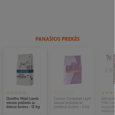
PANAŠIOS PREKĖS
IŠPARDUOTA
Quattro Maxi Lamb
Cavom Compleet Light
Belcando
sausas pašaras su
sausas pašaras su
Free La
ėriena šunims - 12 kg
jautiena šunims - 5 kg
begrūdis
ėriena š