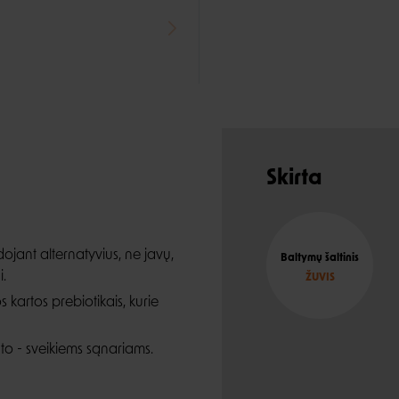
Skirta
dojant alternatyvius, ne javų,
Baltymų šaltinis
i.
ŽUVIS
 kartos prebiotikais, kurie
ato - sveikiems sąnariams.