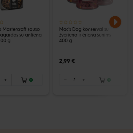
 Mastercraft sauso
Mac's Dog konservai su
agardas su antiena
žvėriena ir ėriena šunims -
100 g
400 g
2,99 €