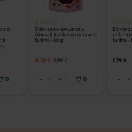
rs in
Delickcious konservai su
Belcando
ėriena ir laukinėmis uogomis
pašaro p
 ir
šunims - 80 g
šunims - 
 g
0,79 €
0,99 €
1,79 €