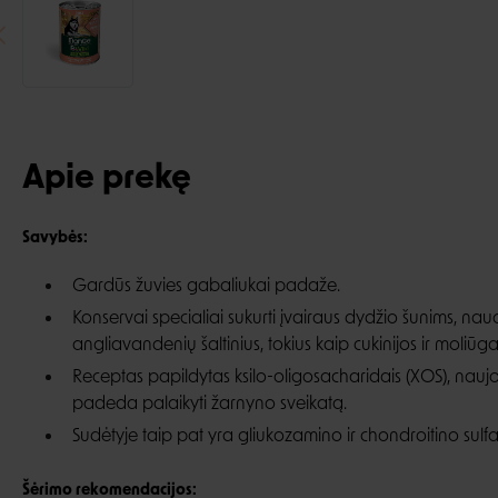
Apie prekę
Savybės:
Gardūs žuvies gabaliukai padaže.
Konservai specialiai sukurti įvairaus dydžio šunims, nau
angliavandenių šaltinius, tokius kaip cukinijos ir moliūga
Receptas papildytas ksilo-oligosacharidais (XOS), naujos
padeda palaikyti žarnyno sveikatą.
Sudėtyje taip pat yra gliukozamino ir chondroitino sulf
Šėrimo rekomendacijos: