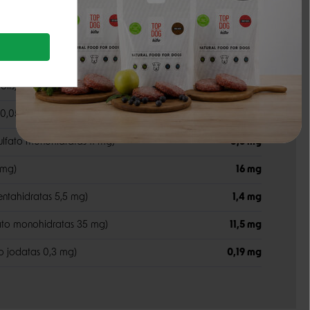
434 TV
olis)
15,5 mg
s 0,05 mg)
0,02 mg
fato monohidratas 11 mg)
3,5 mg
 mg)
16 mg
 pentahidratas 5,5 mg)
1,4 mg
ulfato monohidratas 35 mg)
11,5 mg
io jodatas 0,3 mg)
0,19 mg