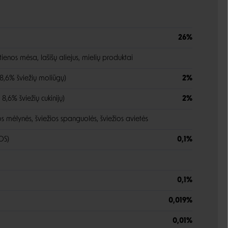
26%
tienos mėsa, lašišų aliejus, mielių produktai
 8,6% šviežių moliūgų)
2%
 8,6% šviežių cukinijų)
2%
os mėlynės, šviežios spanguolės, šviežios avietės
OS)
0,1%
0,1%
0,019%
0,01%