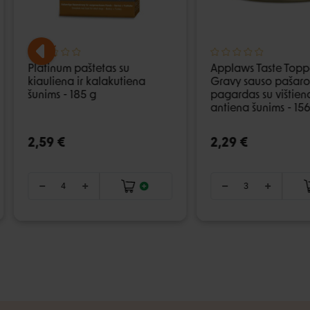
Platinum paštetas su
Applaws Taste Toppe
kiauliena ir kalakutiena
Gravy sauso pašaro
šunims - 185 g
pagardas su vištiena
antiena šunims - 156
2,59 €
2,29 €