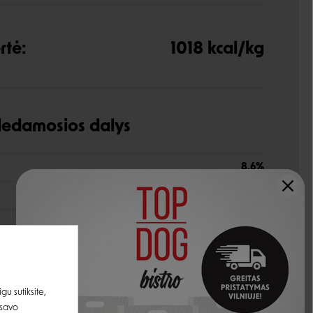
rtė:
1018 kcal/kg
udedamosios dalys
8,6%
0,7%
6,2%
2,6%
79%
u sutiksite,
 savo