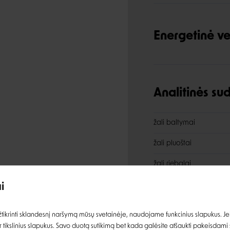
Energetinė ve
Analitinės s
žali baltymai
žali pluoštai
Įvertinimas:
žali riebalai
žali pelenai
i
drėgmė
Prisijungti
ikrinti sklandesnį naršymą mūsų svetainėje, naudojame funkcinius slapukus. Jeig
 tikslinius slapukus. Savo duotą sutikimą bet kada galėsite atšaukti pakeisdami