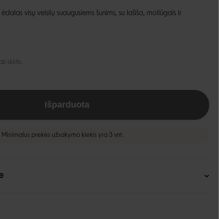
dalas visų veislių suaugusiems šunims, su lašiša, moliūgais ir
Guoliai ir patiesimai
Dubenėliai ir maitinimas
Narvai
Dubenėliai
Durų landos
Automatinės girdyklos ir šėryklos
 skirtis.
Maisto talpyklos
Išparduota
Minimalus prekės užsakymo kiekis yra 3 vnt.
e