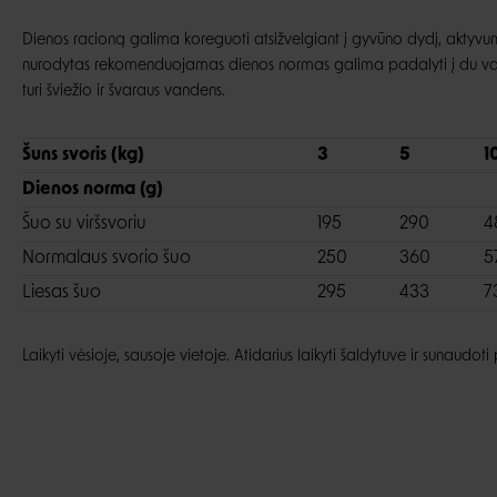
Dienos racioną galima koreguoti atsižvelgiant į gyvūno dydį, aktyv
nurodytas rekomenduojamas dienos normas galima padalyti į du valgiu
turi šviežio ir švaraus vandens.
Šuns svoris (kg)
3
5
1
Dienos norma (g)
Šuo su viršsvoriu
195
290
4
Normalaus svorio šuo
250
360
5
Liesas šuo
295
433
7
Laikyti vėsioje, sausoje vietoje. Atidarius laikyti šaldytuve ir sunaudoti