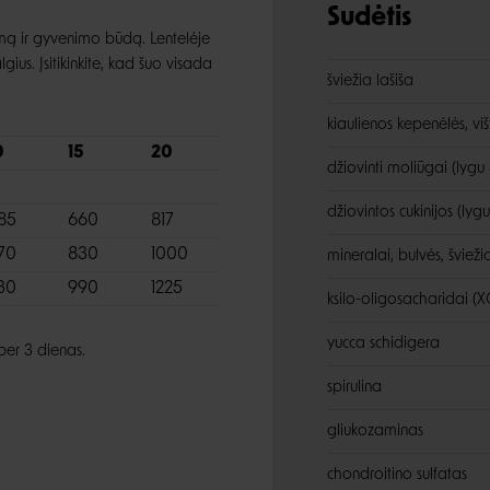
Sudėtis
umą ir gyvenimo būdą. Lentelėje
s. Įsitikinkite, kad šuo visada
šviežia lašiša
kiaulienos kepenėlės, viš
0
15
20
džiovinti moliūgai (lygu
džiovintos cukinijos (lygu
85
660
817
70
830
1000
mineralai, bulvės, švieži
30
990
1225
ksilo-oligosacharidai (X
yucca schidigera
 per 3 dienas.
spirulina
gliukozaminas
chondroitino sulfatas