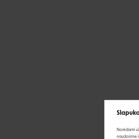
Slapuka
Norėdami užt
naudosime ir