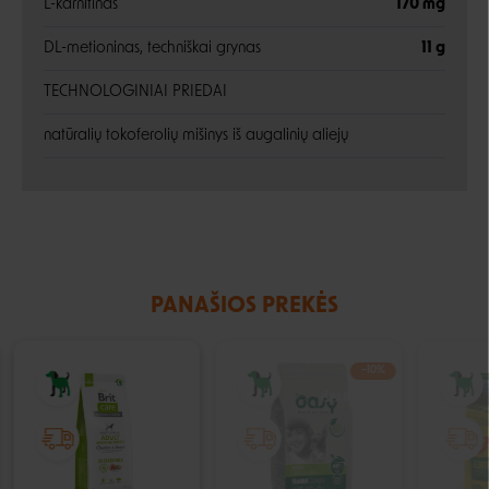
L-karnitinas
170 mg
DL-metioninas, techniškai grynas
11 g
TECHNOLOGINIAI PRIEDAI
natūralių tokoferolių mišinys iš augalinių aliejų
PANAŠIOS PREKĖS
−10%
IŠPARDUOTA