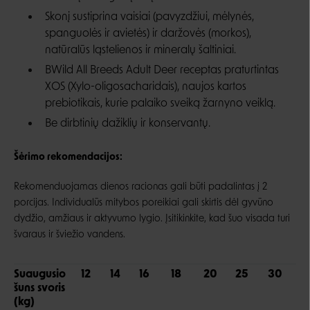
Skonį sustiprina vaisiai (pavyzdžiui, mėlynės,
spanguolės ir avietės) ir daržovės (morkos),
natūralūs ląstelienos ir mineralų šaltiniai.
BWild All Breeds Adult Deer receptas praturtintas
XOS (Xylo-oligosacharidais), naujos kartos
prebiotikais, kurie palaiko sveiką žarnyno veiklą.
Be dirbtinių dažiklių ir konservantų.
Šėrimo rekomendacijos:
Rekomenduojamas dienos racionas gali būti padalintas į 2
porcijas. Individualūs mitybos poreikiai gali skirtis dėl gyvūno
dydžio, amžiaus ir aktyvumo lygio. Įsitikinkite, kad šuo visada turi
švaraus ir šviežio vandens.
Suaugusio
12
14
16
18
20
25
30
4
šuns svoris
(kg)