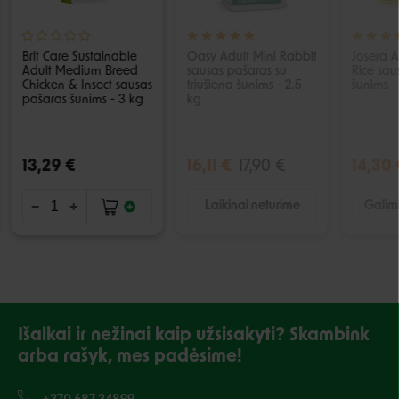
Brit Care Sustainable
Oasy Adult Mini Rabbit
Josera 
Adult Medium Breed
sausas pašaras su
Rice sau
Chicken & Insect sausas
triušiena šunims - 2.5
šunims -
pašaras šunims - 3 kg
kg
13,29 €
16,11 €
17,90 €
14,30 
Laikinai neturime
Galimi
Išalkai ir nežinai kaip užsisakyti? Skambink
arba rašyk, mes padėsime!