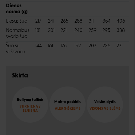
Dienos
norma (g)
Liesas šuo
217
241
265
288
311
354
406
5
Normalaus
181
201
221
240
259
295
338
4
svorio šuo
Šuo su
144
161
176
192
207
236
271
3
viršsvoriu
Skirta
Baltymų šaltinis
Maisto paskirtis
Veislės dydis
STIRNIENA /
ALERGIŠKIEMS
VISOMS VEISLĖMS
ELNIENA