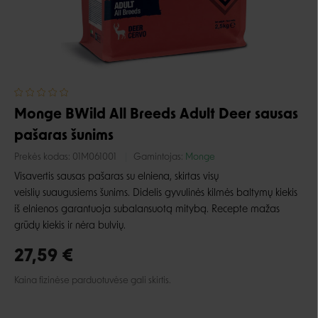
Monge BWild All Breeds Adult Deer sausas
pašaras šunims
Prekės kodas:
01M061001
Gamintojas:
Monge
Visavertis sausas pašaras su elniena, skirtas visų
veislių suaugusiems šunims. Didelis gyvulinės kilmės baltymų kiekis
iš elnienos garantuoja subalansuotą mitybą. Recepte mažas
grūdų kiekis ir nėra bulvių.
27,59 €
Kaina fizinėse parduotuvėse gali skirtis.