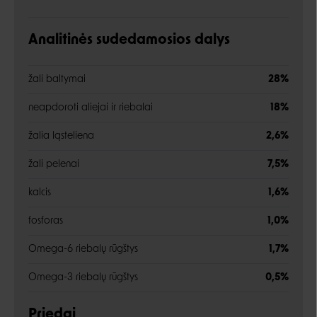
Analitinės sudedamosios dalys
žali baltymai
28%
neapdoroti aliejai ir riebalai
18%
žalia ląsteliena
2,6%
žali pelenai
7,5%
kalcis
1,6%
fosforas
1,0%
Omega-6 riebalų rūgštys
1,7%
Omega-3 riebalų rūgštys
0,5%
Priedai