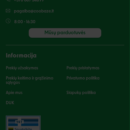
+370 687 34899
pagalba@zoobaze.lt
8:00 - 16:30
Mūsų parduotuvės
Informacija
Prekių užsakymas
Prekių pristatymas
Prekių keitimo ir grąžinimo
Privatumo politika
sąlygos
Apie mus
Slapukų politika
DUK