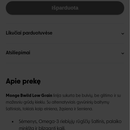
Išparduota
Likučiai parduotuvėse
Atsiliepimai
Apie prekę
Monge Bwild Low Grain
linija sukurta be bulvių, be glitimo ir su
mažesniu grūdų kiekiu. Su alternatyviais gyvūninių baltymų
šaltiniais, tokiais kaip elniena, žąsiena ir šerniena.
Sėmenys, Omega-3 riebiųjų rūgščių šaltinis, palaiko
minkštą ir blizgantį kailį.