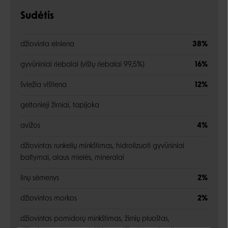
Sudėtis
džiovinta elniena
38%
gyvūniniai riebalai (vištų riebalai 99,5%)
16%
šviežia vištiena
12%
geltonieji žirniai, tapijoka
avižos
4%
džiovintas runkelių minkštimas, hidrolizuoti gyvūniniai
baltymai, alaus mielės, mineralai
linų sėmenys
2%
džiovintos morkos
2%
džiovintas pomidorų minkštimas, žirnių pluoštas,