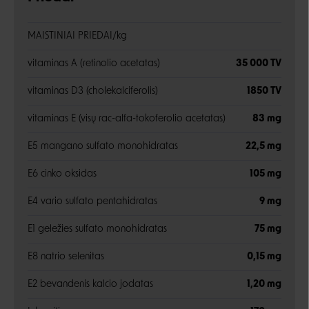
MAISTINIAI PRIEDAI/kg
vitaminas A (retinolio acetatas)
35 000 TV
vitaminas D3 (cholekalciferolis)
1850 TV
vitaminas E (visų rac-alfa-tokoferolio acetatas)
83 mg
E5 mangano sulfato monohidratas
22,5 mg
E6 cinko oksidas
105 mg
E4 vario sulfato pentahidratas
9 mg
E1 geležies sulfato monohidratas
75 mg
E8 natrio selenitas
0,15 mg
E2 bevandenis kalcio jodatas
1,20 mg