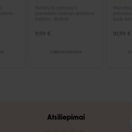
r
Nobby XL petnešų ir
Waudog 
katėms -
pavadėlio rinkinys didelėms
petnešos
katėms - Rožinė
kodu kat
9,99 €
10,99 €
ime
Laikinai neturime
La
Atsiliepimai