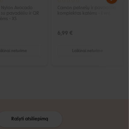
Nylon Avocado
Camon petnešų ir pavadėlio
 su pavadėliu ir QR
komplektas katėms - 1 vnt.
ėms - XS
6,99 €
ikinai neturime
Laikinai neturime
Rašyti atsiliepimą