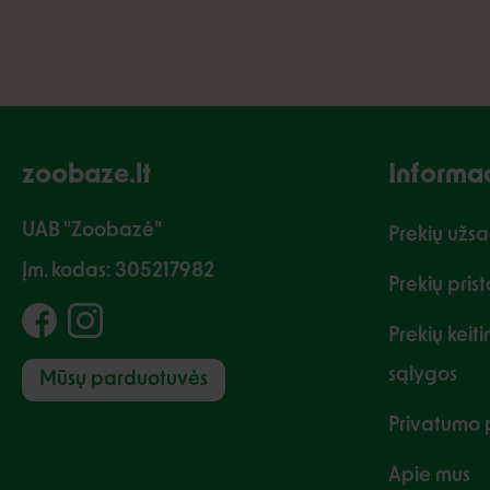
zoobaze.lt
Informac
UAB "Zoobazė"
Prekių užs
Įm. kodas: 305217982
Prekių pris
Prekių keit
sąlygos
Mūsų parduotuvės
Privatumo p
Apie mus