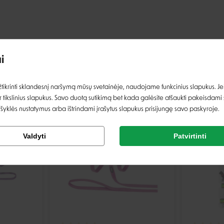
Įvertinimas:
i
PANAŠIOS PREKĖS
Prisijungti
ikrinti sklandesnį naršymą mūsų svetainėje, naudojame funkcinius slapukus. Jeig
 tikslinius slapukus. Savo duotą sutikimą bet kada galėsite atšaukti pakeisdami
Registruotis
ršyklės nustatymus arba ištrindami įrašytus slapukus prisijungę savo paskyroje.
IŠPARDUOTA
IŠPARDUOTA
Tikrinti užsakymą
Valdyti
Patvirtinti
Facebook
Google
Rašyti atsiliepimą
Rašyti atsiliepimą
Negalite prisijungti prie paskyros?