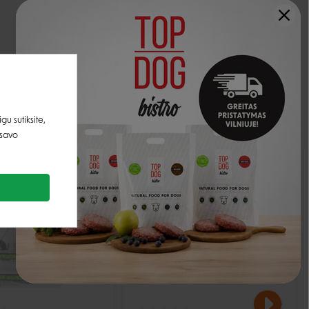
u sutiksite,
 savo
IŠPARDUOTA
IŠPARDUOTA