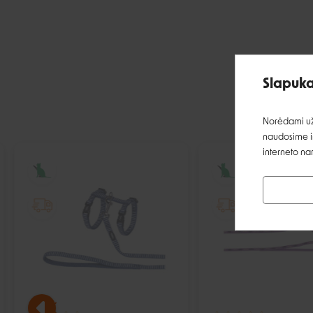
Slapuka
Norėdami užt
naudosime ir
interneto na
IŠPARDUOTA