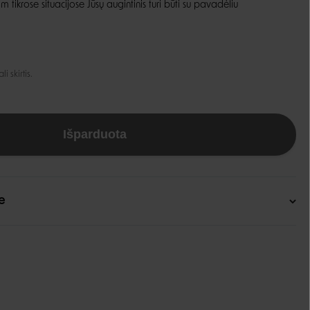
m tikrose situacijose Jūsų augintinis turi būti su pavadėliu
Guoliai ir patiesimai
Dubenėliai ir maitinimas
Narvai
Dubenėliai
Durų landos
Automatinės girdyklos ir šėryklos
 skirtis.
Maisto talpyklos
Išparduota
e