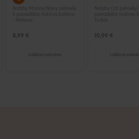
Nobby Marine Nany petnešų
Nobby Cat petnešų i
ir pavadėlio rinkinys katėms
pavadėlio rinkinys 
- Mėlyna
Turkio
8,99 €
10,99 €
Laikinai neturime
Laikinai netur