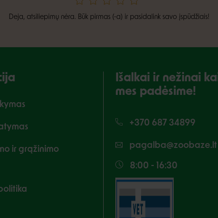
Deja, atsiliepimų nėra. Būk pirmas (-a) ir pasidalink savo įspūdžiais!
ija
Išalkai ir nežinai 
mes padėsime!
akymas
+370 687 34899
tatymas
pagalba@zoobaze.lt
imo ir grąžinimo
8:00 - 16:30
olitika