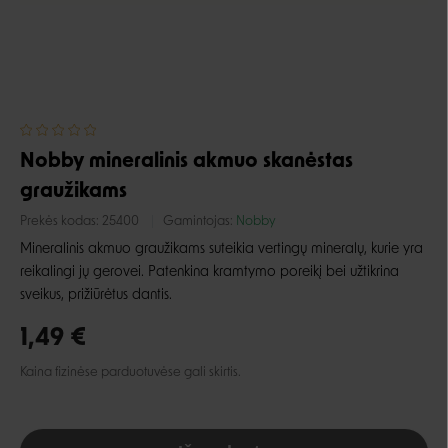
Nobby mineralinis akmuo skanėstas
graužikams
Prekės kodas:
25400
Gamintojas:
Nobby
Mineralinis akmuo graužikams suteikia vertingų mineralų, kurie yra
reikalingi jų gerovei. Patenkina kramtymo poreikį bei užtikrina
sveikus, prižiūrėtus dantis.
1,49 €
Kaina fizinėse parduotuvėse gali skirtis.