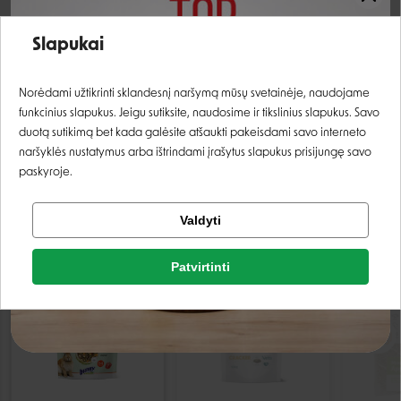
Graužikų pašaro
Įvertinimas:
Graužiko rūšis
tipas
Slapukai
ŽIURKĖNAI
VITAMINAI IR
MINERALAI
Prisijungti
Norėdami užtikrinti sklandesnį naršymą mūsų svetainėje, naudojame
funkcinius slapukus. Jeigu sutiksite, naudosime ir tikslinius slapukus. Savo
Registruotis
duotą sutikimą bet kada galėsite atšaukti pakeisdami savo interneto
naršyklės nustatymus arba ištrindami įrašytus slapukus prisijungę savo
paskyroje.
Tikrinti užsakymą
Valdyti
PANAŠIOS PREKĖS
Facebook
Patvirtinti
Rašyti atsiliepimą
IŠPARDUOTA
Google
Rašyti atsiliepimą
Negalite prisijungti prie paskyros?