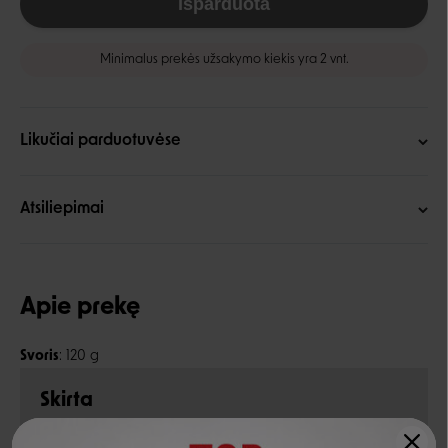
Išparduota
Minimalus prekės užsakymo kiekis yra 2 vnt.
Likučiai parduotuvėse
Atsiliepimai
Apie prekę
Svoris
: 120 g
Skirta