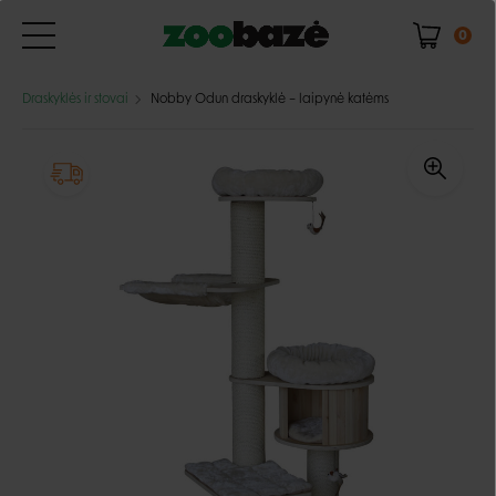
0
Draskyklės ir stovai
Nobby Odun draskyklė – laipynė katėms