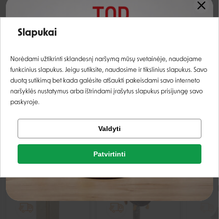
Skirta
Įvertinimas:
Slapukai
Draskyklių tipai
Draskyklių savybės
Prisijungti
PASTATOMOS
SU SIZALIO VIRVE
Norėdami užtikrinti sklandesnį naršymą mūsų svetainėje, naudojame
funkcinius slapukus. Jeigu sutiksite, naudosime ir tikslinius slapukus. Savo
Registruotis
duotą sutikimą bet kada galėsite atšaukti pakeisdami savo interneto
naršyklės nustatymus arba ištrindami įrašytus slapukus prisijungę savo
paskyroje.
Tikrinti užsakymą
Valdyti
Facebook
PANAŠIOS PREKĖS
Patvirtinti
Rašyti atsiliepimą
Google
IŠPARDUOTA
IŠPARDUOTA
Rašyti atsiliepimą
Negalite prisijungti prie paskyros?