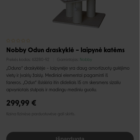
Nobby Odun draskyklė – laipynė katėms
Prekės kodas:
63280-92
Gamintojas:
Nobby
„Oduno“ draskyklėje – laipynėje yra daug amortizuotų gulėjimo
vietų ir įvairių žaislų. Mediniai elementai pagaminti iš
faneros. „Odun“ išsiskiria itin dideliais 15 cm skersmens sizaliu
apvyniotais stulpais ir madingu mediniu guoliu.
299,99 €
Kaina fizinėse parduotuvėse gali skirtis.
Išparduota