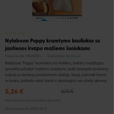
Nylabone Puppy kramtymo kauliukas su
jautienos kvapu mažiems šuniukams
Prekės kodas:
983658EU
Gamintojas:
Nylabone
Nylabone “Puppy” kramtukai yra minkštos, švelnios medžiagos,
specialiai pritaikyti mažiems šuniukams, todėl išvengsite problemų
susijusių su dantenų problemomis ateityje. Saugi, patraukli forma
su kvapu, padeda valyti dantis ir apsisaugoti nuo dantų akmenų.
5,26 €
6,19 €
Kaina fizinėse parduotuvėse gali skirtis.
Akcija galioja iki: 2026-08-31