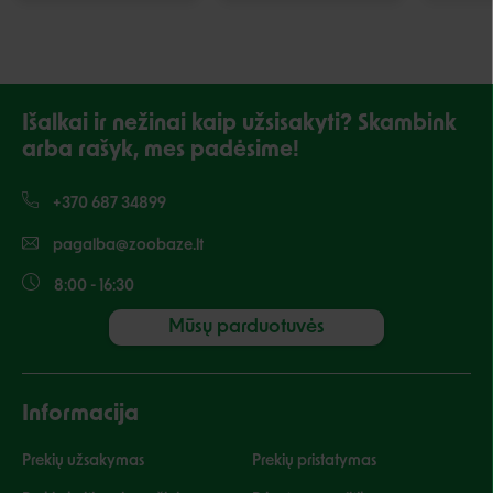
Išalkai ir nežinai kaip užsisakyti? Skambink
arba rašyk, mes padėsime!
+370 687 34899
pagalba@zoobaze.lt
8:00 - 16:30
Mūsų parduotuvės
Informacija
Prekių užsakymas
Prekių pristatymas