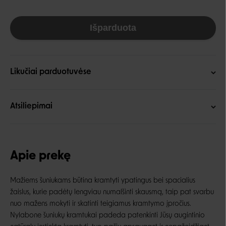
Išparduota
Likučiai parduotuvėse
Atsiliepimai
Apie prekę
Mažiems šuniukams būtina kramtyti ypatingus bei spacialius
žaislus, kurie padėtų lengviau numalšinti skausmą, taip pat svarbu
nuo mažens mokyti ir skatinti teigiamus kramtymo įpročius.
Nylabone šuniukų kramtukai padeda patenkinti Jūsų augintinio