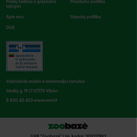
Prekių keitimo ir grąžinimo
Privatumo politika
sąlygos
Apie mus
Slapukų politika
DUK
Valstybinės maisto ir veterinarijos tarnyba
Siesikų g. 19 LT-07170 Vilnius
8 800 40 403 www.vmvt.lt
UAB "Zoobazė" | Įm. kodas: 305217982