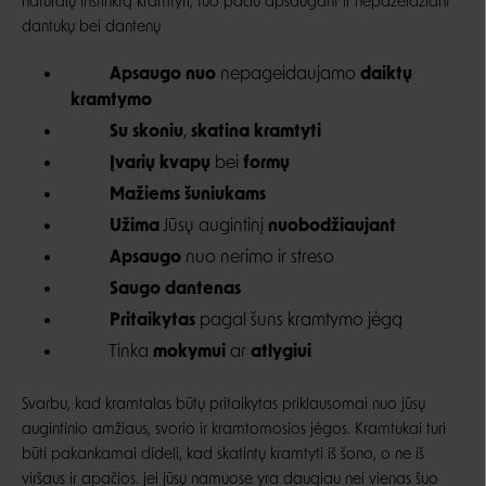
natūralų instinktą kramtyti, tuo pačiu apsaugant ir nepažeidžiant
dantukų bei dantenų
Apsaugo
nuo
nepageidaujamo
daikt
ų
kramtymo
Su skoniu
,
skatina kramtyti
Įvarių kvapų
bei
formų
Mažiems šuniukams
Užima
Jūsų augintinį
nuobodžiaujant
Apsaugo
nuo nerimo ir streso
Saugo dantenas
Pritaikytas
pagal šuns kramtymo jėgą
Tinka
mokymui
ar
atlygiui
Svarbu, kad kramtalas būtų pritaikytas priklausomai nuo jūsų
augintinio amžiaus, svorio ir kramtomosios jėgos. Kramtukai turi
būti pakankamai dideli, kad skatintų kramtyti iš šono, o ne iš
viršaus ir apačios. jei jūsų namuose yra daugiau nei vienas šuo