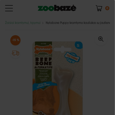
0
Žaislai kramtymui, tąsymui
Nylabone Puppy kramtymo kauliukas su jautienos 
-15 %