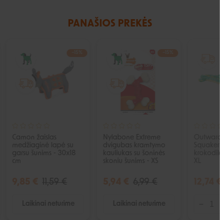
PANAŠIOS PREKĖS
−15%
−15%
IŠPARDUOTA
IŠPARDUOTA
Camon žaislas
Nylabone Extreme
Outwar
medžiaginė lapė su
dvigubas kramtymo
Squaker 
garsu šunims - 30x18
kauliukas su šoninės
krokodil
cm
skoniu šunims - XS
XL
9,85 €
11,59 €
5,94 €
6,99 €
12,74 
Laikinai neturime
Laikinai neturime