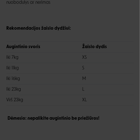
nuobodulys ar nerimas
Rekomendacijos žaislo dydžiui:
Augintinio svoris
Žaislo dydis
Iki 7kg
XS
Iki 11kg
S
Iki 16kg
M
Iki 23kg
L
Virš 23kg
XL
Dėmesio: nepalikite augintinio be priežiūros!