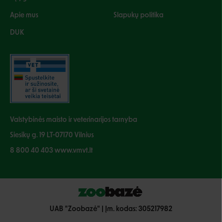
Apie mus
Slapukų politika
DUK
Valstybinės maisto ir veterinarijos tarnyba
Siesikų g. 19 LT-07170 Vilnius
8 800 40 403 www.vmvt.lt
UAB "Zoobazė" | Įm. kodas: 305217982