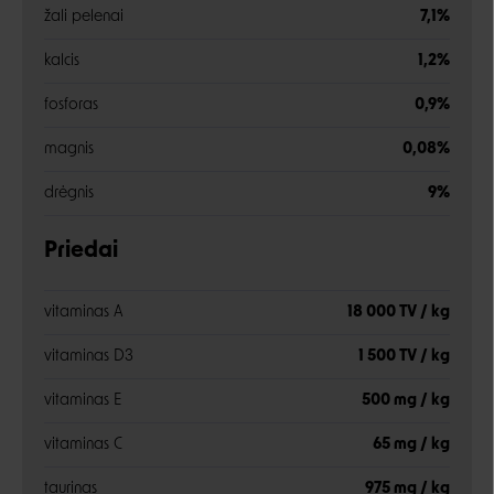
žali pelenai
7,1%
kalcis
1,2%
fosforas
0,9%
magnis
0,08%
drėgnis
9%
Priedai
vitaminas A
18 000 TV / kg
vitaminas D3
1 500 TV / kg
vitaminas E
500 mg / kg
vitaminas C
65 mg / kg
taurinas
975 mg / kg