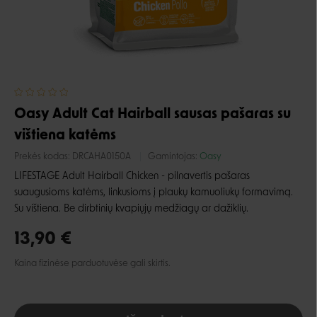
Oasy Adult Cat Hairball sausas pašaras su
vištiena katėms
Prekės kodas:
DRCAHA0150A
Gamintojas:
Oasy
LIFESTAGE Adult Hairball Chicken - pilnavertis pašaras
suaugusioms katėms, linkusioms į plaukų kamuoliukų formavimą.
Su vištiena. Be dirbtinių kvapiųjų medžiagų ar dažiklių.
13,90 €
Kaina fizinėse parduotuvėse gali skirtis.