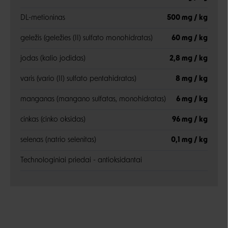
DL-metioninas
500 mg / kg
geležis (geležies (II) sulfato monohidratas)
60 mg / kg
jodas (kalio jodidas)
2,8 mg / kg
varis (vario (II) sulfato pentahidratas)
8 mg / kg
manganas (mangano sulfatas, monohidratas)
6 mg / kg
cinkas (cinko oksidas)
96 mg / kg
selenas (natrio selenitas)
0,1 mg / kg
Technologiniai priedai - antioksidantai