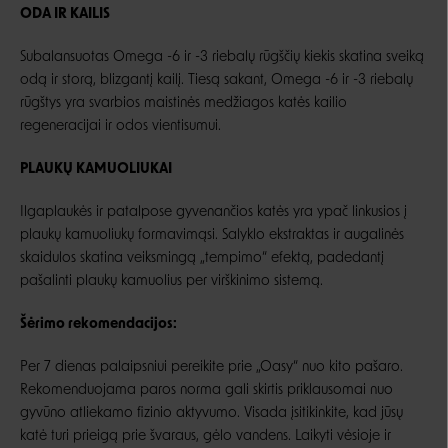
ODA IR KAILIS
Subalansuotas Omega -6 ir -3 riebalų rūgščių kiekis skatina sveiką
odą ir storą, blizgantį kailį. Tiesą sakant, Omega -6 ir -3 riebalų
rūgštys yra svarbios maistinės medžiagos katės kailio
regeneracijai ir odos vientisumui.
PLAUKŲ KAMUOLIUKAI
Ilgaplaukės ir patalpose gyvenančios katės yra ypač linkusios į
plaukų kamuoliukų formavimąsi. Salyklo ekstraktas ir augalinės
skaidulos skatina veiksmingą „tempimo“ efektą, padedantį
pašalinti plaukų kamuolius per virškinimo sistemą.
Šėrimo rekomendacijos:
Per 7 dienas palaipsniui pereikite prie „Oasy“ nuo kito pašaro.
Rekomenduojama paros norma gali skirtis priklausomai nuo
gyvūno atliekamo fizinio aktyvumo. Visada įsitikinkite, kad jūsų
katė turi prieigą prie švaraus, gėlo vandens. Laikyti vėsioje ir