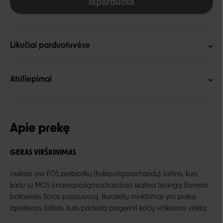
Išparduota
Likučiai parduotuvėse
Atsiliepimai
Apie prekę
GERAS VIRŠKINIMAS
Inulinas yra FOS prebiotikų (fruktooligosacharidų) šaltinis, kuris
kartu su MOS (mannanoligosacharidais) skatina teisingą žarnyno
bakterinės floros pusiausvyrą. Burokėlių minkštimas yra puikus
ląstelienos šaltinis, kuris padeda pagerinti kačių virškinimo veiklą.