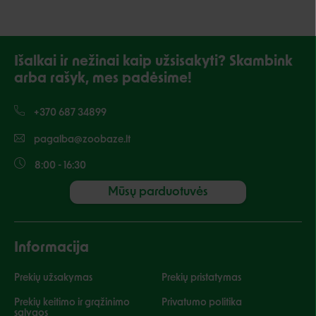
Išalkai ir nežinai kaip užsisakyti? Skambink
arba rašyk, mes padėsime!
+370 687 34899
pagalba@zoobaze.lt
8:00 - 16:30
Mūsų parduotuvės
Informacija
Prekių užsakymas
Prekių pristatymas
Prekių keitimo ir grąžinimo
Privatumo politika
sąlygos