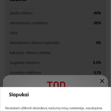
šviežia vištiena
40%
dehidratuota paukštiena
30%
ryžiai
hidrolizuotos vištienos kepenėlės
5%
kukurūzai, vištienos riebalai
augalinės skaidulos
3,5%
burokėlių minkštimas
3,1%
kukurūzų glitimas, alaus mielės, žuvų taukai, mineralai
Įvertinimas:
salyklo ekstraktas
0,2%
Slapukai
inulinas (frukto-oligosacharidų šaltinis)
1000 mg/kg
Prisijungti
Norėdami užtikrinti sklandesnį naršymą mūsų svetainėje, naudojame