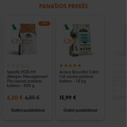
PANAŠIOS PREKĖS
−10%
Specific FOD-HY
Acana Bountiful Catch
Specifi
Allergen Management
Cat sausas pašaras
Large &
Plus sausas pašaras
katėms - 1.8 kg
sausas 
katėms - 400 g
10 + 2 k
kg
6,20 €
6,89 €
15,99 €
84,99
Galimi pasirinkimai
Galimi pasirinkimai
Laiki