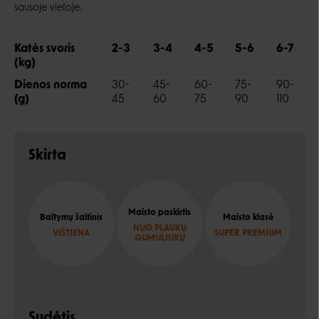
sausoje vietoje.
Katės svoris
2-3
3-4
4-5
5-6
6-7
(kg)
Dienos norma
30-
45-
60-
75-
90-
(g)
45
60
75
90
110
Skirta
Maisto paskirtis
Baltymų šaltinis
Maisto klasė
NUO PLAUKŲ
VIŠTIENA
SUPER PREMIUM
GUMULIUKŲ
Sudėtis