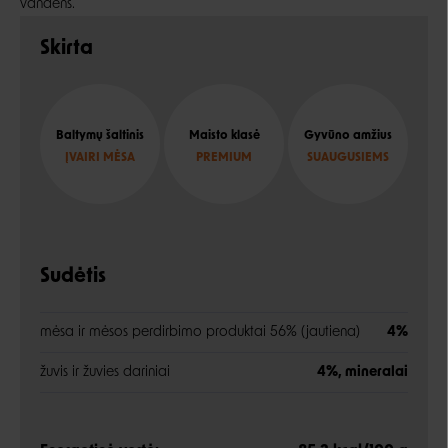
vandens.
Skirta
Baltymų šaltinis
Maisto klasė
Gyvūno amžius
ĮVAIRI MĖSA
PREMIUM
SUAUGUSIEMS
Sudėtis
mėsa ir mėsos perdirbimo produktai 56% (jautiena)
4%
žuvis ir žuvies dariniai
4%, mineralai