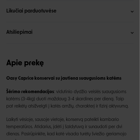
Likučiai parduotuvėse
Atsiliepimai
Apie prekę
Oasy Caprice konservai su jautiena suaugusioms katėms
Šėrimo rekomendacijos
: vidutinio dydžio veislės suaugusioms
katėms (3-4kg) duoti maždaug 3-4 skardines per dieną. Taip
pat reikėtų atsižvelgti į katės amžių, charakterį ir fizinį aktyvumą.
Laikyti vėsioje, sausoje vietoje, konservą pateikti kambario
temperatūros. Atidarius, įdėti į šaldytuvą ir sunaudoti per dvi
dienas. Pasirūpinkite, kad katė visada turėtų šviežio geriamojo