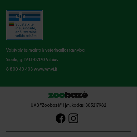
Valstybinės maisto ir veterinarijos tarnyba
Siesikų g. 19 LT-07170 Vilnius
8 800 40 403 www.vmvt.lt
UAB "Zoobazė" | Įm. kodas: 305217982