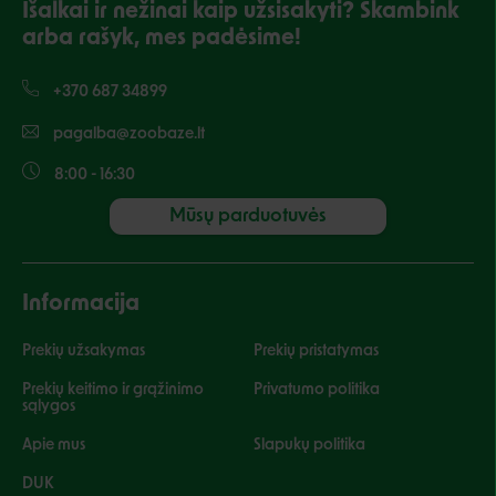
Išalkai ir nežinai kaip užsisakyti? Skambink
arba rašyk, mes padėsime!
+370 687 34899
pagalba@zoobaze.lt
8:00 - 16:30
Mūsų parduotuvės
Informacija
Prekių užsakymas
Prekių pristatymas
Prekių keitimo ir grąžinimo
Privatumo politika
sąlygos
Apie mus
Slapukų politika
DUK