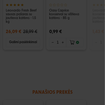
Leonardo Fresh Beef
Oasy Caprice
Leonar
sausas pašaras su
konservai su vištiena
konserva
jautiena katėms - 1.5
katėms - 85 g
jautiena
kg
katėms 
26,09 €
28,99 €
0,99 €
1,43 €
Galimi pasirinkimai
PANAŠIOS PREKĖS