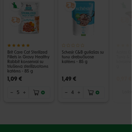
Brit Care Cat Sterilized
Schesir C&B guliašas su
Aatas Ca
Fillets in Gravy Healthy
tunu drebučiuose
Tuna & S
Rabbit konservai su
katėms - 85 g
konserva
triušiena sterilizuotoms
g
katėms - 85 g
1,09 €
1,49 €
0,97 €
Laiki