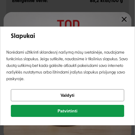
Energetinė vertė:
85,2 kcal/100 g
Analitinės sudedamosios dalys
Įvertinimas:
Slapukai
žali baltymai
10%
Prisijungti
Norėdami užtikrinti sklandesnį naršymą mūsų svetainėje, naudojame
žali riebalai
5%
funkcinius slapukus. Jeigu sutiksite, naudosime ir tikslinius slapukus. Savo
Registruotis
duotą sutikimą bet kada galėsite atšaukti pakeisdami savo interneto
žalia ląsteliena
0,4%
naršyklės nustatymus arba ištrindami įrašytus slapukus prisijungę savo
žali pelenai
2%
paskyroje.
drėgnis
82%
Tikrinti užsakymą
Valdyti
Facebook
Priedai
Patvirtinti
Rašyti atsiliepimą
Google
vitaminas D3
320 TV/kg
Rašyti atsiliepimą