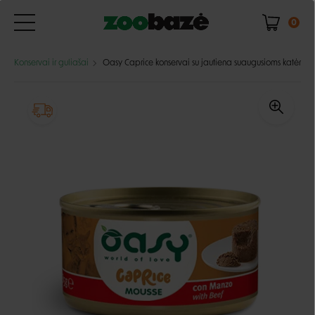
0
Konservai ir guliašai
Oasy Caprice konservai su jautiena suaugusioms katėms