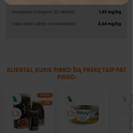
jodas (kalio jodidas)
0,15 mg/kg
Negalite prisijungti prie paskyros?
manganas (mangano (II) oksidas)
1,63 mg/kg
cinkas (cinko sulfato monohidratas)
3,64 mg/kg
KLIENTAI, KURIE PIRKO ŠIĄ PREKĘ TAIP PAT
PIRKO:
AKCIJA
−10%