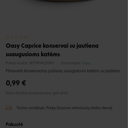
Oasy Caprice konservai su jautiena
suaugusioms katėms
Prekės kodas:
WCMMAL0085
Gamintojas:
Oasy
Pilnavertis konservuotas pašaras suaugusioms katėms su jautiena.
0,99 €
Kaina fizinėse parduotuvėse gali skirtis.
Turime sandėlyje. Prekę išsiųsime artimiausią darbo dieną!
Pakuotė