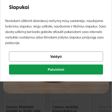
Nuklijuokite visus lipdukus ir etiketes prieš duodami
Įvertinimas:
žaislą.
Slapukai
Tai gyvūnų žaislas, jis netinka vaikams.
Prisijungti
Norėdami užtikrinti sklandesnį naršymą mūsų svetainėje, naudojame
funkcinius slapukus. Jeigu sutiksite, naudosime ir tikslinius slapukus. Savo
Registruotis
duotą sutikimą bet kada galėsite atšaukti pakeisdami savo interneto
naršyklės nustatymus arba ištrindami įrašytus slapukus prisijungę savo
paskyroje.
PANAŠIOS PREKĖS
Tikrinti užsakymą
Valdyti
Facebook
Patvirtinti
Rašyti atsiliepimą
Google
Rašyti atsiliepimą
Negalite prisijungti prie paskyros?
Camon Matatabi
Camon minkštas
Nina Ot
lazdelė su sizalio pele
kamuoliukas su
Challeng