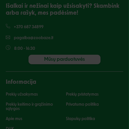
Išalkai ir nežinai kaip užsisakyti? Skambink
arba rašyk, mes padėsime!
+370 687 34899
pagalba@zoobaze.lt
8:00 - 16:30
Mūsų parduotuvės
Informacija
Prekių užsakymas
Prekių pristatymas
Prekių keitimo ir grąžinimo
Privatumo politika
sąlygos
Apie mus
Slapukų politika