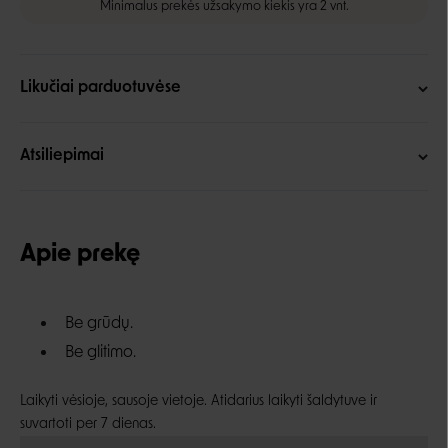
Minimalus prekės užsakymo kiekis yra 2 vnt.
Likučiai parduotuvėse
Atsiliepimai
Apie prekę
Be grūdų.
Be glitimo.
Laikyti vėsioje, sausoje vietoje. Atidarius laikyti šaldytuve ir
suvartoti per 7 dienas.