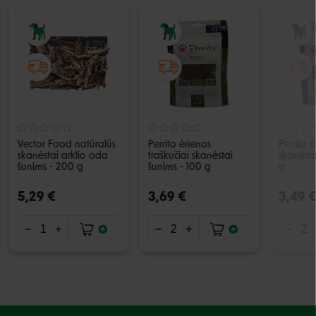
Vector Food natūralūs
Perrito ėrienos
Perrito a
skanėstai arklio oda
traškučiai skanėstai
skanėsta
šunims - 200 g
šunims - 100 g
g
5,29 €
3,69 €
3,49 