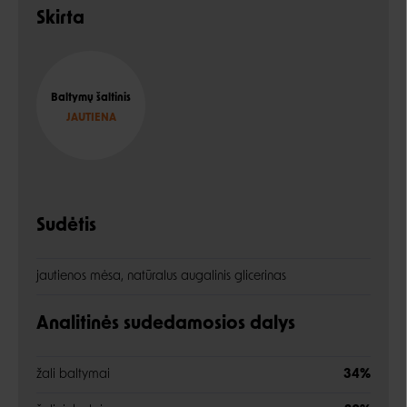
Skirta
Baltymų šaltinis
JAUTIENA
Sudėtis
jautienos mėsa, natūralus augalinis glicerinas
Analitinės sudedamosios dalys
žali baltymai
34%