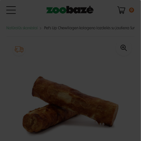
0
Natūralūs skanėstai
Pet's Up Chewllagen kolageno lazdelės su jautiena šunims