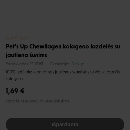
Pet's Up Chewllagen kolageno lazdelės su
jautiena šunims
Prekės kodas:
PSU71151
Gamintojas:
Pet's up
100% natūralus kramtomas jautienos skanėstas su viduje esančiu
kolagenu.
1,69 €
Kaina fizinėse parduotuvėse gali skirtis.
Išparduota