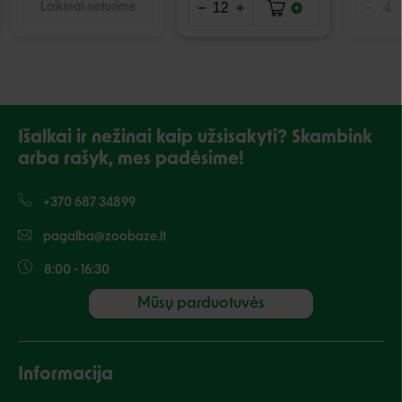
Laikinai neturime
Išalkai ir nežinai kaip užsisakyti? Skambink
arba rašyk, mes padėsime!
+370 687 34899
pagalba@zoobaze.lt
8:00 - 16:30
Mūsų parduotuvės
Informacija