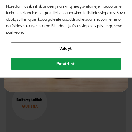
Prisijungti
Norėdami užtikrinti sklandesnį naršymą mūsų svetainėje, naudojame
natūralus baltymų šaltinis,
funkcinius slapukus. Jeigu sutiksite, naudosime ir tikslinius slapukus. Savo
Registruotis
visiškai suvirškinamas,
duotą sutikimą bet kada galėsite atšaukti pakeisdami savo interneto
naršyklės nustatymus arba ištrindami įrašytus slapukus prisijungę savo
sveikesniam kailiui ir odai,
paskyroje.
gerina sąnarių būklę,
Tikrinti užsakymą
skonis, kuriam neatsispirti,
Valdyti
Facebook
nuostabus paskatinimas šuniui.
Patvirtinti
Rašyti atsiliepimą
Skirta
Google
Rašyti atsiliepimą
Negalite prisijungti prie paskyros?
Baltymų šaltinis
JAUTIENA