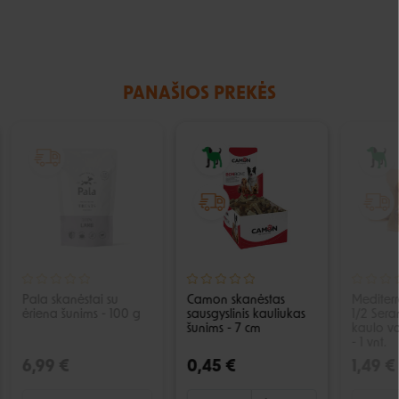
PANAŠIOS PREKĖS
IŠPARDUOTA
Pala skanėstai su
Camon skanėstas
Mediter
ėriena šunims - 100 g
sausgyslinis kauliukas
1/2 Ser
šunims - 7 cm
kaulo v
- 1 vnt.
6,99 €
0,45 €
1,49 €