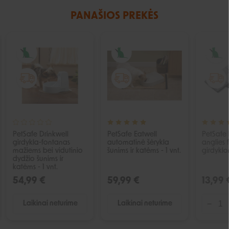
PANAŠIOS PREKĖS
IŠPARDUOTA
IŠPARDUOTA
PetSafe Drinkwell
PetSafe Eatwell
PetSafe 
girdykla-fontanas
automatinė šėrykla
anglies f
mažiems bei vidutinio
šunims ir katėms - 1 vnt.
girdyklo
dydžio šunims ir
katėms - 1 vnt.
54,99 €
59,99 €
13,99 
Laikinai neturime
Laikinai neturime