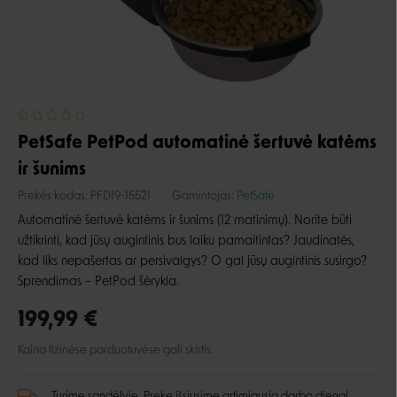
PetSafe PetPod automatinė šertuvė katėms
ir šunims
Prekės kodas:
PFD19-15521
Gamintojas:
PetSafe
Automatinė šertuvė katėms ir šunims (12 matinimų).
Norite būti
užtikrinti, kad jūsų augintinis bus laiku pamaitintas? Jaudinatės,
kad liks nepašertas ar persivalgys? O gal jūsų augintinis susirgo?
Sprendimas – PetPod šėrykla.
199,99 €
Kaina fizinėse parduotuvėse gali skirtis.
Turime sandėlyje. Prekę išsiųsime artimiausią darbo dieną!