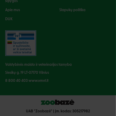
sąlygos
Apie mus
Slapukų politika
DUK
Valstybinės maisto ir veterinarijos tarnyba
Siesikų g. 19 LT-07170 Vilnius
8 800 40 403 www.vmvt.lt
UAB "Zoobazė" | Įm. kodas: 305217982