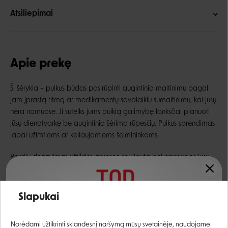
Atsiliepimai
Apie prekę
Ši šėrykla – puikus būdas pasirūpinti augintinio maitinimu pagal
jam įprastą ritmą ar medikamentų savalaikiu sumaitinimu, kai jūsų
nėra namuose. Ji suteiks jums puikią galimybę lanksčiai planuoti
jūsų dienotvarkę be augintinio šėrimo rūpesčių.
Puikus sprendimas
labai užimtiems ar keliaujantiems šeimininkams.
Porcijų dozavimas užtikrins geresnę savijautą bei apsaugos jūsų
augintinį nuo persivalgymo ir nutukimo, o augintiniu susirgus,
galėsite būti ramūs, kad medikamentus jūsų augintinis gaus laiku.
Įvertinimas:
Slapukai
Savybės:
Prisijungti
Dėklą sudaro talpa, į kurią telpa 24 puodeliai (telpa
Norėdami užtikrinti sklandesnį naršymą mūsų svetainėje, naudojame