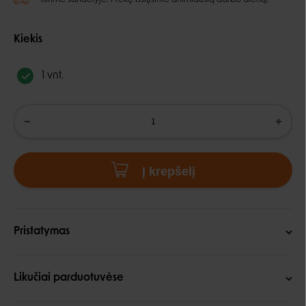
Kiekis
1 vnt.
Į krepšelį
Pristatymas
Likučiai parduotuvėse