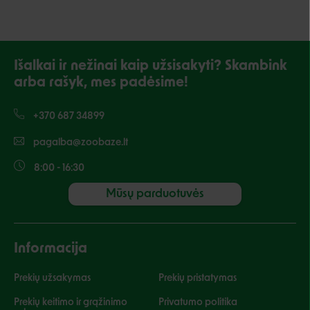
Išalkai ir nežinai kaip užsisakyti? Skambink
arba rašyk, mes padėsime!
+370 687 34899
pagalba@zoobaze.lt
8:00 - 16:30
Mūsų parduotuvės
Informacija
Prekių užsakymas
Prekių pristatymas
Prekių keitimo ir grąžinimo
Privatumo politika