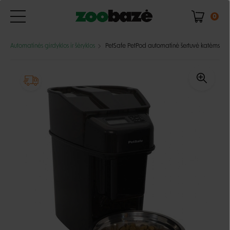
0
Automatinės girdyklos ir šėryklos
PetSafe PetPod automatinė šertuvė katėms ir š