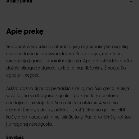
Atsiliepimai
Apie prekę
Šis aparatas yra sukurtas atpratinti jūsų ar jūsų kaimyno augintinį
nuo per dažno ir intensyvaus lojimo. Šuniui sulojus, mikrofonas
sureaguoja į garsą - aparatas įsijungia. Aparatas skleidžia aukšto
dažnio ultragarso signalą, kuris girdimas tik šunims. Žmogus šio
signalo – negirdi.
Aukšto dažnio signalas pertraukia šuns lojimą. Šuo greitai susieja
savo lojimą su ultragarso signalu ir po kurio laiko prietaiso
naudojimo – nustoja loti. Veikia iki 15 m atstumu. 4 veikimo
režimai (žemas, vidutinis, aukštas ir „Test“). Sistema gali neveikti
kurčių arba klausos sutrikimų turinčių šunų. Pasitaiko išimčių, kai šuo
į ultragarsą nereaguoja.
Savybės: