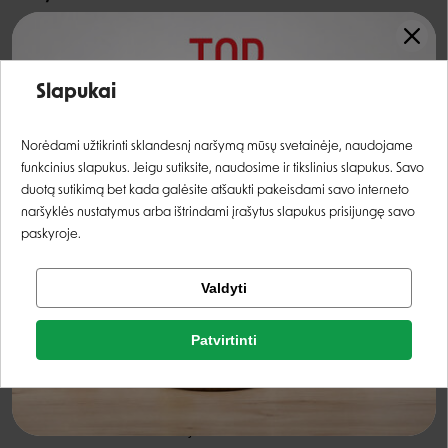
Šuns lojimui nutraukti - aparatas skleidžia aukšto
dažnio ultragarso signalą;
Įvertinimas:
Slapukai
Šuns lojimo garsą aptinka iki 15 m atstumu;
4 veikimo režimai;
Prisijungti
Norėdami užtikrinti sklandesnį naršymą mūsų svetainėje, naudojame
Sistema sukurta naudoti tik lauko sąlygomis;
funkcinius slapukus. Jeigu sutiksite, naudosime ir tikslinius slapukus. Savo
Sistema gali neveikti kurčių ar klausos sutrikimų
Registruotis
duotą sutikimą bet kada galėsite atšaukti pakeisdami savo interneto
turinčių šunų;
naršyklės nustatymus arba ištrindami įrašytus slapukus prisijungę savo
9 voltų alkaninis elementas
(į komplekto sudėtį
paskyroje.
neįeina)
;
Tikrinti užsakymą
Ultragarsas nuo garsiakalbio sklinda 180 laipsniu
Valdyti
Facebook
kampu.
Patvirtinti
Rašyti atsiliepimą
Komplektą sudaro:
Google
Rašyti atsiliepimą
Lojimo kontrolės aparatas;
Lietuviška instrukcija.