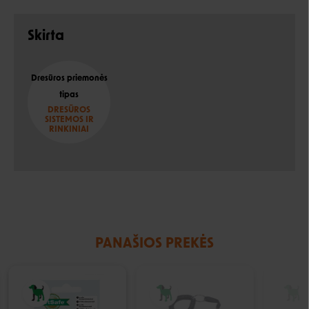
Negalite prisijungti prie paskyros?
Skirta
Dresūros priemonės
tipas
DRESŪROS
SISTEMOS IR
RINKINIAI
PANAŠIOS PREKĖS
IŠPARDUOTA