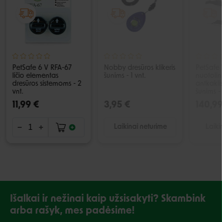
PetSafe 6 V RFA-67
Nobby dresūros klikeris
PetSafe
ličio elementas
šunims - 1 vnt.
nuotolini
dresūros sistemoms - 2
antkakli
vnt.
šunims - 
11,99 €
3,95 €
140,99
Laikinai neturime
Laiki
Išalkai ir nežinai kaip užsisakyti? Skambink
arba rašyk, mes padėsime!