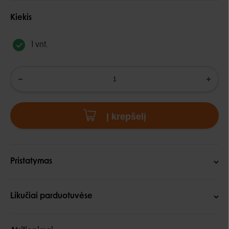
Kiekis
1 vnt.
Į krepšelį
Pristatymas
Likučiai parduotuvėse