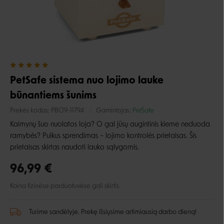
PetSafe sistema nuo lojimo lauke
būnantiems šunims
Prekės kodas:
PBC19-11794
Gamintojas:
PetSafe
Kaimynų šuo nuolatos loja? O gal jūsų augintinis kieme neduoda
ramybės? Puikus sprendimas – lojimo kontrolės prietaisas. Šis
prietaisas skirtas naudoti lauko sąlygomis.
96,99 €
Kaina fizinėse parduotuvėse gali skirtis.
Turime sandėlyje. Prekę išsiųsime artimiausią darbo dieną!