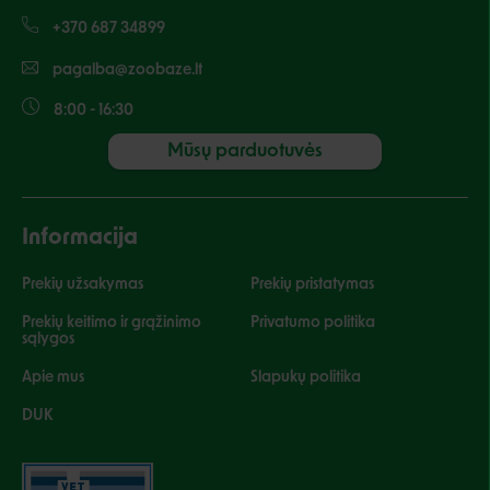
+370 687 34899
pagalba@zoobaze.lt
8:00 - 16:30
Mūsų parduotuvės
Informacija
Prekių užsakymas
Prekių pristatymas
Prekių keitimo ir grąžinimo
Privatumo politika
sąlygos
Apie mus
Slapukų politika
DUK