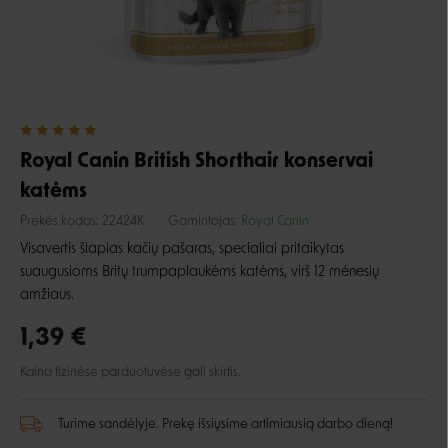
Royal Canin British Shorthair konservai
katėms
Prekės kodas:
22424K
Gamintojas:
Royal Canin
Visavertis šlapias kačių pašaras, specialiai pritaikytas
suaugusioms Britų trumpaplaukėms katėms, virš 12 mėnesių
amžiaus.
1,39 €
Kaina fizinėse parduotuvėse gali skirtis.
Turime sandėlyje. Prekę išsiųsime artimiausią darbo dieną!