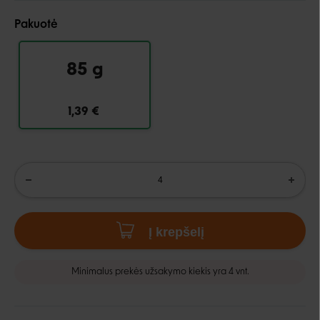
Pakuotė
85 g
1,39 €
Į krepšelį
Minimalus prekės užsakymo kiekis yra 4 vnt.