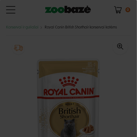
0
Konservai ir guliašai
Royal Canin British Shorthair konservai katėms