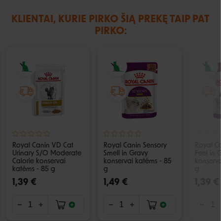
KLIENTAI, KURIE PIRKO ŠIĄ PREKĘ TAIP PAT
PIRKO:
Royal Canin VD Cat
Royal Canin Sensory
Royal C
Urinary S/O Moderate
Smell in Gravy
Feel in 
Calorie konservai
konservai katėms - 85
konserva
katėms - 85 g
g
g
1,39 €
1,49 €
1,39 €