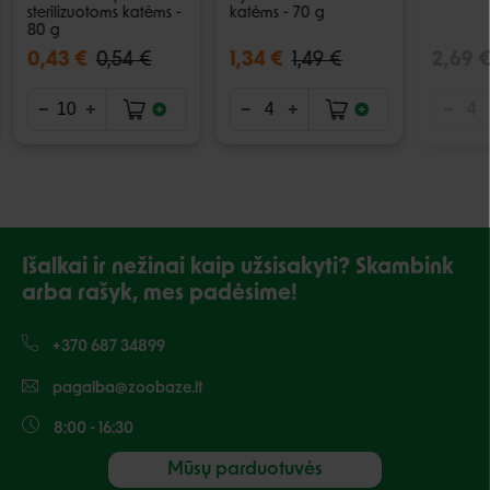
sterilizuotoms katėms -
katėms - 70 g
80 g
0,43 €
0,54 €
1,34 €
1,49 €
2,69 
Išalkai ir nežinai kaip užsisakyti? Skambink
arba rašyk, mes padėsime!
+370 687 34899
pagalba@zoobaze.lt
8:00 - 16:30
Mūsų parduotuvės