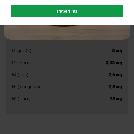
drėgnis
81%
Patvirtinti
Rašyti atsiliepimą
Google
Priedai
Rašyti atsiliepimą
vitaminas D3
260 TV
Negalite prisijungti prie paskyros?
E1 (geležis)
8 mg
E2 (jodas)
0,33 mg
E4 (varis)
2,6 mg
E5 (manganas)
2,5 mg
E6 (cinkas)
25 mg