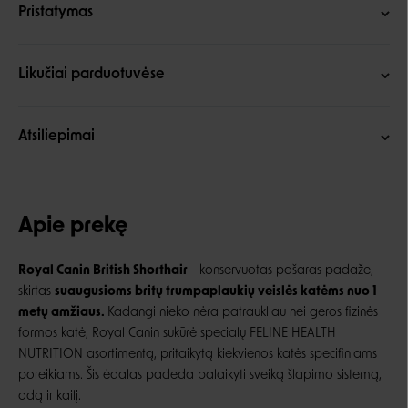
Pristatymas
Likučiai parduotuvėse
Atsiliepimai
Apie prekę
Royal Canin British Shorthair
- konservuotas pašaras padaže,
skirtas
suaugusioms britų trumpaplaukių veislės katėms nuo 1
metų amžiaus.
Kadangi nieko nėra patraukliau nei geros fizinės
formos katė, Royal Canin sukūrė specialų FELINE HEALTH
NUTRITION asortimentą, pritaikytą kiekvienos katės specifiniams
poreikiams. Šis ėdalas padeda palaikyti sveiką šlapimo sistemą,
odą ir kailį.