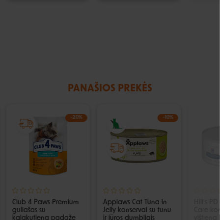
PANAŠIOS PREKĖS
−20%
−10%
Club 4 Paws Premium
Applaws Cat Tuna in
Hill's PD
guliašas su
Jelly konservai su tunu
Care kon
kalakutiena padaže
ir jūros dumbliais
vištiena