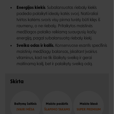
Energijos kiekis
. Subalansuotas riebalų kiekis
padeda palaikyti idealų katės svorį. Natūraliai
tvirtos katėms svoris visų pirma turėtų būti kilęs iš
raumenų, o ne riebalų. Pritaikytos maistinės
medžiagos palaiko reikiamą suaugusių kačių
energiją, pagal subalansuotą riebalų kiekį.
Sveika odas ir kailis.
Konservuose esantis specifinis
maistinių medžiagų balansas, įskaitant įvairius
vitaminus, kad ne tik išlaikytų sveiką ir gerai
maitinamą kailį, bet ir palaikytų sveiką odą.
Skirta
Baltymų šaltinis
Maisto paskirtis
Maisto klasė
ĮVAIRI MĖSA
ŠLAPIMO TAKAMS
SUPER PREMIUM