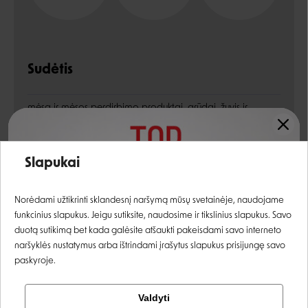
Sudėtis
mėsa ir mėsos perdirbimo produktai, grūdai, žuvis ir
žuvų dariniai, augalinių baltymų ekstraktai, aliejai ir
riebalai, augaliniai produktai, mineralai, įvairūs cukrūs
Įvertinimas:
Slapukai
Analitinės sudedamosios dalys
Prisijungti
Norėdami užtikrinti sklandesnį naršymą mūsų svetainėje, naudojame
žali baltymai
9%
funkcinius slapukus. Jeigu sutiksite, naudosime ir tikslinius slapukus. Savo
Registruotis
duotą sutikimą bet kada galėsite atšaukti pakeisdami savo interneto
žali riebalai
3,2%
naršyklės nustatymus arba ištrindami įrašytus slapukus prisijungę savo
paskyroje.
žali pelenai
1,2%
Tikrinti užsakymą
žalia ląsteliena
0,8%
Valdyti
Facebook