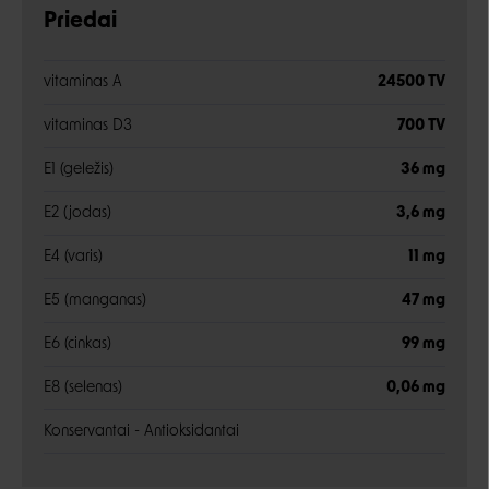
Priedai
vitaminas A
24500 TV
vitaminas D3
700 TV
E1 (geležis)
36 mg
E2 (jodas)
3,6 mg
E4 (varis)
11 mg
E5 (manganas)
47 mg
E6 (cinkas)
99 mg
E8 (selenas)
0,06 mg
Konservantai - Antioksidantai