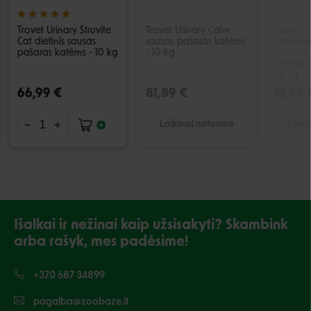
Trovet Urinary Struvite
Trovet Urinary Calm
Oasy Su
Cat dietinis sausas
sausas pašaras katėms
Sterilise
pašaras katėms - 10 kg
- 10 kg
pašaras 
steriliz
1.5 kg
66,99 €
81,89 €
13,99 
Laikinai neturime
Laiki
Išalkai ir nežinai kaip užsisakyti? Skambink
arba rašyk, mes padėsime!
+370 687 34899
pagalba@zoobaze.lt