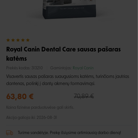
Royal Canin Dental Care sausas pašaras
katėms
Prekės kodas:
313210
Gamintojas:
Royal Canin
Visavertis sausas pašaras suaugusioms katėms, turinčioms jautrias
dantenas, polinkį į dantų akmenų formavimąsi.
63,80 €
70,89 €
Kaina fizinėse parduotuvėse gali skirtis.
Akcija galioja iki: 2026-08-31
Turime sandėlyje. Prekę išsiųsime artimiausią darbo dieną!