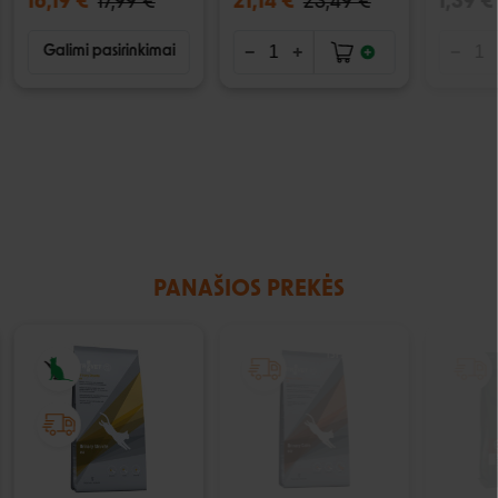
16,19 €
17,99 €
21,14 €
23,49 €
1,39 €
Galimi pasirinkimai
PANAŠIOS PREKĖS
IŠPARDUOTA