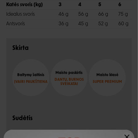
Katės svoris (kg)
3
4
5
6
Idealus svoris
46 g
56 g
66 g
75 g
Antsvoris
36 g
45 g
52 g
60 g
Skirta
Maisto paskirtis
Baltymų šaltinis
Maisto klasė
DANTŲ, BURNOS
ĮVAIRI PAUKŠTIENA
SUPER PREMIUM
SVEIKATAI
Sudėtis
dehidratuoti paukštienos baltymai, ryžiai, kukurūzai,