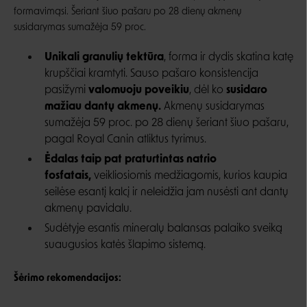
formavimąsi. Šeriant šiuo pašaru po 28 dienų akmenų
susidarymas sumažėja 59 proc.
Unikali granulių tektūra
, forma ir dydis skatina katę
krupščiai kramtyti. Sauso pašaro konsistencija
pasižymi
valomuoju poveikiu
, dėl ko
susidaro
mažiau dantų akmenų.
Akmenų susidarymas
sumažėja 59 proc. po 28 dienų šeriant šiuo pašaru,
pagal Royal Canin atliktus tyrimus.
Ėdalas taip pat praturtintas natrio
fosfatais,
veikliosiomis medžiagomis, kurios kaupia
seilėse esantį kalcį ir neleidžia jam nusėsti ant dantų
akmenų pavidalu.
Sudėtyje esantis mineralų balansas palaiko sveiką
suaugusios katės šlapimo sistemą.
Šėrimo rekomendacijos: