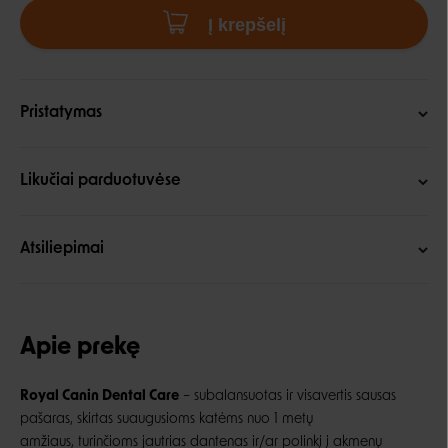
Į krepšelį
Pristatymas
Likučiai parduotuvėse
Atsiliepimai
Apie prekę
Royal Canin Dental Care
–
subalansuotas ir visavertis sausas
pašaras, skirtas suaugusioms katėms nuo 1 metų
amžiaus,
turinčioms jautrias dantenas ir/ar polinkį į akmenų