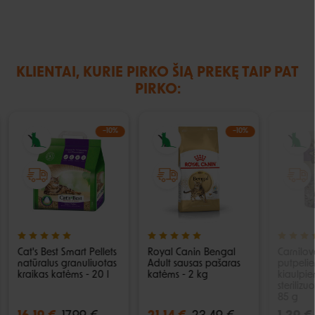
KLIENTAI, KURIE PIRKO ŠIĄ PREKĘ TAIP PAT
PIRKO:
−10%
−10%
Cat's Best Smart Pellets
Royal Canin Bengal
Carnilov
natūralus granuliuotas
Adult sausas pašaras
putpelie
kraikas katėms - 20 l
katėms - 2 kg
kiaulpie
steriliz
85 g