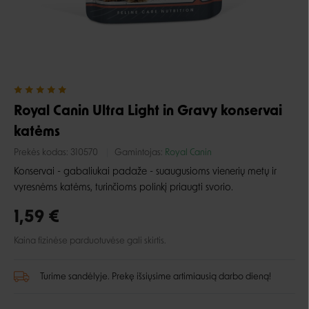
Royal Canin Ultra Light in Gravy konservai
katėms
Prekės kodas:
310570
Gamintojas:
Royal Canin
Konservai - gabaliukai padaže - suaugusioms vienerių metų ir
vyresnėms katėms, turinčioms polinkį priaugti svorio.
1,59 €
Kaina fizinėse parduotuvėse gali skirtis.
Turime sandėlyje. Prekę išsiųsime artimiausią darbo dieną!