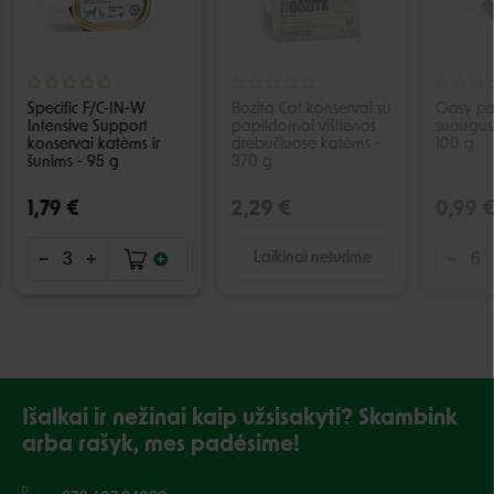
Specific F/C-IN-W
Bozita Cat konservai su
Oasy paš
Intensive Support
papildomai vištienos
suaugus
konservai katėms ir
drebučiuose katėms -
100 g
šunims - 95 g
370 g
1,79 €
2,29 €
0,99 
Laikinai neturime
Išalkai ir nežinai kaip užsisakyti? Skambink
arba rašyk, mes padėsime!