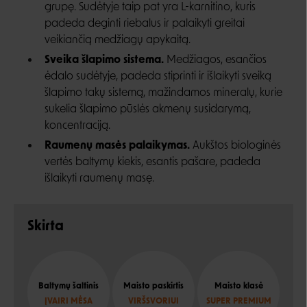
grupę. Sudėtyje taip pat yra L-karnitino, kuris
padeda deginti riebalus ir palaikyti greitai
veikiančią medžiagų apykaitą.
Sveika šlapimo sistema.
Medžiagos, esančios
ėdalo sudėtyje, padeda stiprinti ir išlaikyti sveiką
šlapimo takų sistemą, mažindamos mineralų, kurie
sukelia šlapimo pūslės akmenų susidarymą,
koncentraciją.
Raumenų masės palaikymas.
Aukštos biologinės
vertės baltymų kiekis, esantis pašare, padeda
išlaikyti raumenų masę.
Skirta
Baltymų šaltinis
Maisto paskirtis
Maisto klasė
ĮVAIRI MĖSA
VIRŠSVORIUI
SUPER PREMIUM