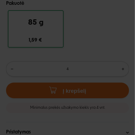
Pakuotė
85 g
1,59 €
Į krepšelį
Minimalus prekės užsakymo kiekis yra 4 vnt.
Pristatymas