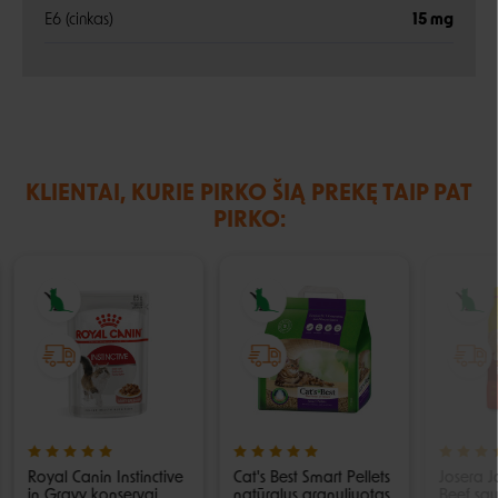
E6 (cinkas)
15 mg
KLIENTAI, KURIE PIRKO ŠIĄ PREKĘ TAIP PAT
PIRKO:
Royal Canin Instinctive
Cat's Best Smart Pellets
Josera J
in Gravy konservai
natūralus granuliuotas
Beef sau