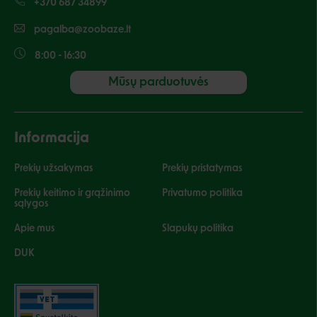
+370 687 34899
pagalba@zoobaze.lt
8:00 - 16:30
Mūsų parduotuvės
Informacija
Prekių užsakymas
Prekių pristatymas
Prekių keitimo ir grąžinimo
Privatumo politika
sąlygos
Apie mus
Slapukų politika
DUK