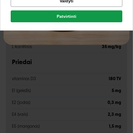
Valdyti
Facebook
žali pelenai
1,6%
Patvirtinti
Rašyti atsiliepimą
žalia ląsteliena
1,5%
Google
Rašyti atsiliepimą
drėgnis
82,5%
L-karnitinas
35 mg/kg
Negalite prisijungti prie paskyros?
Priedai
vitaminas D3
180 TV
E1 (geležis)
5 mg
E2 (jodas)
0,3 mg
E4 (varis)
2,3 mg
E5 (manganas)
1,5 mg