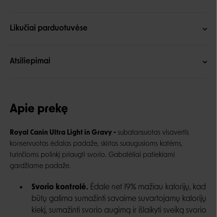
Likučiai parduotuvėse
Atsiliepimai
Apie prekę
Royal Canin Ultra Light in Gravy -
subalansuotas visavertis
konservuotas ėdalas padaže, skirtas suaugusioms katėms,
turinčioms polinkį priaugti svorio. Gabalėliai patiekiami
gardžiame padaže.
Svorio kontrolė.
Ėdale net 19% mažiau kalorijų, kad
būtų galima sumažinti savaime suvartojamų kalorijų
kiekį, sumažinti svorio augimą ir išlaikyti sveiką svorio