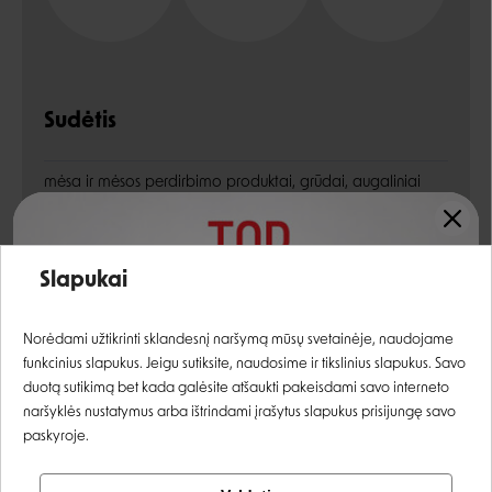
Sudėtis
mėsa ir mėsos perdirbimo produktai, grūdai, augaliniai
produktai, augalinių baltymų ekstraktai, mineralai
Įvertinimas:
Slapukai
Energetinė vertė:
674 kcal/kg
Prisijungti
Norėdami užtikrinti sklandesnį naršymą mūsų svetainėje, naudojame
funkcinius slapukus. Jeigu sutiksite, naudosime ir tikslinius slapukus. Savo
Analitinės sudedamosios dalys
Registruotis
duotą sutikimą bet kada galėsite atšaukti pakeisdami savo interneto
naršyklės nustatymus arba ištrindami įrašytus slapukus prisijungę savo
paskyroje.
žali baltymai
10%
Tikrinti užsakymą
žali riebalai
2,1%