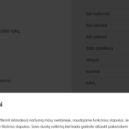
žali baltymai
žali riebalai
tito riziką.
žali pelenai
žalia ląsteliena
drėgnis
taurinas
idarymo.
kalcis
Įvertinimas:
fosforas
i
ir kacio oksalato akmenims.
natris
Prisijungti
magnis
ikrinti sklandesnį naršymą mūsų svetainėje, naudojame funkcinius slapukus. Jeig
 tikslinius slapukus. Savo duotą sutikimą bet kada galėsite atšaukti pakeisdami