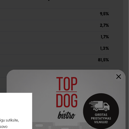
9,5%
2,7%
1,7%
1,3%
81,5%
0,0085%
0,22%
0,19%
0,26%
0,01%
u sutiksite,
 savo