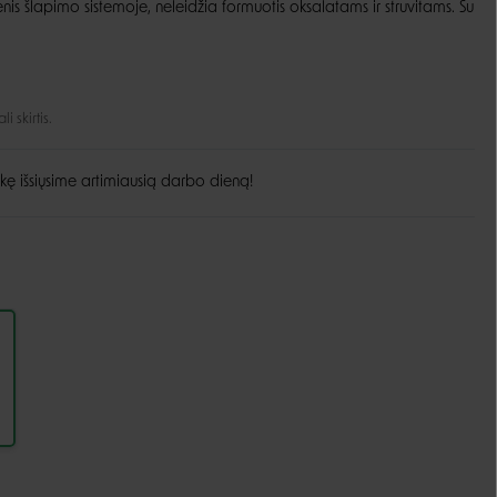
enis šlapimo sistemoje, neleidžia formuotis oksalatams ir struvitams. Su
Guoliai ir patiesimai
Dubenėliai ir maitinimas
Narvai
Dubenėliai
Durų landos
Automatinės girdyklos ir šėryklos
 skirtis.
Maisto talpyklos
kę išsiųsime artimiausią darbo dieną!