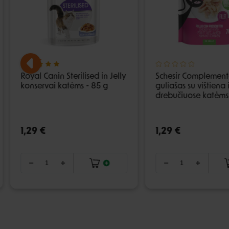
Royal Canin Sterilised in Jelly
Schesir Complement
konservai katėms - 85 g
guliašas su vištiena
drebučiuose katėms 
1,29 €
1,29 €