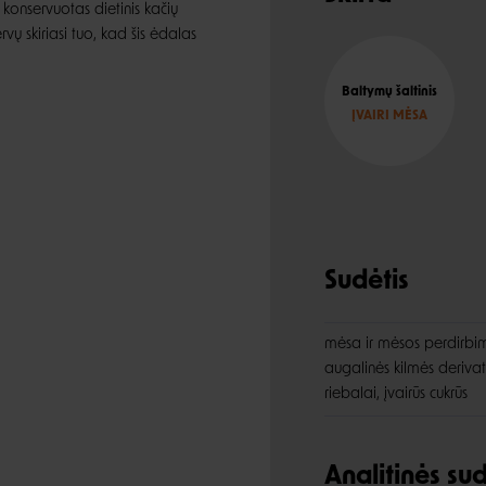
konservuotas dietinis kačių
vų skiriasi tuo, kad šis ėdalas
Baltymų šaltinis
ĮVAIRI MĖSA
Sudėtis
mėsa ir mėsos perdirbim
augalinės kilmės derivata
riebalai, įvairūs cukrūs
Analitinės s