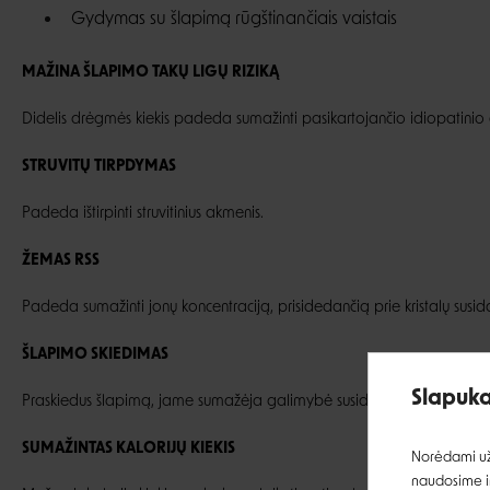
Gydymas su šlapimą rūgštinančiais vaistais
MAŽINA ŠLAPIMO TAKŲ LIGŲ RIZIKĄ
Didelis drėgmės kiekis padeda sumažinti pasikartojančio idiopatinio cis
STRUVITŲ TIRPDYMAS
Padeda ištirpinti struvitinius akmenis.
ŽEMAS RSS
Padeda sumažinti jonų koncentraciją, prisidedančią prie kristalų sus
ŠLAPIMO SKIEDIMAS
Slapuka
Praskiedus šlapimą, jame sumažėja galimybė susidaryti struvitiniams 
SUMAŽINTAS KALORIJŲ KIEKIS
Norėdami užt
naudosime ir