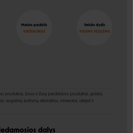
Maisto paskirtis
Veislės dydis
VIRŠSVORIUI
VISOMS VEISLĖMS
o produktai, žuvys ir žuvų perdirbimo produktai, grūdai,
i, augalinių baltymų ekstraktas, mineralai, aliejai ir
udedamosios dalys