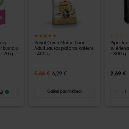
ary
Royal Canin Maine Coon
Piper ko
 ir kumpiu
Adult sausas pašaras katėms
su ėrien
- 70 g
- 400 g
- 800 g
5,66 €
6,29 €
2,69 €
Galimi pasirinkimai