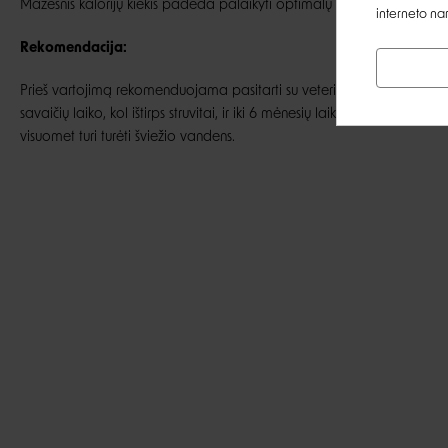
Mažesnis kalorijų kiekis padeda palaikyti optimalų svorį.
interneto na
Rekomendacija:
Prieš vartojimą rekomenduojama pasitarti su veterinarijos gydytoju. Ur
savaičių laiko, kol ištirps struvitai, ir iki 6 mėnesių laiko, norint užkirsti 
visuomet turi turėti šviežio vandens.