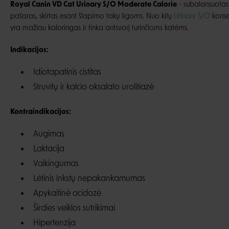
Royal Canin VD Cat Urinary S/O Moderate Calorie
- subalansuotas 
pašaras, skirtas esant šlapimo takų ligoms. Nuo kitų
Urinary S/O
konser
yra mažiau kaloringas ir tinka antsvorį turinčioms katėms.
Indikacijos:
Idiotapatinis cistitas
Struvitų ir kalcio oksalato urolitiazė
Kontraindikacijos:
Augimas
Laktacija
Vaikingumas
Lėtinis inkstų nepakankamumas
Apykaitinė acidozė
Širdies veiklos sutrikimai
Hipertenzija