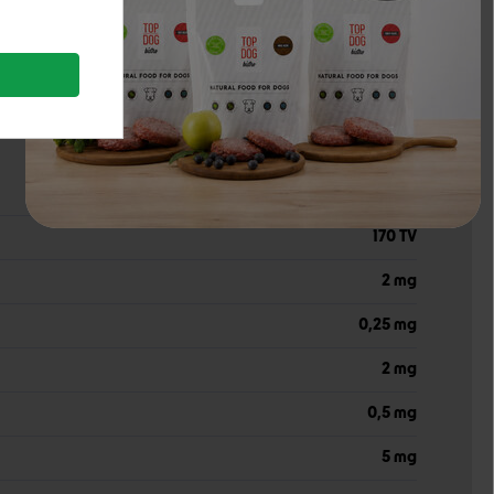
0,18%
0,42%
0,17%
170 TV
2 mg
0,25 mg
2 mg
0,5 mg
5 mg