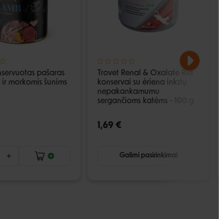
nservuotas pašaras
Trovet Renal & Oxalate Rid
a ir morkomis šunims
konservai su ėriena inkstų
nepakankamumu
sergančioms katėms - 100 g
1,69 €
Galimi pasirinkimai