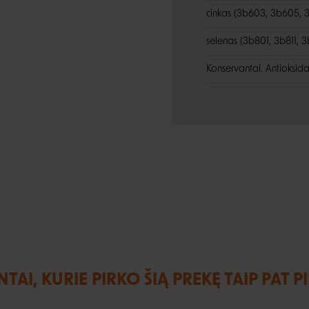
cinkas (3b603, 3b605, 
selenas (3b801, 3b811, 3
Konservantai. Antioksida
NTAI, KURIE PIRKO ŠIĄ PREKĘ TAIP PAT P