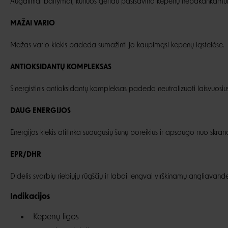
Augaliniai baltymai, kuriuos geriau pasisavina kepenų nepakankamu
MAŽAI VARIO
Mažas vario kiekis padeda sumažinti jo kaupimąsi kepenų ląstelėse.
ANTIOKSIDANTŲ KOMPLEKSAS
Sinergistinis antioksidantų kompleksas padeda neutralizuoti laisvuosius
DAUG ENERGIJOS
Energijos kiekis atitinka suaugusių šunų poreikius ir apsaugo nuo skr
EPR/DHR
Didelis svarbių riebiųjų rūgščių ir labai lengvai virškinamų angliavanden
Indikacijos
Kepenų ligos