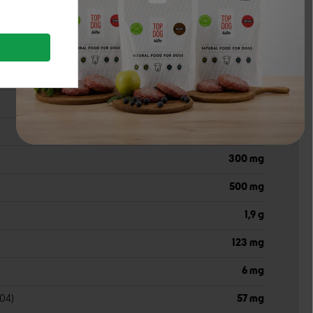
0,41 %
18000 TV
1100 TV
300 mg
500 mg
1,9 g
123 mg
6 mg
04)
57 mg