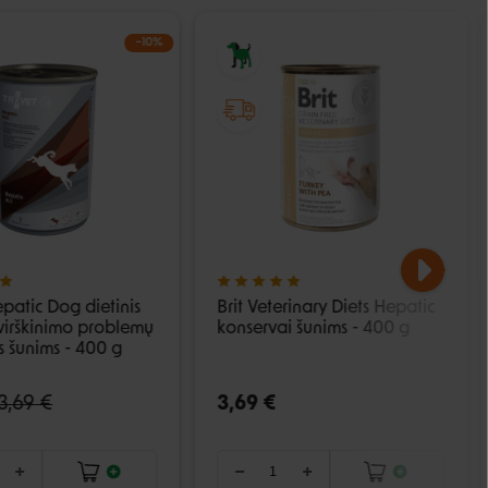
−10%
epatic Dog dietinis
Brit Veterinary Diets Hepatic
virškinimo problemų
konservai šunims - 400 g
s šunims - 400 g
3,69 €
3,69 €