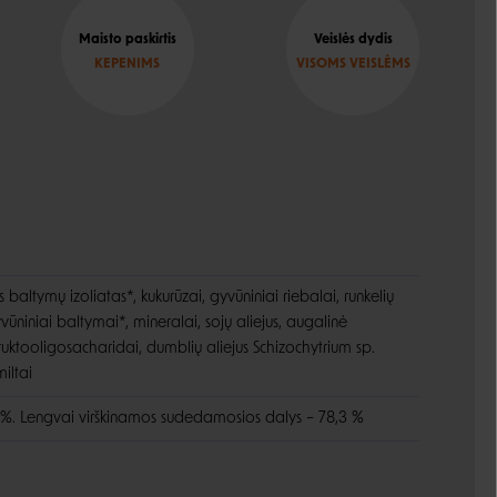
Maisto paskirtis
Veislės dydis
KEPENIMS
VISOMS VEISLĖMS
s baltymų izoliatas*, kukurūzai, gyvūniniai riebalai, runkelių
gyvūniniai baltymai*, mineralai, sojų aliejus, augalinė
fruktooligosacharidai, dumblių aliejus Schizochytrium sp.
iltai
,6 %. Lengvai virškinamos sudedamosios dalys – 78,3 %