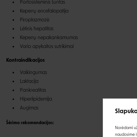
Portosisteminis šuntas
Kepenų encefalopatija
Piroplazmozė
Lėtinis hepatitas
Kepenų nepakankamumas
Vario apykaitos sutrikimai
Kontraindikacijos
Vaikingumas
Laktacija
Pankreatitas
Hiperlipidemija
Augimas
Slapuka
Šėrimo rekomendacijos:
Norėdami užt
naudosime ir