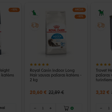
−10%
AKCIJA
−10%
eight
Royal Canin Indoor Long
Trovet H
s katėms
Hair sausas pašaras katėms -
pašaras 
2 kg
turintiem
20,60 €
22,89 €
3,32 €
imai