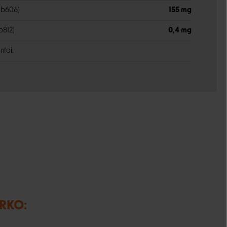
3b606)
155 mg
b812)
0,4 mg
ntai.
IRKO: