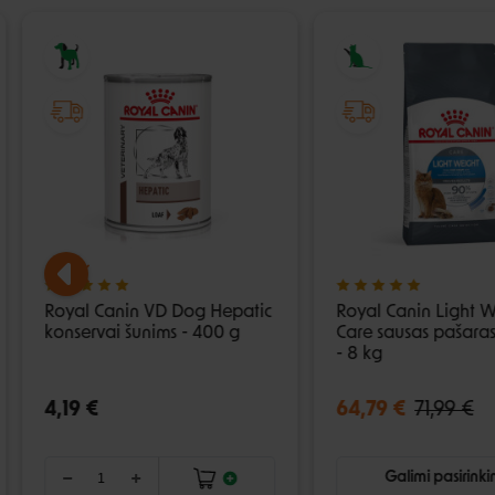
Royal Canin VD Dog Hepatic
Royal Canin Light W
konservai šunims - 400 g
Care sausas pašara
- 8 kg
4,19 €
64,79 €
71,99 €
Galimi pasirink