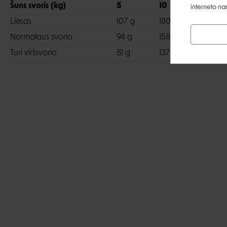
Šuns svoris (kg)
5
10
20
interneto na
Liesas
107 g
180 g
302 g
Normalaus svorio
94 g
158 g
226 g
Turi viršsvorio
81 g
137 g
230 g