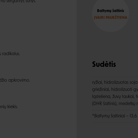
mu sergantys šunys.
Baltymų šaltinis
ĮVAIRI PAUKŠTIENA
 radikalus.
Sudėtis
andžio apkrovimo.
ryžiai, hidrolizuotas sojo
griežiniai, hidrolizuoti 
ląsteliena, žuvų taukai, 
(DHR šaltinis), medetkų m
ių kiekis.
*Baltymų šaltiniai – 13