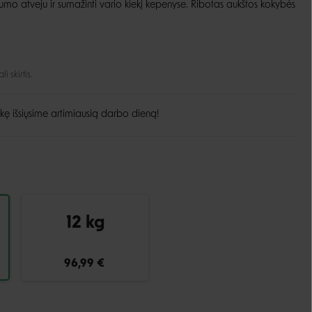
o atveju ir sumažinti vario kiekį kepenyse. Ribotas aukštos kokybės
Guoliai ir patiesimai
Dubenėliai ir maitinimas
Narvai
Dubenėliai
Durų landos
Automatinės girdyklos ir šėryklos
 skirtis.
Maisto talpyklos
kę išsiųsime artimiausią darbo dieną!
12 kg
96,99 €