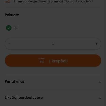
Turime sandėlyje. Prekę išsiųsime artimiausią darbo dieną!
Pakuotė
8 l
Į krepšelį
Pristatymas
Likučiai parduotuvėse