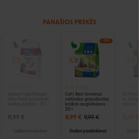
PANAŠIOS PREKĖS
IŠPARDUOTA
−10%
Sepicat LightWeight
Cat's Best Universal
BioPlane
Ultra Fresh sušokantis
natūralus granuliuotas
su žalią
kraikas katėms - 15 l
kraikas augintiniams -
katėms -
20 l
11,99 €
8,99 €
9,99 €
3,49 
Laikinai neturime
Galimi pasirinkimai
Galimi