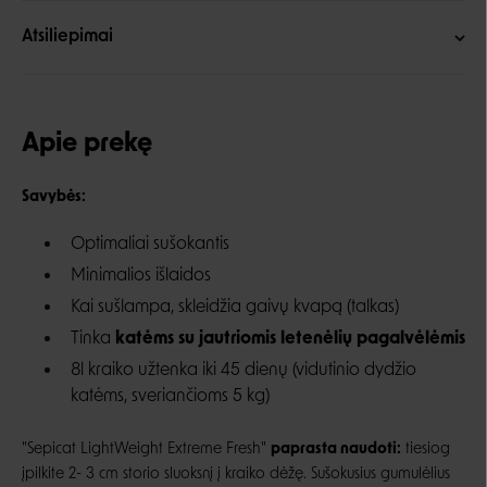
Atsiliepimai
Apie prekę
Savybės:
Optimaliai sušokantis
Minimalios išlaidos
Kai sušlampa, skleidžia gaivų kvapą (talkas)
Tinka
katėms su jautriomis letenėlių pagalvėlėmis
8l kraiko užtenka iki 45 dienų (vidutinio dydžio
katėms, sveriančioms 5 kg)
"Sepicat LightWeight Extreme Fresh"
paprasta naudoti:
tiesiog
įpilkite 2- 3 cm storio sluoksnį į kraiko dėžę. Sušokusius gumulėlius