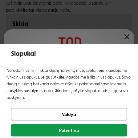
su šlapimu ar išmatomis pašalinkite specialiu samteliu ir
papildykite tas vietas nauju kraiku.
Skirta
Įvertinimas:
Kraiko rūšis
Slapukai
SUŠOKANTIS /
BENTONITINIS
Prisijungti
Norėdami užtikrinti sklandesnį naršymą mūsų svetainėje, naudojame
funkcinius slapukus. Jeigu sutiksite, naudosime ir tikslinius slapukus. Savo
Registruotis
duotą sutikimą bet kada galėsite atšaukti pakeisdami savo interneto
naršyklės nustatymus arba ištrindami įrašytus slapukus prisijungę savo
paskyroje.
Tikrinti užsakymą
Valdyti
KLIENTAI, KURIE PIRKO ŠIĄ PREKĘ TAIP PAT
Facebook
PIRKO:
Patvirtinti
Rašyti atsiliepimą