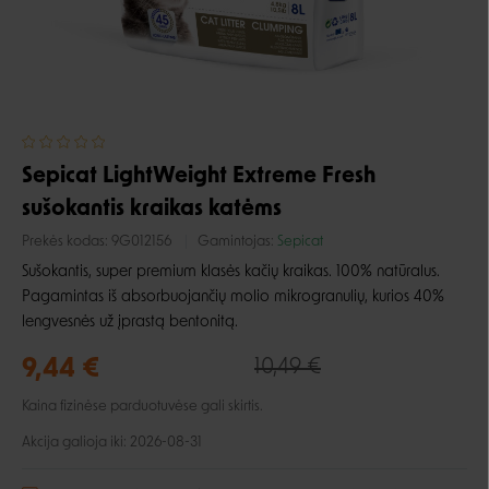
Sepicat LightWeight Extreme Fresh
sušokantis kraikas katėms
Prekės kodas:
9G012156
Gamintojas:
Sepicat
Sušokantis, super premium klasės kačių kraikas. 100% natūralus.
Pagamintas iš absorbuojančių molio mikrogranulių, kurios 40%
lengvesnės už įprastą bentonitą.
9,44 €
10,49 €
Kaina fizinėse parduotuvėse gali skirtis.
Akcija galioja iki: 2026-08-31