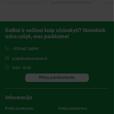
Išalkai ir nežinai kaip užsisakyti? Skambink
arba rašyk, mes padėsime!
+370 687 34899
pagalba@zoobaze.lt
8:00 - 16:30
Mūsų parduotuvės
Informacija
Prekių užsakymas
Prekių pristatymas