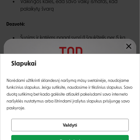
Vaikingos kalės, ėda savo vaikų išmatas, kad
palaikytų švarą
Dozuotė:
Šunims ir katėms pagal svorį (1 šaukštelis per 5 kg
svorio per dieną).
Suduoti su pašaru, jei duodamas sausas pašaras,
Įvertinimas:
miltelius galima sudrėkinti.
Slapukai
Prisijungti
Pakuotė
: 50 g miltelių su šaukšteliu.
Norėdami užtikrinti sklandesnį naršymą mūsų svetainėje, naudojame
funkcinius slapukus. Jeigu sutiksite, naudosime ir tikslinius slapukus. Savo
Gamintojas, kilmės šalis:
STANGEST, Ispanija.
Registruotis
duotą sutikimą bet kada galėsite atšaukti pakeisdami savo interneto
naršyklės nustatymus arba ištrindami įrašytus slapukus prisijungę savo
Skirta
paskyroje.
Tikrinti užsakymą
Valdyti
Facebook
Produkto forma
Veislės dydis
Gyvūno amžius
MILTELIAI
VISOMS VEISLĖMS
KAČIUKAMS