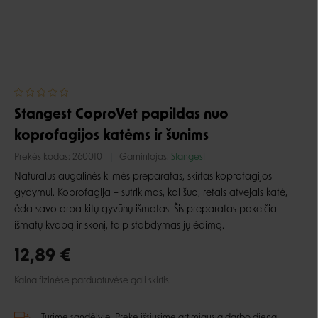
Stangest CoproVet papildas nuo
koprofagijos katėms ir šunims
Prekės kodas:
260010
Gamintojas:
Stangest
Natūralus augalinės kilmės preparatas, skirtas koprofagijos
gydymui. Koprofagija – sutrikimas, kai šuo, retais atvejais katė,
ėda savo arba kitų gyvūnų išmatas. Šis preparatas pakeičia
išmatų kvapą ir skonį, taip stabdymas jų ėdimą.
12,89 €
Kaina fizinėse parduotuvėse gali skirtis.
Turime sandėlyje. Prekę išsiųsime artimiausią darbo dieną!