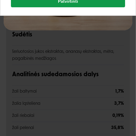
Patvirtinti
Rašyti atsiliepimą
Google
Rašyti atsiliepimą
Sudėtis
Negalite prisijungti prie paskyros?
šeriuotosios jukos ekstraktas, ananasų ekstraktas, mėta,
pagalbinės medžiagos
Analitinės sudedamosios dalys
žali baltymai
1,7%
žalia ląsteliena
3,7%
žali riebalai
0,19%
žali pelenai
35,8%