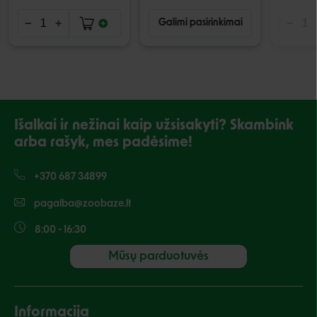
Galimi pasirinkimai
Išalkai ir nežinai kaip užsisakyti? Skambink
arba rašyk, mes padėsime!
+370 687 34899
pagalba@zoobaze.lt
8:00 - 16:30
Mūsų parduotuvės
Informacija