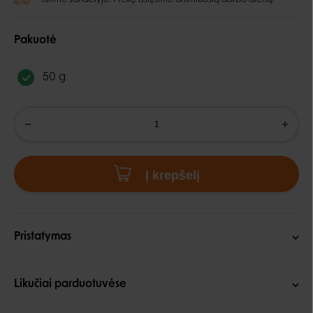
Pakuotė
50 g
Į krepšelį
Pristatymas
Likučiai parduotuvėse