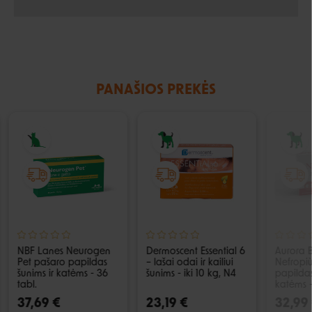
PANAŠIOS PREKĖS
NBF Lanes Neurogen
Dermoscent Essential 6
Aurora 
Pet pašaro papildas
– lašai odai ir kailiui
Nefropi
šunims ir katėms - 36
šunims - iki 10 kg, N4
papildas
tabl.
katėms -
37,69 €
23,19 €
32,99