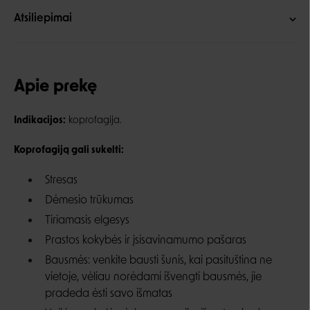
Atsiliepimai
Apie prekę
Indikacijos:
koprofagija.
Koprofagiją gali sukelti:
Stresas
Dėmesio trūkumas
Tiriamasis elgesys
Prastos kokybės ir įsisavinamumo pašaras
Bausmės: venkite bausti šunis, kai pasituština ne
vietoje, vėliau norėdami išvengti bausmės, jie
pradeda ėsti savo išmatas