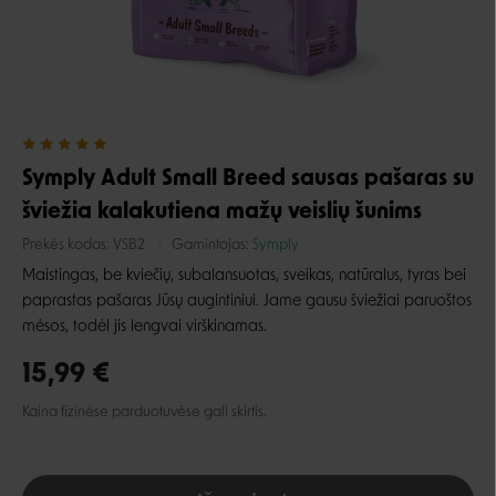
Symply Adult Small Breed sausas pašaras su
šviežia kalakutiena mažų veislių šunims
Prekės kodas:
VSB2
Gamintojas:
Symply
Maistingas, be kviečių, subalansuotas, sveikas, natūralus, tyras bei
paprastas pašaras Jūsų augintiniui. Jame gausu šviežiai paruoštos
mėsos, todėl jis lengvai virškinamas.
15,99 €
Kaina fizinėse parduotuvėse gali skirtis.