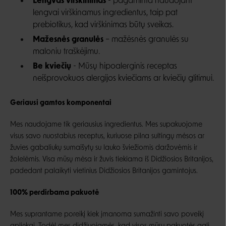
Lengvas virškinimas
- pagaminta naudojant
lengvai virškinamus ingredientus, taip pat
prebiotikus, kad virškinimas būtų sveikas.
Mažesnės granulės
– mažėsnės granulės su
maloniu traškėjimu.
Be kviečių
- Mūsų hipoalerginis receptas
neišprovokuos alergijos kviečiams ar kviečių glitimui.
Geriausi gamtos komponentai
Mes naudojame tik geriausius ingredientus. Mes supakuojome
visus savo nuostabius receptus, kuriuose pilna sultingų mėsos ar
žuvies gabaliukų sumaišytų su lauko šviežiomis daržovėmis ir
žolelėmis. Visa mūsų mėsa ir žuvis tiekiama iš Didžiosios Britanijos,
padedant palaikyti vietinius Didžiosios Britanijos gamintojus.
100% perdirbama pakuotė
Mes suprantame poreikį kiek įmanoma sumažinti savo poveikį