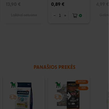
13,90 €
0,89 €
4,99 €
Laikinai neturime
Galimi
PANAŠIOS PREKĖS
AKCIJA
−10%