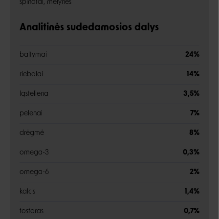
špinatai, mėlynės
Analitinės sudedamosios dalys
baltymai
24%
riebalai
14%
ląsteliena
3,5%
pelenai
7%
drėgmė
8%
omega-3
0,3%
omega-6
2%
kalcis
1,4%
fosforas
0,7%