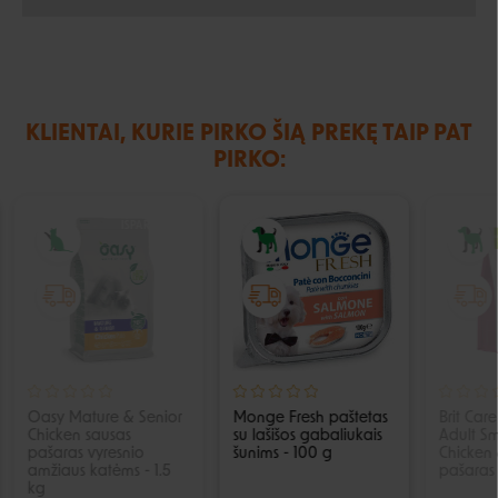
KLIENTAI, KURIE PIRKO ŠIĄ PREKĘ TAIP PAT
PIRKO:
IŠPARDUOTA
Oasy Mature & Senior
Monge Fresh paštetas
Brit Car
Chicken sausas
su lašišos gabaliukais
Adult Sm
pašaras vyresnio
šunims - 100 g
Chicken 
amžiaus katėms - 1.5
pašaras 
kg