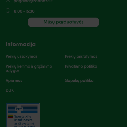
pagalba@zoobaze.lt
8:00 - 16:30
Mūsų parduotuvės
Informacija
Prekių užsakymas
Prekių pristatymas
Prekių keitimo ir grąžinimo
Privatumo politika
sąlygos
Apie mus
Slapukų politika
DUK