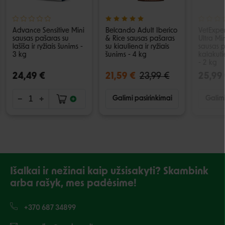
Advance Sensitive Mini
Belcando Adult Iberico
VetExpe
sausas pašaras su
& Rice sausas pašaras
Ultra Mi
lašiša ir ryžiais šunims -
su kiauliena ir ryžiais
sausas p
3 kg
šunims - 4 kg
kalakut
- 2 kg
24,49 €
21,59 €
23,99 €
25,99
Galimi pasirinkimai
Galimi
Išalkai ir nežinai kaip užsisakyti? Skambink
arba rašyk, mes padėsime!
+370 687 34899