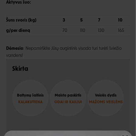
Aktyvus šuo:
Šuns svoris (kg)
3
5
7
10
g/per dieną
70
110
130
165
Dėmesio
: Nepamirškite Jūsų augintinis visada turi turėti šviežio
vandens!
Skirta
Baltymų šaltinis
Maisto paskirtis
Veislės dydis
KALAKUTIENA
ODAI IR KAILIUI
MAŽOMS VEISLĖMS