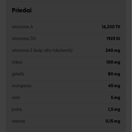
Priedai
vitaminas A
16,230 TV
vitaminas D3
1925 IU
vitaminas E (kaip alfa tokoferolis)
240 mg
cinkas
100 mg
geležis
80 mg
manganas
45 mg
varis
5 mg
jodas
1,5 mg
selenas
0,15 mg