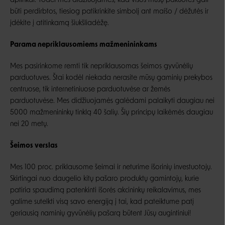
aplinkai. Todėl mes didžiuojamės, kad visos mūsų pakuotės gali
būti perdirbtos, tiesiog patikrinkite simbolį ant maišo / dėžutės ir
įdėkite į atitinkamą šiukšliadėžę.
Parama nepriklausomiems mažmenininkams
Mes pasirinkome remti tik nepriklausomas šeimos gyvūnėlių
parduotuves. Štai kodėl niekada nerasite mūsų gaminių prekybos
centruose, tik internetiniuose parduotuvėse ar žemės
parduotuvėse. Mes didžiuojamės galėdami palaikyti daugiau nei
5000 mažmenininkų tinklą 40 šalių. Šių principų laikėmės daugiau
nei 20 metų.
Šeimos verslas
Mes 100 proc. priklausome šeimai ir neturime išorinių investuotojų.
Skirtingai nuo daugelio kitų pašaro produktų gamintojų, kurie
patiria spaudimą patenkinti išorės akcininkų reikalavimus, mes
galime sutelkti visą savo energiją į tai, kad pateiktume patį
geriausią naminių gyvūnėlių pašarą būtent Jūsų augintiniui!