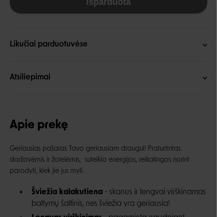
Išparduota
Likučiai parduotuvėse
Atsiliepimai
Apie prekę
Geriausias pašaras Tavo geriausiam draugui! Praturtintas
daržovėmis ir žolelėmis, suteikia energijos, reikalingos norint
parodyti, kiek jie jus myli.
Šviežia kalakutiena
- skanus ir lengvai virškinamas
baltymų šaltinis, nes šviežia yra geriausia!