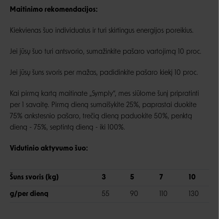
Maitinimo rekomendacijos:
Kiekvienas šuo individualus ir turi skirtingus energijos poreikius.
Jei jūsų šuo turi antsvorio, sumažinkite pašaro vartojimą 10 proc.
Jei jūsų šuns svoris per mažas, padidinkite pašaro kiekį 10 proc.
Kai pirmą kartą maitinate „Symply“, mes siūlome šunį pripratinti
per 1 savaitę. Pirmą dieną sumaišykite 25%, paprastai duokite
75% ankstesnio pašaro, trečią dieną paduokite 50%, penktą
dieną - 75%, septintą dieną - iki 100%.
Vidutinio aktyvumo šuo:
Šuns svoris (kg)
3
5
7
10
g/per dieną
55
90
110
130