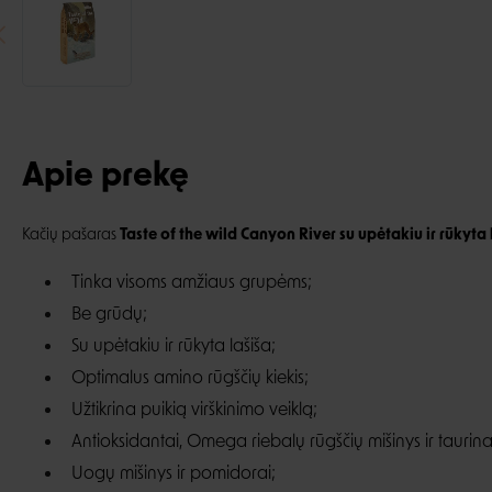
Apie prekę
Kačių pašaras
Taste of the wild Canyon River su upėtakiu ir rūkyta 
Tinka visoms amžiaus grupėms;
Be grūdų;
Su upėtakiu ir rūkyta lašiša;
Optimalus amino rūgščių kiekis;
Užtikrina puikią virškinimo veiklą;
Antioksidantai, Omega riebalų rūgščių mišinys ir taurinas
Uogų mišinys ir pomidorai;