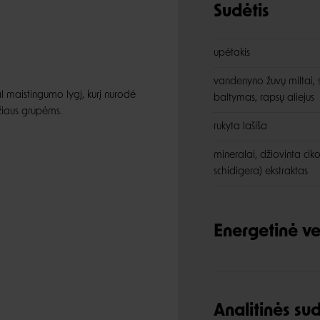
Sudėtis
upėtakis
vandenyno žuvų miltai, sa
l maistingumo lygį, kurį nurodė
baltymas, rapsų aliejus
žiaus grupėms.
rukyta lašiša
mineralai, džiovinta ciko
schidigera) ekstraktas
Energetinė ve
Analitinės s