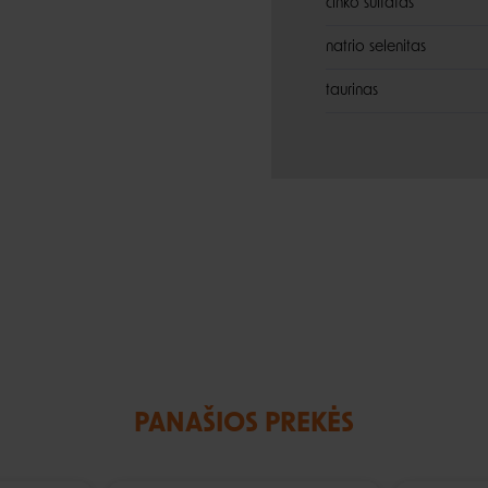
cinko sulfatas
natrio selenitas
taurinas
PANAŠIOS PREKĖS