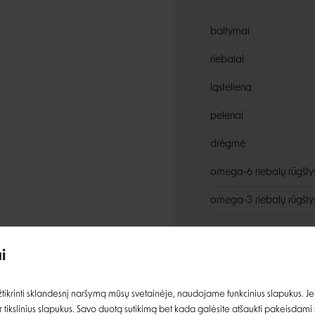
baltymai
riebalai
ląsteliena
pelenai
drėgmė
omega-6 riebalų rūgšty
omega-3 riebalų rūgšty
Įvertinimas:
Priedai
i
Prisijungti
ikrinti sklandesnį naršymą mūsų svetainėje, naudojame funkcinius slapukus. Jeig
vitaminas A
 tikslinius slapukus. Savo duotą sutikimą bet kada galėsite atšaukti pakeisdami