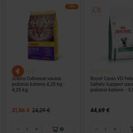
−10%
Josera Culinesse sausas
Royal Canin VD Feli
pašaras katėms 4,25 kg -
Satiety Support sau
4,25 kg
pašaras katėms - 3.
21,86 €
24,29 €
44,69 €