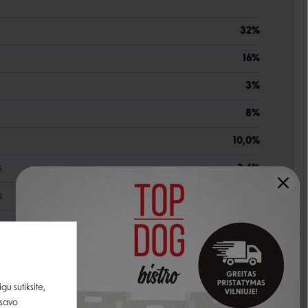
32%
16%
3%
8%
10,0%
s
2,4%
s
0,3%
u sutiksite,
10 000 mg/kg
 savo