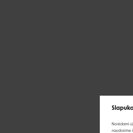
Slapuka
Norėdami užt
naudosime ir