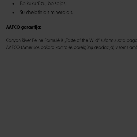
Be kukurūzų, be sojos;
Su chelatiniais mineralais.
AAFCO garantija:
Canyon River Feline Formulė iš „Taste of the Wild“ suformuluota paga
AAFCO (Amerikos pašaro kontrolės pareigūnų asociacija) visoms am