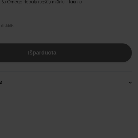
 Su Omega riebalų rūgščių mišiniu ir taurinu.
Guoliai ir patiesimai
Dubenėliai ir maitinimas
Narvai
Dubenėliai
 skirtis.
Durų landos
Automatinės girdyklos ir šėryklos
Maisto talpyklos
Išparduota
e