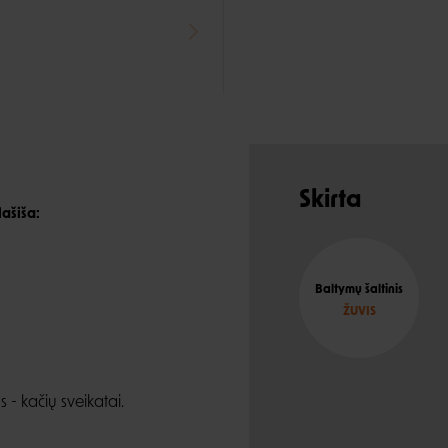
Skirta
lašiša:
Baltymų šaltinis
ŽUVIS
 - kačių sveikatai.