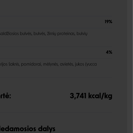
19%
ldžiosios bulvės, bulvės, žirnių proteinas, bulvių
4%
rijos šaknis, pomidorai, mėlynės, avietės, jukos (yucca
rtė:
3,741 kcal/kg
udedamosios dalys