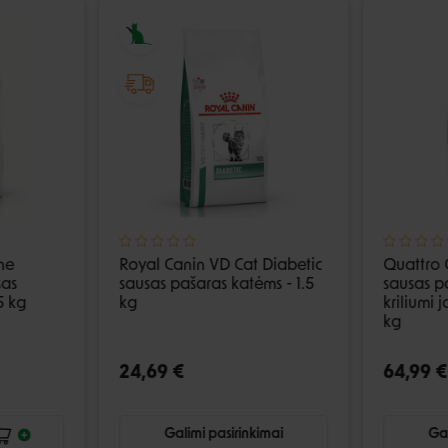
ne
Royal Canin VD Cat Diabetic
Quattro 
sas
sausas pašaras katėms - 1.5
sausas pa
5 kg
kg
kriliumi 
kg
24,69 €
64,99 €
Galimi pasirinkimai
Gal