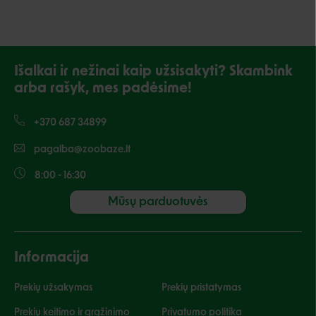
Išalkai ir nežinai kaip užsisakyti? Skambink
arba rašyk, mes padėsime!
+370 687 34899
pagalba@zoobaze.lt
8:00 - 16:30
Mūsų parduotuvės
Informacija
Prekių užsakymas
Prekių pristatymas
Prekių keitimo ir grąžinimo
Privatumo politika