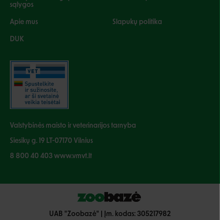
sąlygos
Apie mus
Slapukų politika
DUK
Valstybinės maisto ir veterinarijos tarnyba
Siesikų g. 19 LT-07170 Vilnius
8 800 40 403 www.vmvt.lt
UAB "Zoobazė" | Įm. kodas: 305217982