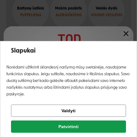
Baltymų šaltinis
Maisto paskirtis
Veislės dydis
PUTPELIENA
ALERGIŠKIEMS
VISOMS VEISLĖMS
Įvertinimas:
Slapukai
Sudėtis
Prisijungti
Norėdami užtikrinti sklandesnį naršymą mūsų svetainėje, naudojame
antiena
12,5%
funkcinius slapukus. Jeigu sutiksite, naudosime ir tikslinius slapukus. Savo
Registruotis
antienos miltai
12,5%
duotą sutikimą bet kada galėsite atšaukti pakeisdami savo interneto
naršyklės nustatymus arba ištrindami įrašytus slapukus prisijungę savo
vištienos miltai
12,5%
paskyroje.
saldžiosios bulvės, žirniai, bulvės, vištienos riebalai,
Tikrinti užsakymą
Valdyti
kiaušinių produktai, vandenynų žuvų miltai, bulvių
Facebook
baltymas
Patvirtinti
Rašyti atsiliepimą
kepta putpeliena
1%