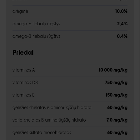
drėgmė
10,0%
omega-6 riebalų rūgštys
2,4%
omega-3 riebalų rūgštys
0,4%
Priedai
vitaminas A
10 000 mg/kg
vitaminas D3
750 mg/kg
vitaminas E
150 mg/kg
geležies chelatas iš aminorūgščių hidrato
60 mg/kg
vario chelatas iš aminorūgščių hidrato
7,0 mg/kg
geležies sulfato monohidratas
60 mg/kg