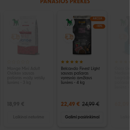
PANAŠIOS PREKĖS
IŠPARDUOTA
AKCIJA
−10%
Monge Mini Adult
Belcando Finest Light
Oasy Gr
Chicken sausas
sausas pašaras
Medium 
pašaras mažų veislių
vyresnio amžiaus
begrūdi
šunims - 3 kg
šunims - 4 kg
pašaras 
šunims -
18,99 €
22,49 €
24,99 €
62,09
Laikinai neturime
Galimi pasirinkimai
Laiki