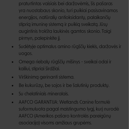
praturtintas vaisiais bei daržovėmis, šis pašaras
yra nuostabaus skonio, turi puikiai pasisavinamos
energijos, natūralių antioksidantų, palaikančių
stiprią imuninę sistemą ir puikią sveikatą. Jūsų
augintinis trokšta laukinės gamtos skonio. Taigi
pirmyn, palepinkite jį.
Sudėtyje optimalus amino rūgščių kiekis, daržovės ir
uogos.
Omega riebalų rūgščių mišinys - sveikai odai ir
kailiui, stipriai širdžiai.
Virškinimą gerinanti sistema.
Be kukurūzų, be sojos ir be šalutinių produktų.
Su chelatiniais mineralais.
AAFCO GARANTIJA: Wetlands Canine formulė
suformuluota pagal maistingumo lygį, kurį nurodė
AAFCO (Amerikos pašaro kontrolės pareigūnų
asociacija) visoms amžiaus grupėms.