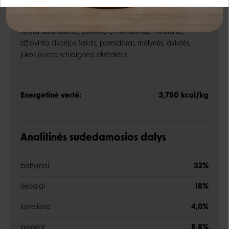
Google
Rašyti atsiliepimą
kepta antiena
1%
rukyta kalakutiena, pomidorų minkštimas, mineralai,
Negalite prisijungti prie paskyros?
džiovinta cikorijos šaknis, pomidorai, mėlynės, avietės,
jukos (yucca schidigera) ekstraktas
Energetinė vertė:
3,750 kcal/kg
Analitinės sudedamosios dalys
baltymai
32%
riebalai
18%
ląsteliena
4,0%
pelenai
8,8%