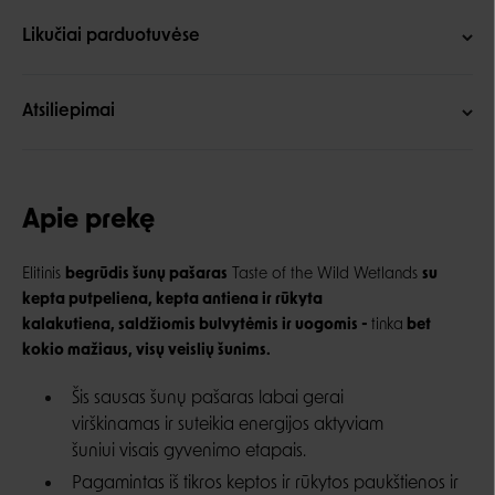
Likučiai parduotuvėse
Atsiliepimai
Apie prekę
Elitinis
begrūdis šunų pašaras
Taste of the Wild Wetlands
su
kepta putpeliena, kepta antiena ir rūkyta
kalakutiena, saldžiomis bulvytėmis ir uogomis -
tinka
bet
kokio mažiaus, visų veislių šunims.
Šis sausas šunų pašaras labai gerai
virškinamas ir suteikia energijos aktyviam
šuniui visais gyvenimo etapais.
Pagamintas iš tikros keptos ir rūkytos paukštienos ir