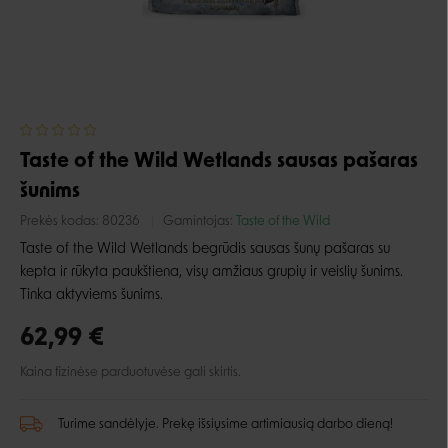
Taste of the Wild Wetlands sausas pašaras
šunims
Prekės kodas:
80236
Gamintojas:
Taste of the Wild
Taste of the Wild Wetlands begrūdis sausas šunų pašaras su
kepta ir rūkyta paukštiena, visų amžiaus grupių ir veislių šunims.
Tinka aktyviems šunims.
62,99 €
Kaina fizinėse parduotuvėse gali skirtis.
Turime sandėlyje. Prekę išsiųsime artimiausią darbo dieną!