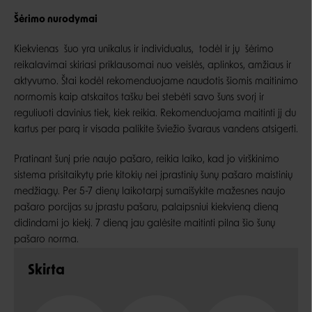
Šėrimo nurodymai
Kiekvienas šuo yra unikalus ir individualus, todėl ir jų šėrimo
reikalavimai skiriasi priklausomai nuo veislės, aplinkos, amžiaus ir
aktyvumo. Štai kodėl rekomenduojame naudotis šiomis maitinimo
normomis kaip atskaitos tašku bei stebėti savo šuns svorį ir
reguliuoti davinius tiek, kiek reikia. Rekomenduojama maitinti jį du
kartus per parą ir visada palikite šviežio švaraus vandens atsigerti.
Pratinant šunį prie naujo pašaro, reikia laiko, kad jo virškinimo
sistema prisitaikytų prie kitokių nei įprastinių šunų pašaro maistinių
medžiagų. Per 5-7 dienų laikotarpį sumaišykite mažesnes naujo
pašaro porcijas su įprastu pašaru, palaipsniui kiekvieną dieną
didindami jo kiekį. 7 dieną jau galėsite maitinti pilna šio šunų
pašaro norma.
Skirta