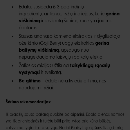
Ėdalas susideda iš 3 pagrindinių
ingredientų:
antienos
, ryžių ir aliejaus, kurie
gerina
virškinimą
ir savijautą šunims, kurie yra jautrūs
ėdalams.
Sausas ananaso kamieno ekstraktas ir dygliuotojo
ožerkšnio (Goji Berry) uogų ekstraktas
gerina
baltymų virškinimą
, apsaugo nuo
nepageidaujamo laisvųjų radikalų efekto.
Žaliosios midijos užtikrina
taisyklingą sąnarių
vystymąsi
ir sveikatą.
Be glitimo
– ėdale nėra kviečių glitimo, nes
naudojami ryžiai.
Šėrimo rekomendacijos:
Iš pradžių sausą pašarą duokite palaipsniui. Ėdalo dienos normos
yra tik orientacinės ir turėtų būti pritaikytos prie kūno būklės,
aktyvumo lygio ir oro sąlygų. Norint išlaikyti gerą šuns fizinę būklę,