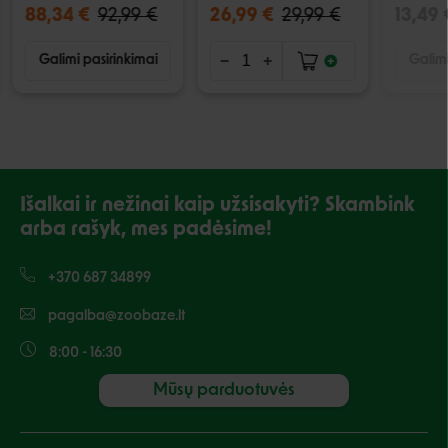
88,34 €
92,99 €
26,99 €
29,99 €
13,49 
Galimi pasirinkimai
Galimi
Išalkai ir nežinai kaip užsisakyti? Skambink
arba rašyk, mes padėsime!
+370 687 34899
pagalba@zoobaze.lt
8:00 - 16:30
Mūsų parduotuvės