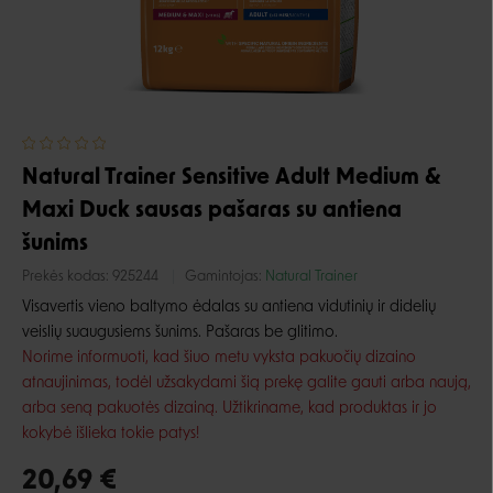
Natural Trainer Sensitive Adult Medium &
Maxi Duck sausas pašaras su antiena
šunims
Prekės kodas:
925244
Gamintojas:
Natural Trainer
Visavertis vieno baltymo ėdalas su antiena vidutinių ir didelių
veislių suaugusiems šunims. Pašaras be glitimo.
Norime informuoti, kad šiuo metu vyksta pakuočių dizaino
atnaujinimas, todėl užsakydami šią prekę galite gauti arba naują,
arba seną pakuotės dizainą. Užtikriname, kad produktas ir jo
kokybė išlieka tokie patys!
20,69 €