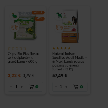
AKCIJA
−15%
Chipsi Bio Plus šienas
Natural Trainer
su kiaulpienėmis
Sensitive Adult Medium
graužikams - 600 g
& Maxi Lamb sausas
pašaras su ėriena
šunims - 12 kg
3,22 €
3,79 €
57,49 €