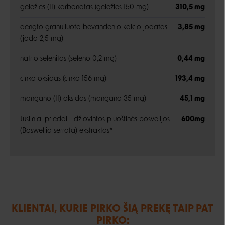
geležies (II) karbonatas (geležies 150 mg)
310,5 mg
dengto granuliuoto bevandenio kalcio jodatas
3,85 mg
(jodo 2,5 mg)
natrio selenitas (seleno 0,2 mg)
0,44 mg
cinko oksidas (cinko 156 mg)
193,4 mg
mangano (II) oksidas (mangano 35 mg)
45,1 mg
Jusliniai priedai - džiovintos pluoštinės bosvelijos
600mg
(Boswellia serrata) ekstraktas*
KLIENTAI, KURIE PIRKO ŠIĄ PREKĘ TAIP PAT
PIRKO: