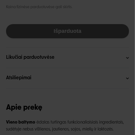
Kaina fizinėse parduotuvėse gali skirtis.
Išparduota
Likučiai parduotuvėse
Atsiliepimai
Apie prekę
Vieno baltymo
ėdalas turtingas funkcionaliaisiais ingredientais,
sudėtyje nebus vištienos, jautienos, sojos, mielių ir laktozės.