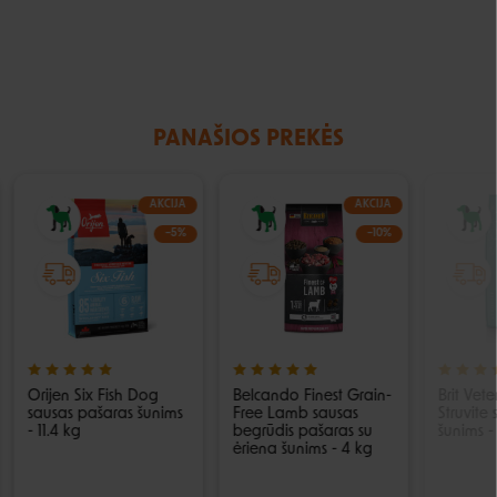
PANAŠIOS PREKĖS
AKCIJA
AKCIJA
−5%
−10%
Orijen Six Fish Dog
Belcando Finest Grain-
Brit Vete
sausas pašaras šunims
Free Lamb sausas
Struvite
- 11.4 kg
begrūdis pašaras su
šunims -
ėriena šunims - 4 kg