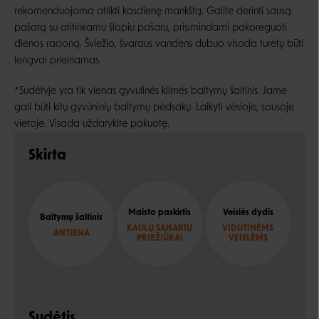
rekomenduojama atlikti kasdienę mankštą. Galite derinti sausą
pašarą su atitinkamu šlapiu pašaru, prisimindami pakoreguoti
dienos racioną. Šviežio, švaraus vandens dubuo visada turėtų būti
lengvai prieinamas.
*Sudėtyje yra tik vienas gyvulinės kilmės baltymų šaltinis. Jame
gali būti kitų gyvūninių baltymų pėdsakų. Laikyti vėsioje, sausoje
vietoje. Visada uždarykite pakuotę.
Skirta
Maisto paskirtis
Veislės dydis
Baltymų šaltinis
KAULŲ SĄNARIŲ
VIDUTINĖMS
ANTIENA
PRIEŽIŪRAI
VEISLĖMS
Sudėtis