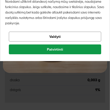
Norėdami užtikrinti sklandesnį naršymą mūsų svetainėje, naudojame
funkcinius slapukus. Jeigu sutiksite, naudosime ir tikslinius slapukus. Savo
Registruotis
duotą sutikimą bet kada galėsite atšaukti pakeisdami savo interneto
Energetinė vertė:
606 kcal/kg
naršyklės nustatymus arba ištrindami įrašytus slapukus prisijungę savo
paskyroje.
Tikrinti užsakymą
Valdyti
Analitinės sudedamosios dalys
Facebook
Patvirtinti
Rašyti atsiliepimą
riebalai
50,4 g
Google
angliavandeniai (jų sudėlyje cukraus - 1,31 g)
20,9 g
Rašyti atsiliepimą
baltymai
12,4 g
Negalite prisijungti prie paskyros?
druska
0,003 g
drėgnis
9%