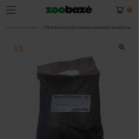
0
Lesalas ir skanėstai
TŪB Repulsus juodos smulkios saulėgrąžos paukščiams