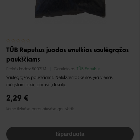
TŪB Repulsus juodos smulkios saulėgrąžos
paukščiams
Prekės kodas:
5002174
Gamintojas:
TŪB Repulsus
Saulėgrąžos paukščiams. Nelukštentos sėklos yra vienas
mėgstamiausių paukščių lesalų.
2,29 €
Kaina fizinėse parduotuvėse gali skirtis.
Išparduota