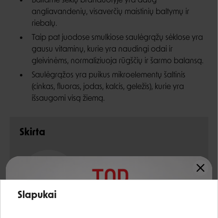
Baltame sėklų branduotyje yra daug
angliavandenių, visaverčių maistinių baltymų ir
riebalų.
Taip pat juodose smulkiose saulėgrąžų sėklose yra
gausu vitaminų, kurie yra naudingi odai ir
gleivinėms, normaliziuoja rūgščių ir šarmo balansą.
Saulėgrąžos yra puikus mikroelementų šaltinis
(cinkas, fluoras, jodas, kalcis, geležis), kurie yra
išsaugomi visą žiemą.
Skirta
Paukščio rūšis
VISIEMS
Įvertinimas:
PAUKŠČIAMS
Slapukai
Prisijungti