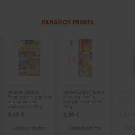
PANAŠIOS PREKĖS
IŠPARDUOTA
IŠPARDUOTA
Vitakraft Lebertan
Versele Laga Prestige
Vitakraf
Pearls pašaro papildas
Sticks skanėstai su
lesalas
su žuvų aliejumi
kiaušiniu kanarėlėms -
800 g
paukščiams - 20 g
60 g
0,60 €
2,39 €
4,00 
Laikinai neturime
Laikinai neturime
Laiki