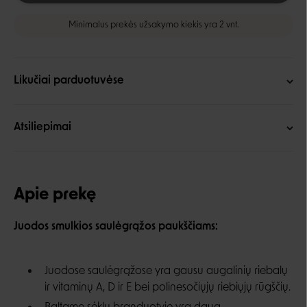
Minimalus prekės užsakymo kiekis yra 2 vnt.
Likučiai parduotuvėse
Atsiliepimai
Apie prekę
Juodos smulkios saulėgrąžos paukščiams:
Juodose saulėgrąžose yra gausu augalinių riebalų
ir vitaminų A, D ir E bei polinesočiųjų riebiųjų rūgščių.