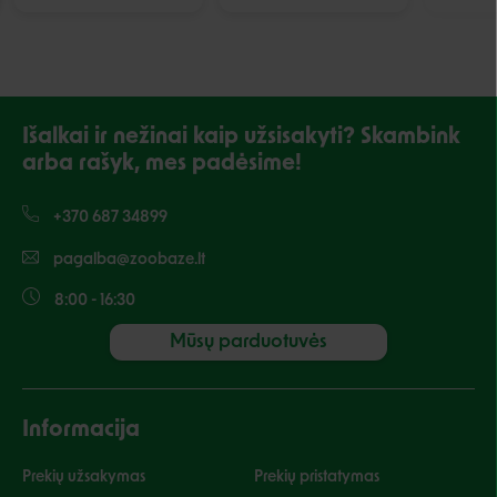
Išalkai ir nežinai kaip užsisakyti? Skambink
arba rašyk, mes padėsime!
+370 687 34899
pagalba@zoobaze.lt
8:00 - 16:30
Mūsų parduotuvės
Informacija
Prekių užsakymas
Prekių pristatymas