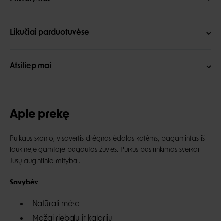
Likučiai parduotuvėse
Atsiliepimai
Apie prekę
Puikaus skonio, visavertis drėgnas ėdalas katėms,
pagamintas iš
laukinėje gamtoje pagautos žuvies.
Puikus pasirinkimas sveikai
Jūsų augintinio mitybai.
Savybės:
Natūrali mėsa
Mažai riebalų ir kalorijų