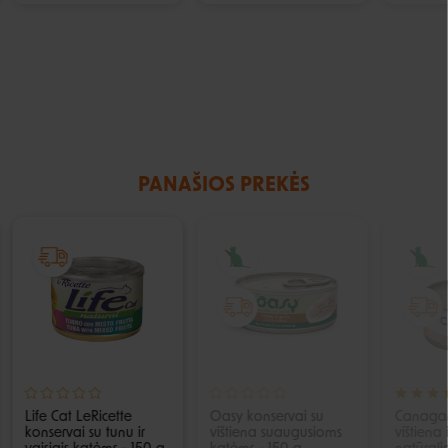
PANAŠIOS PREKĖS
IŠPARDUOTA
Life Cat LeRicette
Oasy konservai su
Canagan
konservai su tunu ir
vištiena suaugusioms
vištiena 