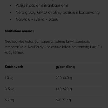
Patiks ir pačioms išrankiausioms
Nėra grūdų, GMO, dirbtinių dažiklių ir konservantų
Natūralu – sveika – skanu
Maitinimo normos
Neatidarytus Aatas Cat konsevus katėms laikyti kambario
temperatūroje. Neužšaldyti. Šaldytuve laikyti nesuvartotą likutį. Tik
kačių šėrimui.
Katės svoris
g/per dieną
1-3 kg
200-440 g
3-5 kg
440-620 g
5-7 kg
620-779 g