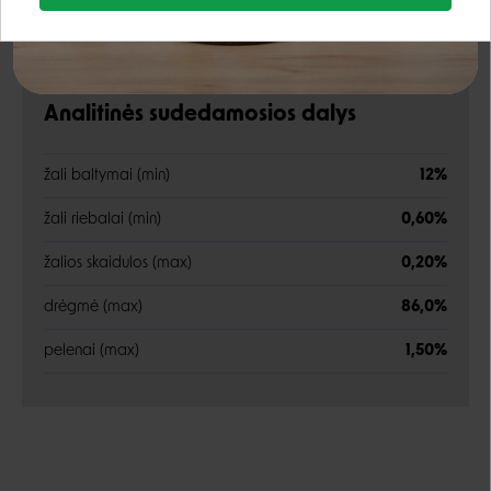
Energetinė vertė:
480 kcal/kg
Google
Rašyti atsiliepimą
Analitinės sudedamosios dalys
Negalite prisijungti prie paskyros?
žali baltymai (min)
12%
žali riebalai (min)
0,60%
žalios skaidulos (max)
0,20%
drėgmė (max)
86,0%
pelenai (max)
1,50%