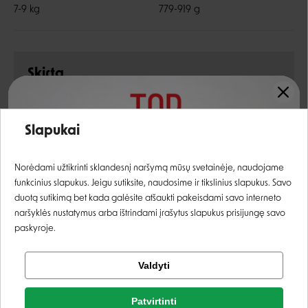
7-9 kg
779-919 g
Skirta
Įvertinimas:
Slapukai
Baltymų šaltinis
Maisto paskirtis
Maisto klasė
ŽUVIS
IŠRANKIEMS
BEGRŪDIS
Prisijungti
Norėdami užtikrinti sklandesnį naršymą mūsų svetainėje, naudojame
funkcinius slapukus. Jeigu sutiksite, naudosime ir tikslinius slapukus. Savo
Registruotis
duotą sutikimą bet kada galėsite atšaukti pakeisdami savo interneto
naršyklės nustatymus arba ištrindami įrašytus slapukus prisijungę savo
paskyroje.
Sudėtis
Tikrinti užsakymą
Valdyti
tuno sultinys, tunas, vištiena, standikliai
Facebook
Patvirtinti
Rašyti atsiliepimą