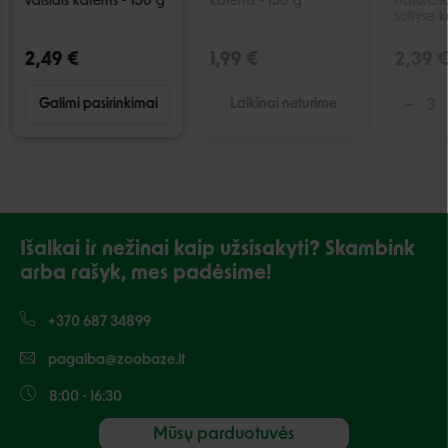
vaisiais katėms - 150 g
katėms - 150 g
natūrali
sultyse 
2,49 €
1,99 €
2,39 
Galimi pasirinkimai
Laikinai neturime
Išalkai ir nežinai kaip užsisakyti? Skambink
arba rašyk, mes padėsime!
+370 687 34899
pagalba@zoobaze.lt
8:00 - 16:30
Mūsų parduotuvės