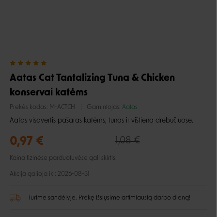
Aatas Cat Tantalizing Tuna & Chicken
konservai katėms
Prekės kodas:
M-ACTCH
Gamintojas:
Aatas
Aatas visavertis pašaras katėms, tunas ir vištiena drebučiuose.
0,97 €
1,08 €
Kaina fizinėse parduotuvėse gali skirtis.
Akcija galioja iki: 2026-08-31
Turime sandėlyje. Prekę išsiųsime artimiausią darbo dieną!