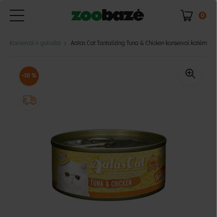
0
Konservai ir guliašai
Aatas Cat Tantalizing Tuna & Chicken konservai katėms
-10 %