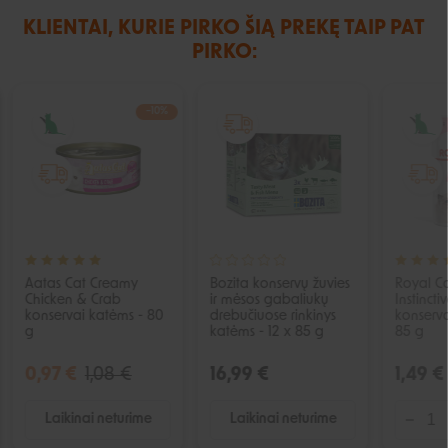
KLIENTAI, KURIE PIRKO ŠIĄ PREKĘ TAIP PAT
PIRKO:
−10%
IŠPARDUOTA
IŠPARDUOTA
Aatas Cat Creamy
Bozita konservų žuvies
Royal Ca
Chicken & Crab
ir mėsos gabaliukų
Instincti
konservai katėms - 80
drebučiuose rinkinys
konserva
g
katėms - 12 x 85 g
85 g
0,97 €
1,08 €
16,99 €
1,49 €
Laikinai neturime
Laikinai neturime