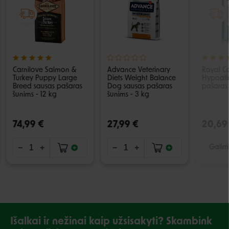
Carnilove Salmon &
Advance Veterinary
Royal C
Turkey Puppy Large
Diets Weight Balance
Hypoall
Breed sausas pašaras
Dog sausas pašaras
pašaras 
šunims - 12 kg
šunims - 3 kg
74,99 €
27,99 €
20,69
Galimi
Išalkai ir nežinai kaip užsisakyti? Skambink