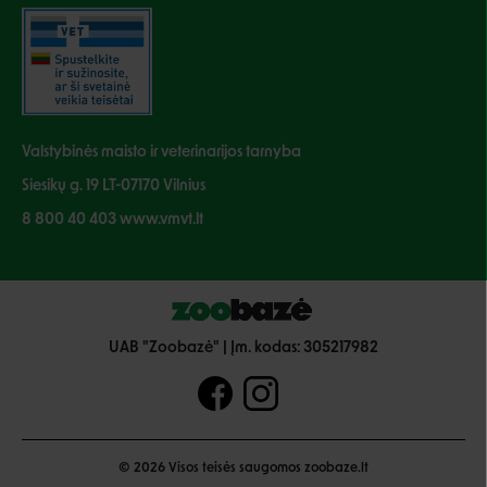
Valstybinės maisto ir veterinarijos tarnyba
Siesikų g. 19 LT-07170 Vilnius
8 800 40 403 www.vmvt.lt
UAB "Zoobazė" | Įm. kodas: 305217982
© 2026 Visos teisės saugomos zoobaze.lt