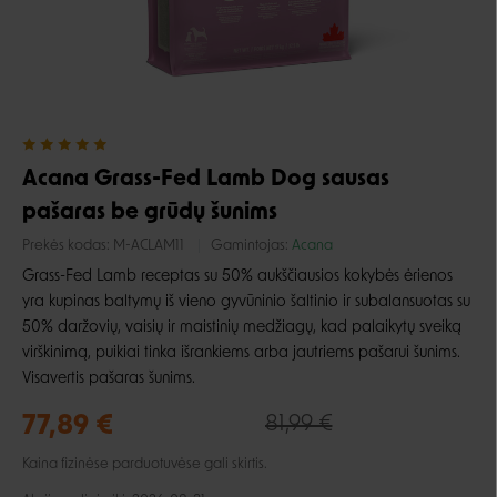
Acana Grass-Fed Lamb Dog sausas
pašaras be grūdų šunims
Prekės kodas:
M-ACLAM11
Gamintojas:
Acana
Grass-Fed Lamb receptas su 50% aukščiausios kokybės ėrienos
yra kupinas baltymų iš vieno gyvūninio šaltinio ir subalansuotas su
50% daržovių, vaisių ir maistinių medžiagų, kad palaikytų sveiką
virškinimą, puikiai tinka išrankiems arba jautriems pašarui šunims.
Visavertis pašaras šunims.
77,89 €
81,99 €
Kaina fizinėse parduotuvėse gali skirtis.