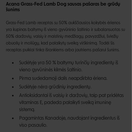
Acana Grass-Fed Lamb Dog sausas pašaras be grūdų
šunims
Grass-Fed Lamb receptas su 50% aukščiausios kokybės ėrienos
yra kupinas baltymų iš vieno gyvūninio šaltinio ir subalansuotas su
50% daržovių, vaisių ir maistinių medžiagų, pavyzdžiui, šviežių
obuolių ir moliūgų, kad palaikytų sveiką virškinimą. Todėl šis
receptas puikiai tinka išrankiems arba jautriems pašarui šunims.
Sudėtyje yra 50 % baltymų turinčių ingredientų iš
vieno gyvūninės kilmės šaltinio.
Pirma sudedamoji dalis neapdirbta ėriena.
Sudėtyje nėra grūdinių ingredientų.
Antioksidantai iš vaisių ir daržovių, taip pat pridėtas
vitaminas E, padeda palaikyti sveiką imuninę
sistemą.
Pagamintas Kanadoje, naudojant ingredientus iš
viso pasaulio.