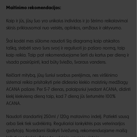
Maitinimo rekomendacijos:
Kaip ir jūs, jūsų šuo yra unikalus individas ir jo šėrimo reikalavimai
skirsis priklausomai nuo veislės, aplinkos, amžiaus ir aktyvumo.
Štai kodėl mes siūlome naudoti šią diagramą kaip atskaitos
tašką, stebėti savo šuns svorį ir reguliuoti jo pašaro normą, taip
kaip reikia. Taip pat rekomenduojame šerti du kartus per dieną ir
visada pasirūpinti, kad būtų šviežio, švaraus vandens.
Keičiant mitybą, jūsų šuniui svarbus perėjimas, nes virškinimo
sistemai reikia prisitaikyti prie didesnio kiekio maistinių medžiagų
ACANA pašare. Per 5-7 dienas, palaipsniui įvedant ACANA, didinti
kiekį kiekvieną dieną taip, kad 7 dieną jūs šertumėte 100%
ACANA.
Naudoti standartinį 250ml / 120g matavimo indelį. Patiekti sausą
arba šiek tiek sudrėkintą. Reguliariai lankykitės pas veterinarijos
gydytoją. Norėdami išlaikyti šviežumą, rekomenduojame maišą