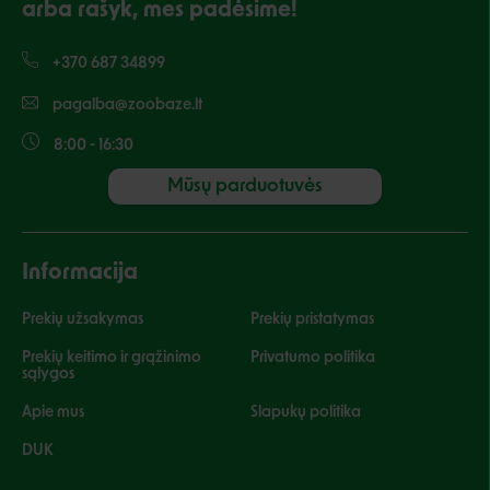
arba rašyk, mes padėsime!
+370 687 34899
pagalba@zoobaze.lt
8:00 - 16:30
Mūsų parduotuvės
Informacija
Prekių užsakymas
Prekių pristatymas
Prekių keitimo ir grąžinimo
Privatumo politika
sąlygos
Apie mus
Slapukų politika
DUK