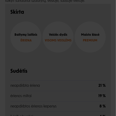
laikyti sandariai uždarytą, vėsioje, sausoje vietoje.
Skirta
Baltymų šaltinis
Veislės dydis
Maisto klasė
ĖRIENA
VISOMS VEISLĖMS
PREMIUM
Sudėtis
neapdirbta ėriena
21 %
ėrienos miltai
19 %
neapdirbtos ėrienos kepenys
8 %