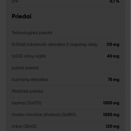
EPA
0,1 %
Priedai
Technologiniai priedai
1b306(i) tokoferolio ekstraktai iš augalinių aliejų
110 mg
1a330 citrinų rūgštis
40 mg
jusliniai priedai
rozmarinų ekstraktas
75 mg
Maistiniai priedai
taurinas (3a370)
1500 mg
cholino chloridas (cholinas) (3a890)
1050 mg
cinkas (3b612)
120 mg