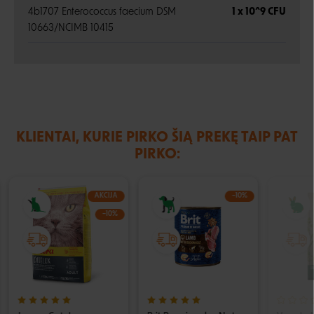
4b1707 Enterococcus faecium DSM
1 x 10^9 CFU
10663/NCIMB 10415
KLIENTAI, KURIE PIRKO ŠIĄ PREKĘ TAIP PAT
PIRKO:
AKCIJA
−10%
−10%