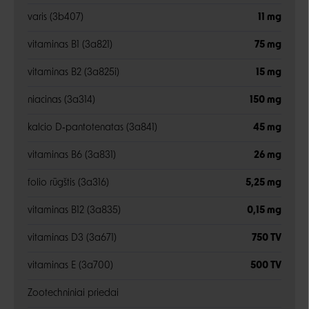
varis (3b407)
11 mg
vitaminas B1 (3a821)
75 mg
vitaminas B2 (3a825i)
15 mg
niacinas (3a314)
150 mg
kalcio D‑pantotenatas (3a841)
45 mg
vitaminas B6 (3a831)
26 mg
folio rūgštis (3a316)
5,25 mg
vitaminas B12 (3a835)
0,15 mg
vitaminas D3 (3a671)
750 TV
vitaminas E (3a700)
500 TV
Zootechniniai priedai