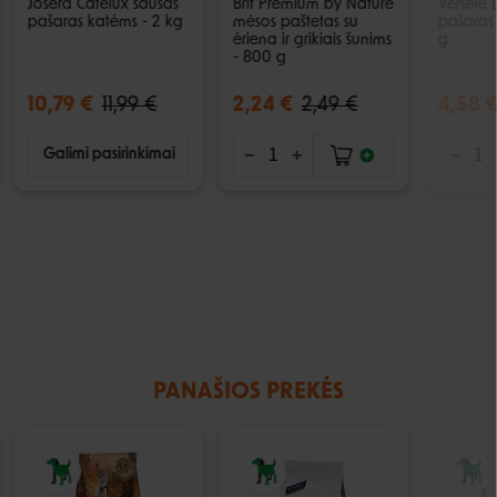
Josera Catelux sausas
Brit Premium by Nature
Versele
pašaras katėms - 2 kg
mėsos paštetas su
pašaras 
ėriena ir grikiais šunims
g
- 800 g
10,79 €
11,99 €
2,24 €
2,49 €
4,58 
Galimi pasirinkimai
PANAŠIOS PREKĖS