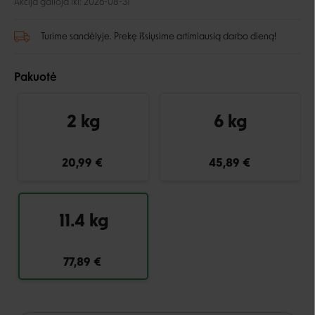
Akcija galioja iki: 2026-08-31
Turime sandėlyje. Prekę išsiųsime artimiausią darbo dieną!
Pakuotė
2 kg
6 kg
20,99 €
45,89 €
11.4 kg
77,89 €