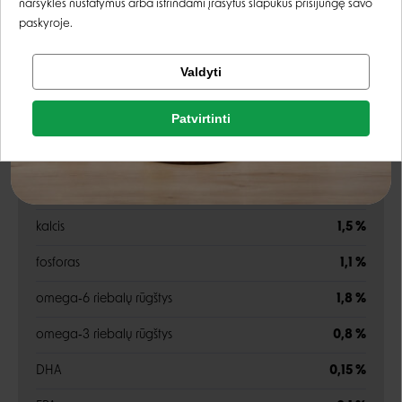
naršyklės nustatymus arba ištrindami įrašytus slapukus prisijungę savo
paskyroje.
žali baltymai
31 %
Tikrinti užsakymą
Valdyti
Facebook
žali riebalai
15 %
Patvirtinti
žali pelenai
7,5 %
Rašyti atsiliepimą
Google
žalia ląsteliena
5 %
Rašyti atsiliepimą
drėgnis
12 %
Negalite prisijungti prie paskyros?
kalcis
1,5 %
fosforas
1,1 %
omega‑6 riebalų rūgštys
1,8 %
omega‑3 riebalų rūgštys
0,8 %
DHA
0,15 %