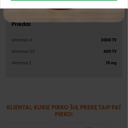
Google
drėgmė
82,0%
Rašyti atsiliepimą
Priedai
Negalite prisijungti prie paskyros?
vitaminas A
3000 TV
vitaminas D3
400 TV
vitaminas E
15 mg
KLIENTAI, KURIE PIRKO ŠIĄ PREKĘ TAIP PAT
PIRKO: