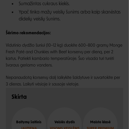
Sumažintas cukraus kiekis.
Ypač tinka mažų veislių šunims arba kaip skanėstas
didelių veislių šunims.
Šėrimo rekomendacijos:
Vidutinio dydžio šuniui (10–12 kg) duokite 600–800 gramų Monge
Fresh Paté and Chunkies with Beef konservų per dieną, per 2
kartus. Patiekti kambario temperatūroje. Šuo visada turi turėti
švaraus geriamo vandens.
Nepanaudotą konservų dalį laikykite šaldytuve ir suvartokite per
3 dienas. Laikyti vėsioje ir sausoje vietoje.
Skirta
Baltymų šaltinis
Veislės dydis
Maisto klasė
JAUTIENA
VISOMS VEISLĖMS
SUPER PREMIUM