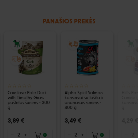
PANAŠIOS PREKĖS
Carnilove Pate Duck
Alpha Spirit Salmon
Hill's Pr
with Timothy Grass
konservai su lašiša ir
Canine 
paštetas šunims - 300
ananasais šunims -
konserva
g
400 g
g
3,89 €
3,49 €
4,29 