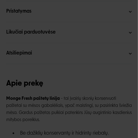
Pristatymas
Likučiai parduotuvėse
Atsiliepimai
Apie prekę
Monge Fresh paštetų linija
- tai įvairių skonių konservuoti
paštetai su mėsos gabalėliais, ypač maistingi, su pasirinkta šviežia
mėsa. Gardus paštetas puikiai patenkins Jūsų augintinio kasdienius
mitybos poreikius.
Be dažiklių konservantų ir hidrintų riebalų.