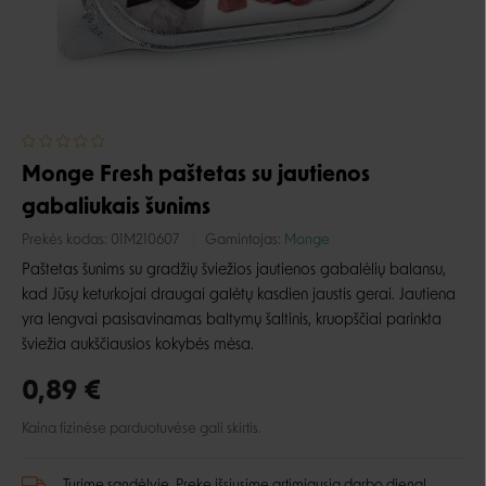
Monge Fresh paštetas su jautienos
gabaliukais šunims
Prekės kodas:
01M210607
Gamintojas:
Monge
Paštetas šunims su gradžių šviežios jautienos gabalėlių balansu,
kad Jūsų keturkojai draugai galėtų kasdien jaustis gerai. Jautiena
yra lengvai pasisavinamas baltymų šaltinis, kruopščiai parinkta
šviežia aukščiausios kokybės mėsa.
0,89 €
Kaina fizinėse parduotuvėse gali skirtis.
Turime sandėlyje. Prekę išsiųsime artimiausią darbo dieną!