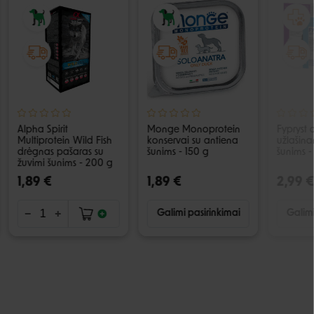
Alpha Spirit
Monge Monoprotein
Fypryst a
Multiprotein Wild Fish
konservai su antiena
užlašina
drėgnas pašaras su
šunims - 150 g
šunims -
žuvimi šunims - 200 g
1,89 €
1,89 €
2,99 €
Galimi pasirinkimai
Galimi