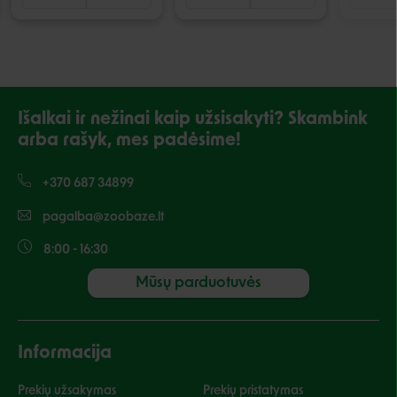
Išalkai ir nežinai kaip užsisakyti? Skambink
arba rašyk, mes padėsime!
+370 687 34899
pagalba@zoobaze.lt
8:00 - 16:30
Mūsų parduotuvės
Informacija
Prekių užsakymas
Prekių pristatymas