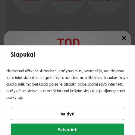
Sudėtis
Įvertinimas:
šviežia mėsa (iš jų jautiena mažiausiai 10%)
80%
Slapukai
natūralūs mineralai, vitaminai
Prisijungti
Norėdami užtikrinti sklandesnį naršymą mūsų svetainėje, naudojame
funkcinius slapukus. Jeigu sutiksite, naudosime ir tikslinius slapukus. Savo
Analitinės sudedamosios dalys
Registruotis
duotą sutikimą bet kada galėsite atšaukti pakeisdami savo interneto
naršyklės nustatymus arba ištrindami įrašytus slapukus prisijungę savo
žali baltymai
9,0%
paskyroje.
žali pluoštai
0,5%
Tikrinti užsakymą
Valdyti
Facebook
žali riebalai
7,0%
Patvirtinti
Rašyti atsiliepimą
žali pelenai
1,2%