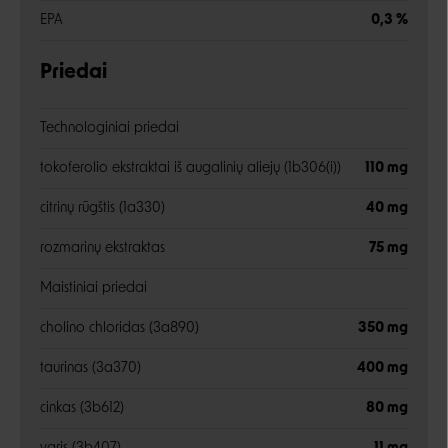
EPA
0,3 %
Priedai
Technologiniai priedai
tokoferolio ekstraktai iš augalinių aliejų (1b306(i))
110 mg
citrinų rūgštis (1a330)
40 mg
rozmarinų ekstraktas
75 mg
Maistiniai priedai
cholino chloridas (3a890)
350 mg
taurinas (3a370)
400 mg
cinkas (3b612)
80 mg