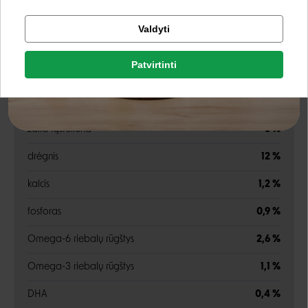
Analitinės sudedamosios dalys
Tikrinti užsakymą
Valdyti
Facebook
žali baltymai
27 %
Patvirtinti
Rašyti atsiliepimą
žali riebalai
16 %
Google
žali pelenai
7,5 %
Rašyti atsiliepimą
žalia ląsteliena
5 %
Negalite prisijungti prie paskyros?
drėgnis
12 %
kalcis
1,2 %
fosforas
0,9 %
Omega-6 riebalų rūgštys
2,6 %
Omega-3 riebalų rūgštys
1,1 %
DHA
0,4 %