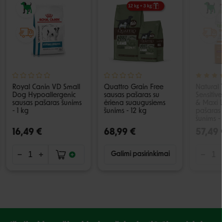
Royal Canin VD Small
Quattro Grain Free
Natural 
Dog Hypoallergenic
sausas pašaras su
Sensitiv
sausas pašaras šunims
ėriena suaugusiems
& Maxi 
- 1 kg
šunims - 12 kg
pašaras 
šunims -
16,49 €
68,99 €
57,49 
Galimi pasirinkimai