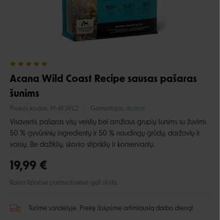
Acana Wild Coast Recipe sausas pašaras
šunims
Prekės kodas:
M-ACWC2
Gamintojas:
Acana
Visavertis pašaras visų veislių bei amžiaus grupių šunims su žuvimi.
50 % gyvūninių ingredientų ir 50 % naudingų grūdų, daržovių ir
vaisių. Be dažiklių, skonio stipriklių ir konservantų.
19,99 €
Kaina fizinėse parduotuvėse gali skirtis.
Turime sandėlyje. Prekę išsiųsime artimiausią darbo dieną!