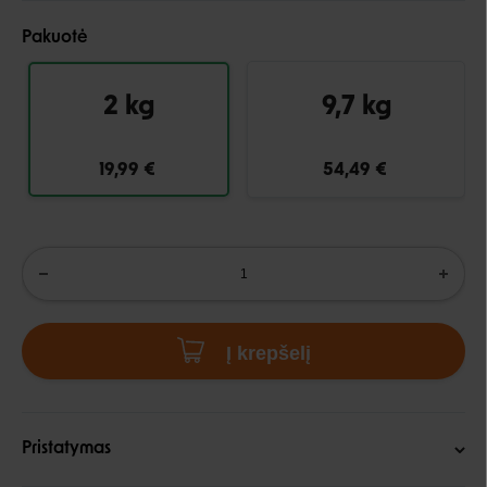
Pakuotė
2 kg
9,7 kg
19,99 €
54,49 €
Į krepšelį
Pristatymas