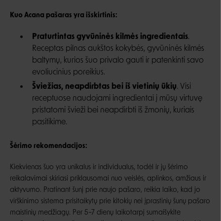
Kuo Acana pašaras yra išskirtinis:
Praturtintas gyvūninės kilmės ingredientais
.
Receptas pilnas aukštos kokybės, gyvūninės kilmės
baltymų, kurios šuo privalo gauti ir patenkinti savo
evoliucinius poreikius.
Šviežias, neapdirbtas bei iš vietinių ūkių
. Visi
receptuose naudojami ingredientai į mūsų virtuvę
pristatomi švieži bei neapdirbti iš žmonių, kuriais
pasitikime.
Šėrimo rekomendacijos:
Kiekvienas šuo yra unikalus ir individualus, todėl ir jų šėrimo
reikalavimai skiriasi priklausomai nuo veislės, aplinkos, amžiaus ir
aktyvumo. Pratinant šunį prie naujo pašaro, reikia laiko, kad jo
virškinimo sistema prisitaikytų prie kitokių nei įprastinių šunų pašaro
maistinių medžiagų. Per 5
–
7 dienų laikotarpį sumaišykite