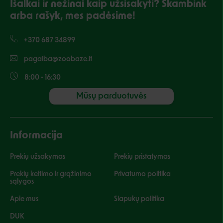
Išalkai ir nežinai kaip užsisakyti? Skambink
arba rašyk, mes padėsime!
+370 687 34899
pagalba@zoobaze.lt
8:00 - 16:30
Mūsų parduotuvės
Informacija
Prekių užsakymas
Prekių pristatymas
Prekių keitimo ir grąžinimo
Privatumo politika
sąlygos
Apie mus
Slapukų politika
DUK