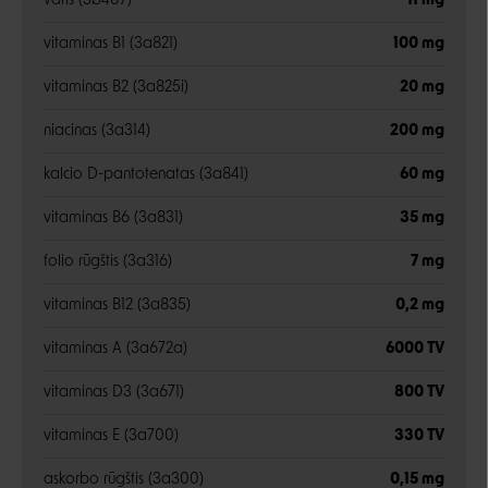
varis (3b407)
11 mg
vitaminas B1 (3a821)
100 mg
vitaminas B2 (3a825i)
20 mg
niacinas (3a314)
200 mg
kalcio D-pantotenatas (3a841)
60 mg
vitaminas B6 (3a831)
35 mg
folio rūgštis (3a316)
7 mg
vitaminas B12 (3a835)
0,2 mg
vitaminas A (3a672a)
6000 TV
vitaminas D3 (3a671)
800 TV
vitaminas E (3a700)
330 TV
askorbo rūgštis (3a300)
0,15 mg