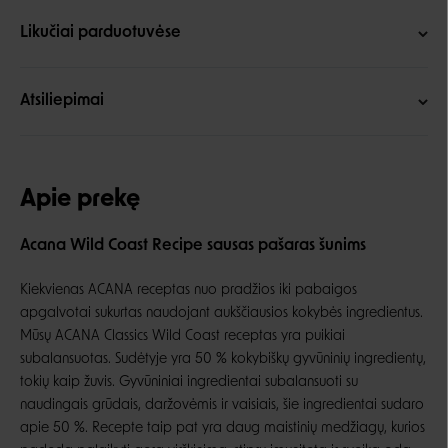
Likučiai parduotuvėse
Atsiliepimai
Apie prekę
Acana Wild Coast Recipe sausas pašaras šunims
Kiekvienas ACANA receptas nuo pradžios iki pabaigos
apgalvotai sukurtas naudojant aukščiausios kokybės ingredientus.
Mūsų ACANA Classics Wild Coast receptas yra puikiai
subalansuotas. Sudėtyje yra 50 % kokybiškų gyvūninių ingredientų,
tokių kaip žuvis. Gyvūniniai ingredientai subalansuoti su
naudingais grūdais, daržovėmis ir vaisiais, šie ingredientai sudaro
apie 50 %. Recepte taip pat yra daug maistinių medžiagų, kurios