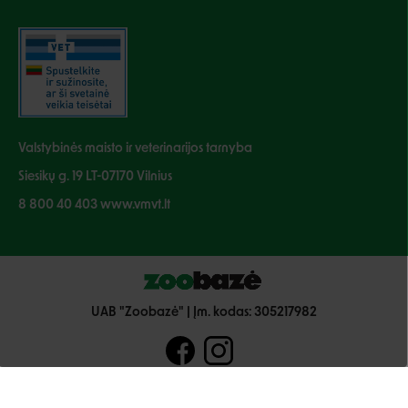
Valstybinės maisto ir veterinarijos tarnyba
Siesikų g. 19 LT-07170 Vilnius
8 800 40 403 www.vmvt.lt
UAB "Zoobazė" | Įm. kodas: 305217982