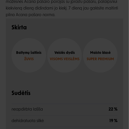
mažesnes Acana pašaro porcijas su įprastu pašaru, palaipsniui
kiekvieną dieną didindami jo kiekį. 7 dieną jau galėsite maitinti
pilna Acana pašaro norma.
Skirta
Baltymų šaltinis
Veislės dydis
Maisto klasė
ŽUVIS
VISOMS VEISLĖMS
SUPER PREMIUM
Sudėtis
neapdirbta lašiša
22 %
dehidratuota silkė
19 %