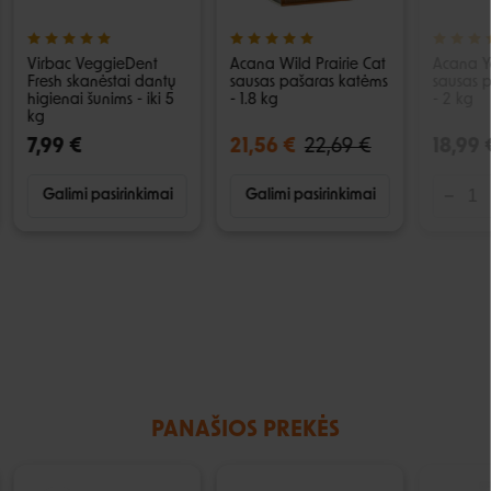
Virbac VeggieDent
Acana Wild Prairie Cat
Acana Yo
Fresh skanėstai dantų
sausas pašaras katėms
sausas 
higienai šunims - iki 5
- 1.8 kg
- 2 kg
kg
7,99 €
21,56 €
22,69 €
18,99 
Galimi pasirinkimai
Galimi pasirinkimai
PANAŠIOS PREKĖS