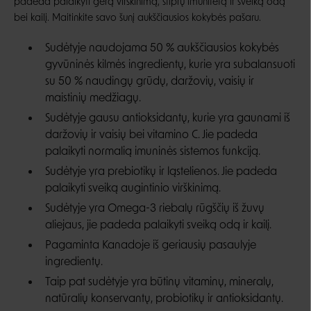
padeda palaikyti gerą virškinimą, stiprų imunitetą ir sveiką odą
bei kailį. Maitinkite savo šunį aukščiausios kokybės pašaru.
Sudėtyje naudojama 50 % aukščiausios kokybės
gyvūninės kilmės ingredientų, kurie yra subalansuoti
su 50 % naudingų grūdų, daržovių, vaisių ir
maistinių medžiagų.
Sudėtyje gausu antioksidantų, kurie yra gaunami iš
daržovių ir vaisių bei vitamino C. Jie padeda
palaikyti normalią imuninės sistemos funkciją.
Sudėtyje yra prebiotikų ir ląstelienos. Jie padeda
palaikyti sveiką augintinio virškinimą.
Sudėtyje yra Omega-3 riebalų rūgščių iš žuvų
aliejaus, jie padeda palaikyti sveiką odą ir kailį.
Pagaminta Kanadoje iš geriausių pasaulyje
ingredientų.
Taip pat sudėtyje yra būtinų vitaminų, mineralų,
natūralių konservantų, probiotikų ir antioksidantų.