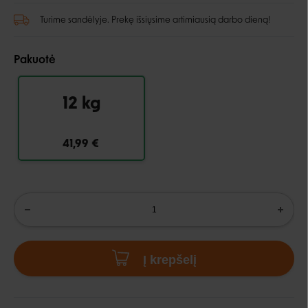
Turime sandėlyje. Prekę išsiųsime artimiausią darbo dieną!
Pakuotė
12 kg
41,99 €
Į krepšelį