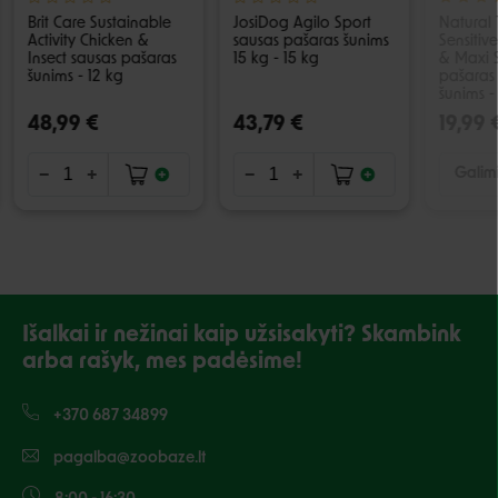
Brit Care Sustainable
JosiDog Agilo Sport
Natural 
Activity Chicken &
sausas pašaras šunims
Sensitiv
Insect sausas pašaras
15 kg - 15 kg
& Maxi 
šunims - 12 kg
pašaras 
šunims -
48,99 €
43,79 €
19,99 
Galimi
Išalkai ir nežinai kaip užsisakyti? Skambink
arba rašyk, mes padėsime!
+370 687 34899
pagalba@zoobaze.lt