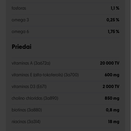
fosforas
1,1 %
omega 3
0,25 %
omega 6
1,75 %
Priedai
vitaminas A (3a672a)
20 000 TV
vitaminas E (alfa-tokoferolis) (3a700)
600 mg
vitaminas D3 (E671)
2 000 TV
cholino chloridas (3a890)
850 mg
biotinas (3a880)
0,8 mg
niacinas (3a314)
18 mg