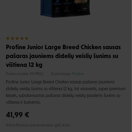
Profine Junior Large Breed Chicken sausas
pašaras jauniems didelių veislių šunims su
vištiena 12 kg
Prekės kodas:
M-PRJLC
Gamintojas:
Profine
Profine Junior Large Breed Chicken sausas pašaras jauniems
didelių veislių šunims su vištiena 12 kg, tai visavertis, super premium
klasės, subalansuotas pašaras didelių veislių jauniems šunims su
vištiena ir bulvėmis.
41,99 €
Kaina fizinėse parduotuvėse gali skirtis.