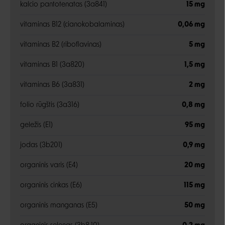
kalcio pantotenatas (3a841)
15 mg
vitaminas B12 (cianokobalaminas)
0,06 mg
vitaminas B2 (riboflavinas)
5 mg
vitaminas B1 (3a820)
1,5 mg
vitaminas B6 (3a831)
2 mg
folio rūgštis (3a316)
0,8 mg
geležis (E1)
95 mg
jodas (3b201)
0,9 mg
organinis varis (E4)
20 mg
organinis cinkas (E6)
115 mg
organinis manganas (E5)
50 mg