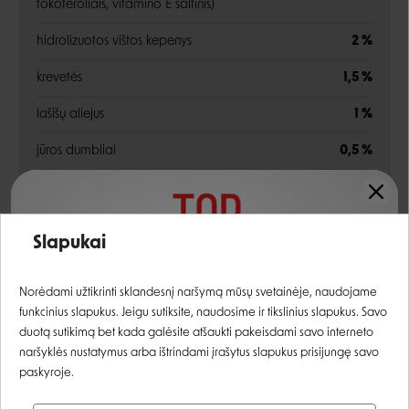
tokoferoliais, vitamino E šaltinis)
hidrolizuotos vištos kepenys
2 %
krevetės
1,5 %
lašišų aliejus
1 %
jūros dumbliai
0,5 %
gliukozamino sulfatas
0,025 %
cikorijų šaknys (mananoligosacharidų šaltinis)
0,02 %
Įvertinimas:
Slapukai
žolelių mišinys (paprastieji pankoliai, bazilikas,
0,02 %
Prisijungti
šalavijas)
Norėdami užtikrinti sklandesnį naršymą mūsų svetainėje, naudojame
funkcinius slapukus. Jeigu sutiksite, naudosime ir tikslinius slapukus. Savo
fruktooligosacharidai
0,015 %
Registruotis
duotą sutikimą bet kada galėsite atšaukti pakeisdami savo interneto
naršyklės nustatymus arba ištrindami įrašytus slapukus prisijungę savo
šeriuotosios jukos ekstraktas
0,015 %
paskyroje.
chondroitino sulfatas
0,015 %