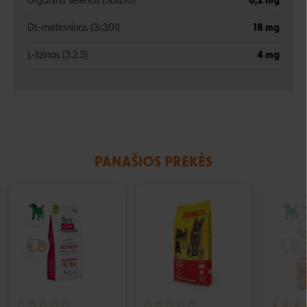
organinis selenas (3b8.10)
0,2 mg
DL-metioninas (3c301)
18 mg
L-lizinas (3.2.3)
4 mg
PANAŠIOS PREKĖS