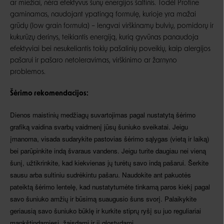
ar miežiai, nėra efektyvus šunų energijos šaltinis. Todėl Profine
gaminamas, naudojant ypatingą formulę, kurioje yra mažai
grūdų (low grain formula) – lengvai virškinamų bulvių, pomidorų ir
kukurūzų derinys, teikiantis energiją, kurią gyvūnas panaudoja
efektyviai bei nesukeliantis tokių pašalinių poveikių, kaip alergijos
pašarui ir pašaro netoleravimas, virškinimo ar žarnyno
problemos.
Šėrimo rekomendacijos:
Dienos maistinių medžiagų suvartojimas pagal nustatytą šėrimo
grafiką vaidina svarbų vaidmenį jūsų šuniuko sveikatai. Jeigu
įmanoma, visada sudarykite pastovias šėrimo sąlygas (vietą ir laiką)
bei parūpinkite indą švaraus vandens. Jeigu turite daugiau nei vieną
šunį, užtikrinkite, kad kiekvienas jų turėtų savo indą pašarui. Šerkite
sausu arba sultiniu sudrėkintu pašaru. Naudokite ant pakuotės
pateiktą šėrimo lentelę, kad nustatytumėte tinkamą paros kiekį pagal
savo šuniuko amžių ir būsimą suaugusio šuns svorį. Palaikykite
geriausią savo šuniuko būklę ir kurkite stiprų ryšį su juo reguliariai
mankštindamiesi, žaisdami ir jį glostydami.