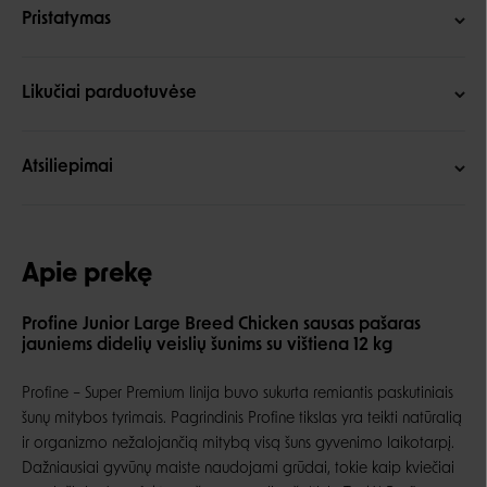
Pristatymas
Likučiai parduotuvėse
Atsiliepimai
Apie prekę
Profine Junior Large Breed Chicken sausas pašaras
jauniems didelių veislių šunims su vištiena 12 kg
Profine – Super Premium linija buvo sukurta remiantis paskutiniais
šunų mitybos tyrimais. Pagrindinis Profine tikslas yra teikti natūralią
ir organizmo nežalojančią mitybą visą šuns gyvenimo laikotarpį.
Dažniausiai gyvūnų maiste naudojami grūdai, tokie kaip kviečiai