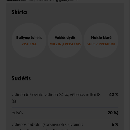
Skirta
Baltymų šaltinis
Veislės dydis
Maisto klasė
VIŠTIENA
MILŽINŲ VEISLĖMS
SUPER PREMIUM
Sudėtis
vištiena (džiovinta vištiena 24 %, vištienos miltai 18
42 %
%)
bulvės
20 %)
vištienos riebalai (konservuoti su įvairiais
6 %