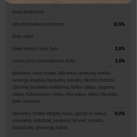
amarantas
18%
Negalite prisijungti prie paskyros?
bulvių krakmolas
džiovinti jautienos baltymai
12,5%
žirnių miltai
žuvies miltai iš jūros žuvų
2,5%
maltas jūros zooplanktonas (krilis)
2,5%
džiovintos alaus mielės, džiovintos ceratonijų ankštys,
vynuogių kauliukų išspaudos, becukris dikalcio fosfatas,
džiovintų burokėlių minkštimas, lašišos aliejus, dygminų
aliejus, hidrolizuotos mielės, chia sėklos, natrio chloridas,
kalio chloridas
džiovintos žolelės (dilgėlių lapai, gencijono šaknys,
0,2%
ramunėlės, širdažolė, pankoliai, kmynai, amalas,
kraujažolės, gervuogių lapai)