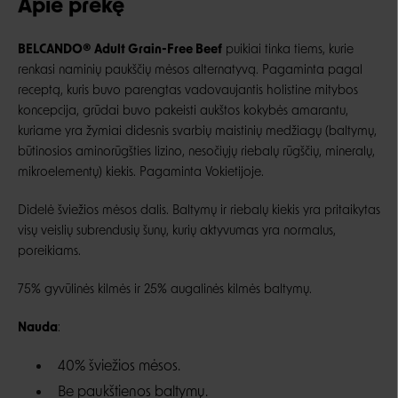
Apie prekę
BELCANDO®
Adult Grain-Free Beef
p
uikiai tinka tiems,
kurie
renkasi naminių paukščių
mėsos
alternatyvą.
Pagaminta p
agal
receptą, kuris buvo parengtas vadovaujantis holistine mitybos
koncepcija, grūdai buvo pakeisti aukštos kokybės amarantu,
kuriame yra žymiai didesnis svarbių maistinių medžiagų (baltymų,
būtinosios aminorūgšties lizino, nesočiųjų riebalų rūgščių, mineralų,
mikroelementų) kiekis. Pagaminta Vokietijoje.
Didelė šviežios mėsos dalis. Baltymų ir riebalų kiekis yra pritaikytas
visų veislių subrendusių šunų, kurių aktyvumas yra normalus,
poreikiams.
75%
gyvūlinės kilmės ir
25%
augalinės
kilmės
baltymų.
Nauda
:
40% šviežios mėsos.
Be paukštienos baltymų.