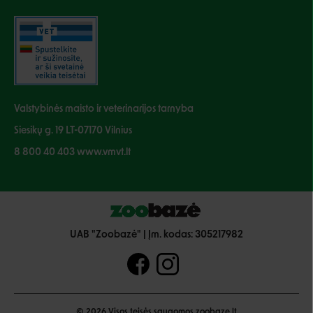
Valstybinės maisto ir veterinarijos tarnyba
Siesikų g. 19 LT-07170 Vilnius
8 800 40 403 www.vmvt.lt
UAB "Zoobazė" | Įm. kodas: 305217982
© 2026 Visos teisės saugomos zoobaze.lt