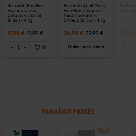
Belcando Baseline
Belcando Adult Grain
BioPlane
Explorer sausas
Free Horse begrūdis
skanėsta
pašaras su žuvimi
sausas pašaras su
šunims - 4 kg
arkliena šunims - 4 kg
17,99 €
19,99 €
26,99 €
29,99 €
1,99 €
Galimi pasirinkimai
PANAŠIOS PREKĖS
−10%