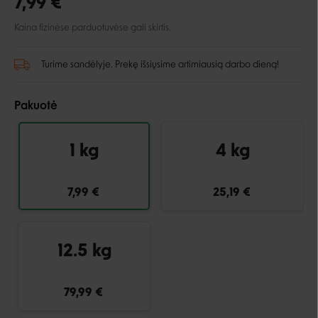
7,99 €
Kaina fizinėse parduotuvėse gali skirtis.
Turime sandėlyje. Prekę išsiųsime artimiausią darbo dieną!
Pakuotė
1 kg
4 kg
7,99 €
25,19 €
12.5 kg
79,99 €