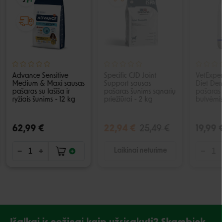
IŠPARDUOTA
Advance Sensitive
Specific CJD Joint
VetExper
Medium & Maxi sausas
Support sausas
Diet Der
pašaras su lašiša ir
pašaras šunims sąnarių
pašaras s
ryžiais šunims - 12 kg
priežiūrai - 2 kg
bulvėmis
62,99 €
22,94 €
25,49 €
19,99 
Laikinai neturime