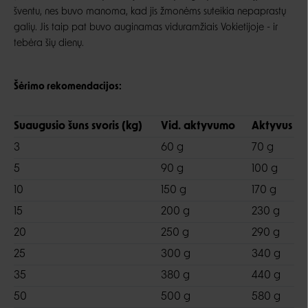
šventu, nes buvo manoma, kad jis žmonėms suteikia nepaprastų
galių. Jis taip pat buvo auginamas viduramžiais Vokietijoje - ir
tebėra šių dienų.
Šėrimo rekomendacijos:
Suaugusio šuns svoris (kg)
Vid. aktyvumo
Aktyvus
3
60 g
70 g
5
90 g
100 g
10
150 g
170 g
15
200 g
230 g
20
250 g
290 g
25
300 g
340 g
35
380 g
440 g
50
500 g
580 g