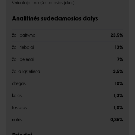
šėriuotoja juka (šeriuotosios jukos)
Analitinės sudedamosios dalys
žali baltymai
23,5%
žali riebalai
13%
žali pelenai
7%
žalia ląsteliena
3,5%
drėgnis
10%
kalcis
1,3%
fosforas
1,0%
natris
0,35%