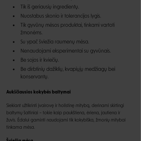
Tik iš geriausių ingredientų.
Nuostabus skonio ir tolerancijos lygis.
Tik gyvūnų mėsos produktai, tinkami vartoti
žmonėms.
Su ypač šviežia raumenų mėsa.
Nenaudojami eksperimentai su gyvūnais.
Be sojos ir kviečių.
Be dirbtinių dažiklių, kvapiųjų medžiagų bei
konservantų.
Aukščiausios kokybės baltymai
Siekiant užtikrinti įvairovę ir holistinę mitybą, derinami skirtingi
baltymų šaltiniai – tokie kaip paukštiena, ėriena, jautiena ir
žuvis.
Ėdalui gaminti naudojami tik kokybiška, žmonių mitybai
tinkama mėsa.