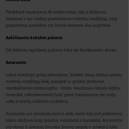
Šviežia mėsa
Perdirbant naudojama tik šviežia mėsa, taip ji išlaikoma
švelnesnė ir tuo mažiau prarandama maistinių medžiagų, taigi
pagamintas produktas yra žymiai skanesnis Jūsų augintiniui.
Aukščiausios kokybės pašaras
Dėl išskirtinių ingridientų pašaras tinka net išrankiausiam skoniui.
Amarantas
Labai maistinga grūdų alternatyva. Suteikia daug didesnį svarbių
maistinių medžiagų kiekį, palyginti su grūdais (baltymai,
nepakeičiamos aminorūgštys - lizinas, nesočiosios riebalų rūgštys,
mineralai, mikroelementai).Ypač gerai toleruojamas net mažų
vaikų ir turinčių virškinimo problemų.
Amarantas yra amarantų šeimos dalis, kuriai taip pat priskiriamos
tokios daržovės kaip špinatai, mandariai ir burokėliai. Amarantas
yra vienas iš seniausių žmonijai žinomų augalų ir actekai jį laikė