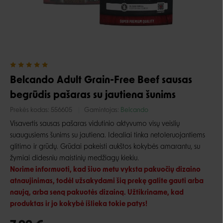
Belcando Adult Grain-Free Beef sausas
begrūdis pašaras su jautiena šunims
Prekės kodas:
556605
Gamintojas:
Belcando
Visavertis sausas pašaras vidutinio aktyvumo visų veislių
suaugusiems šunims su jautiena. Idealiai tinka netoleruojantiems
glitimo ir grūdų. Grūdai pakeisti aukštos kokybės amarantu, su
žymiai didesniu maistinių medžiagų kiekiu.
Norime informuoti, kad šiuo metu vyksta pakuočių dizaino
atnaujinimas, todėl užsakydami šią prekę galite gauti arba
naują, arba seną pakuotės dizainą. Užtikriname, kad
produktas ir jo kokybė išlieka tokie patys!