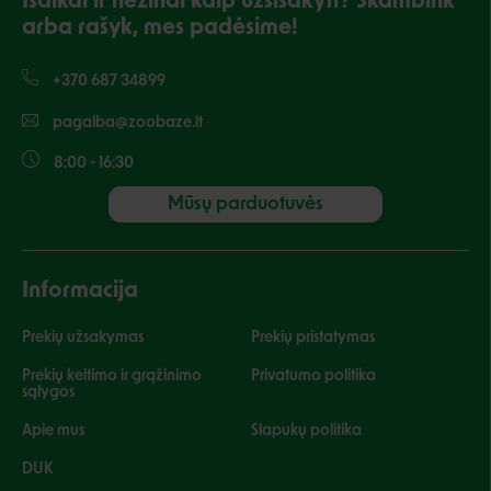
Išalkai ir nežinai kaip užsisakyti? Skambink
arba rašyk, mes padėsime!
+370 687 34899
pagalba@zoobaze.lt
8:00 - 16:30
Mūsų parduotuvės
Informacija
Prekių užsakymas
Prekių pristatymas
Prekių keitimo ir grąžinimo
Privatumo politika
sąlygos
Apie mus
Slapukų politika
DUK