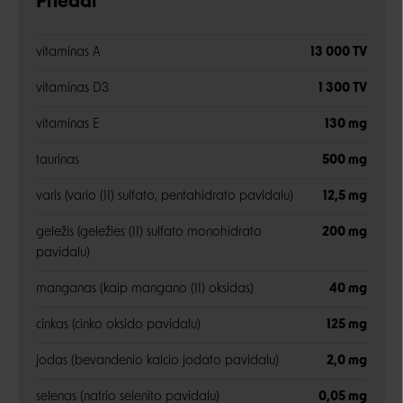
Priedai
vitaminas A
13 000 TV
vitaminas D3
1 300 TV
vitaminas E
130 mg
taurinas
500 mg
varis (vario (II) sulfato, pentahidrato pavidalu)
12,5 mg
geležis (geležies (II) sulfato monohidrato
200 mg
pavidalu)
manganas (kaip mangano (II) oksidas)
40 mg
cinkas (cinko oksido pavidalu)
125 mg
jodas (bevandenio kalcio jodato pavidalu)
2,0 mg
selenas (natrio selenito pavidalu)
0,05 mg