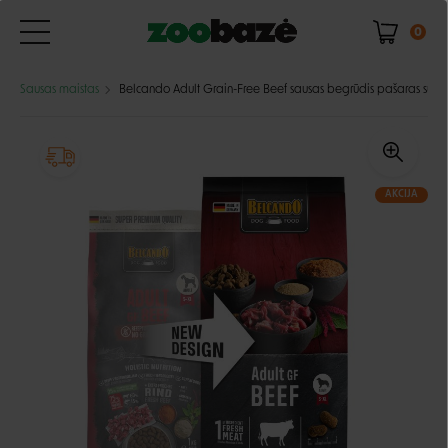
0
Sausas maistas
Belcando Adult Grain-Free Beef sausas begrūdis pašaras su ja
AKCIJA