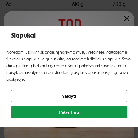
65
610 g
700 g
80
710 g
820 g
Įvertinimas:
Slapukai
Skirta
Prisijungti
Norėdami užtikrinti sklandesnį naršymą mūsų svetainėje, naudojame
funkcinius slapukus. Jeigu sutiksite, naudosime ir tikslinius slapukus. Savo
Registruotis
Baltymų šaltinis
Maisto paskirtis
Veislės dydis
duotą sutikimą bet kada galėsite atšaukti pakeisdami savo interneto
JAUTIENA
ALERGIŠKIEMS
VISOMS VEISLĖMS
naršyklės nustatymus arba ištrindami įrašytus slapukus prisijungę savo
paskyroje.
Tikrinti užsakymą
Valdyti
Facebook
Sudėtis
Patvirtinti
Rašyti atsiliepimą
Google
šviežia jautienos mėsa
40%
Rašyti atsiliepimą