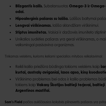
Blizgantis kailis.
Subalansuotas
Omega-3 ir Omega-
odai.
Hipoalerginis pašaras su lašiša.
Lašišos baltymai paša
Lengvai virškinamas.
lašiša sklandžiam virškinimui.
Stiptus imunitetas.
Vaisiai ir daržovės imuniteto stiptini
Unikalios sudėties pašaras yra gerai virškinamas, o ma
veiksmingai pasisavina organizmas.
Tinkamas veislėms, kurioms keliami specialios mitybos reikalavimai:
Reikli kailio priežiūra būdinga tokioms veislėms kaip
šar
kurtai, australų aviganiai, lasos apso, kinų kuoduotiej
Virškinimo problemos bei odos ir kailio problemos būd
tokiems kaip
Vakarų Škotijos baltieji terjerai, baltieji
Argentinos mastifai.
Sam’s Field
pačios aukščiausios kokybės pilnavertis pašaras yra prita