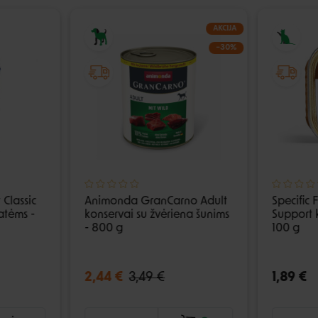
AKCIJA
−30%
 Classic
Animonda GranCarno Adult
Specific 
atėms -
konservai su žvėriena šunims
Support 
- 800 g
100 g
2,44 €
3,49 €
1,89 €