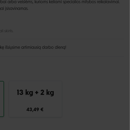
bai arba veislėms, kurioms keliami specialios mitybos reikalavimai.
ai įsisavinamas.
Guoliai ir patiesimai
Dubenėliai ir maitinimas
Narvai
Dubenėliai
Durų landos
Automatinės girdyklos ir šėryklos
 skirtis.
Maisto talpyklos
kę išsiųsime artimiausią darbo dieną!
13 kg + 2 kg
43,49 €