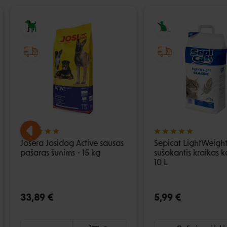
Josera Josidog Active sausas
Sepicat LightWeight
pašaras šunims - 15 kg
sušokantis kraikas k
10 L
33,89 €
5,99 €