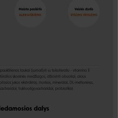
Maisto paskirtis
Veislės dydis
ALERGIŠKIEMS
VISOMS VEISLĖMS
, paukštienos taukai (sumaišyti su tokoferoliu - vitamino E
 natūralios skoninės medžiagos, džiovinti obuoliai, alaus
otosios jukos ekstraktas, morkos, mineralai, DL-metioninas,
sacharidai, fruktooligosacharidai, probiotikai
udedamosios dalys