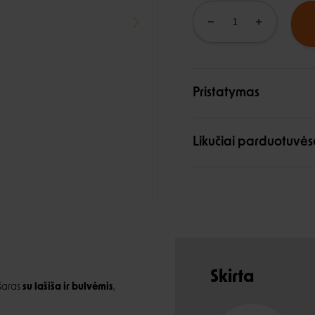
Pristatymas
Likučiai parduotuvės
Skirta
šaras
su lašiša ir bulvėmis
,