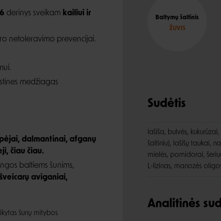
6
derinys sveikam
kailiui ir
Baltymų šaltinis
ŽUVIS
ro netoleravimo prevencijai.
mui.
istines medžiagas
Sudėtis
lašiša, bulvės, kukurūzai
pėjai, dalmantinai, afganų
šaltiniu), lašišų taukai,
i, čiau čiau.
mielės, pomidorai, šeriu
ingos baltiems šunims,
L-lizinas, manozės oligo
 šveicarų aviganiai,
Analitinės s
ikytas šunų mitybos