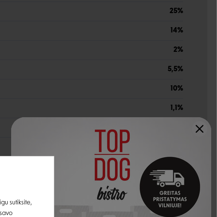
25%
14%
2%
5,5%
10%
1,1%
0,9%
20 000 TV
u sutiksite,
1900 TV
 savo