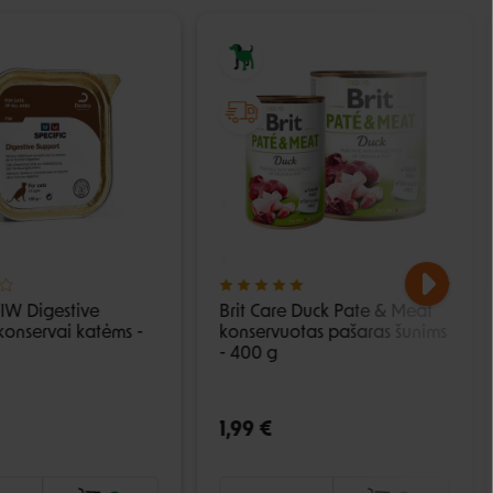
FIW Digestive
Brit Care Duck Pate & Meat
konservai katėms -
konservuotas pašaras šunims
- 400 g
1,99 €