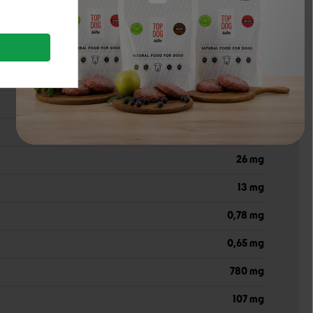
500 mg
4,5 mg
6 mg
5 mg
0,05 mg
26 mg
13 mg
0,78 mg
0,65 mg
780 mg
107 mg