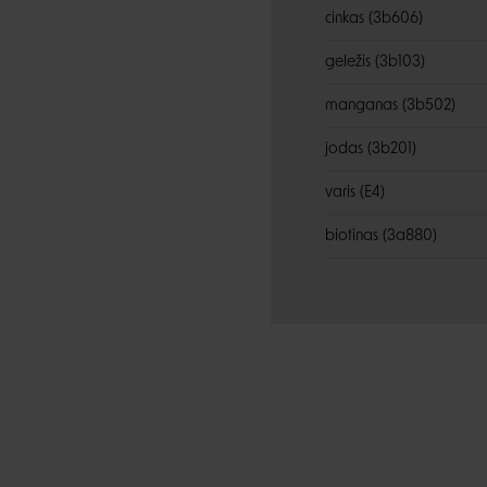
cinkas (3b606)
geležis (3b103)
manganas (3b502)
jodas (3b201)
varis (E4)
biotinas (3a880)