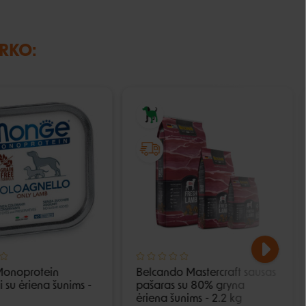
IRKO:
onoprotein
Belcando Mastercraft sausas
 su ėriena šunims -
pašaras su 80% gryna
ėriena šunims - 2.2 kg