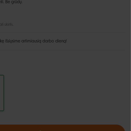
ti. Be grūdų.
Guoliai ir patiesimai
Dubenėliai ir maitinimas
Narvai
Dubenėliai
 skirtis.
Durų landos
Automatinės girdyklos ir šėryklos
Maisto talpyklos
kę išsiųsime artimiausią darbo dieną!