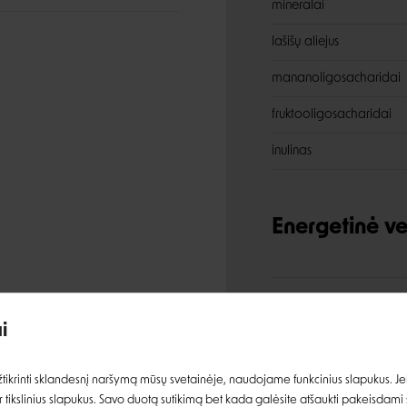
mineralai
lašišų aliejus
mananoligosacharidai
fruktooligosacharidai
inulinas
Energetinė ve
Įvertinimas:
Analitinės s
i
Prisijungti
ikrinti sklandesnį naršymą mūsų svetainėje, naudojame funkcinius slapukus. Jeig
žali baltymai
 tikslinius slapukus. Savo duotą sutikimą bet kada galėsite atšaukti pakeisdami