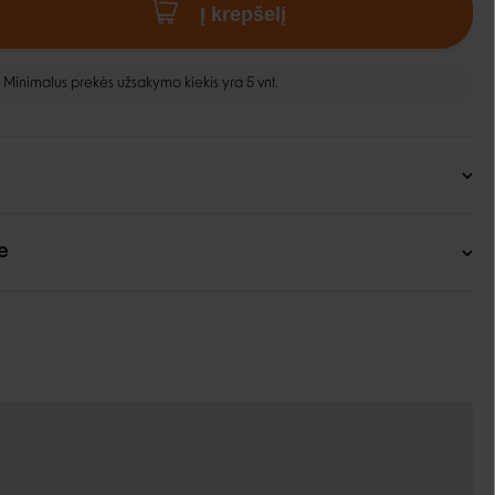
Į krepšelį
Minimalus prekės užsakymo kiekis yra 5 vnt.
e