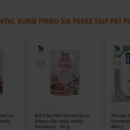
NTAI, KURIE PIRKO ŠIĄ PREKĘ TAIP PAT P
rvai su
Brit Care Mini konservai su
Monge M
e mažų
ėrienos file mažų veislių
konservai
šuniukams - 85 g
400 g