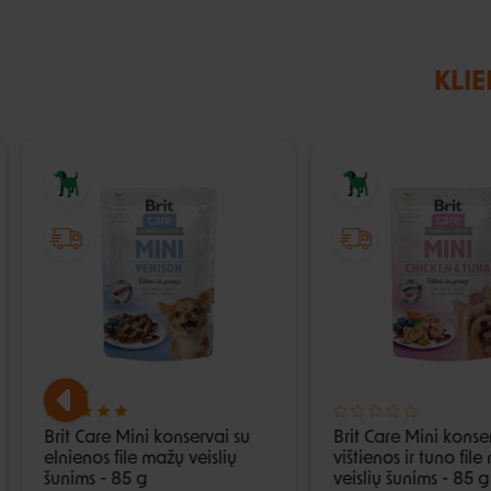
KLIE
Brit Care Mini konservai su
Brit Care Mini konse
elnienos file mažų veislių
vištienos ir tuno fil
šunims - 85 g
veislių šunims - 85 g