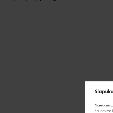
Slapuka
Norėdami užt
naudosime ir