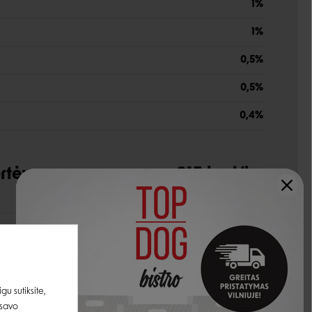
1%
1%
0,5%
0,5%
0,4%
rtė:
815 kcal/kg
udedamosios dalys
u sutiksite,
9%
 savo