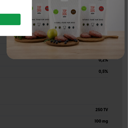
4%
2,2%
0,4%
82,0%
0,3%
0,2%
0,5%
250 TV
100 mg