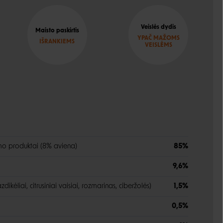
Veislės dydis
Maisto paskirtis
YPAČ MAŽOMS
IŠRANKIEMS
VEISLĖMS
mo produktai (8% aviena)
85%
9,6%
azdikėliai, citrusiniai vaisiai, rozmarinas, ciberžolės)
1,5%
0,5%