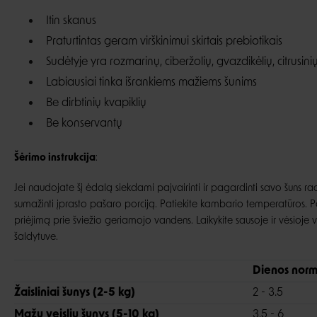
Itin skanus
Praturtintas geram virškinimui skirtais prebiotikais
Sudėtyje yra rozmarinų, ciberžolių, gvazdikėlių, citrusinių
Labiausiai tinka išrankiems mažiems šunims
Be dirbtinių kvapiklių
Be konservantų
Šėrimo instrukcija
:
Jei naudojate šį ėdalą siekdami paįvairinti ir pagardinti savo šuns ra
sumažinti įprasto pašaro porciją. Patiekite kambario temperatūros. Pas
priėjimą prie šviežio geriamojo vandens. Laikykite sausoje ir vėsioje vi
šaldytuve.
Dienos norm
Žaisliniai šunys (2-5 kg)
2 - 3.5
Mažų veislių šunys (5-10 kg)
3.5 - 6