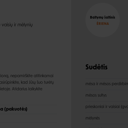
Baltymų šaltinis
ĖRIENA
 vaisių ir mėlynių
Sudėtis
cioną, nepamirškite atitinkamai
irūpinkite, kad Jūsų šuo turėtų
mėsa ir mėsos perdirbi
etoje. Atidarius laikykite
mėsos sultys
prieskoniai ir vaisiai (gv
a (pakuotės)
mėlynės