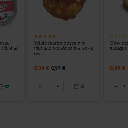
as su
Yalute spurga apvyniota
Oasy paš
is šunims
triušiena skanėstas šunims - 5
suaugusi
cm
0,74 €
0,99 €
0,89 €