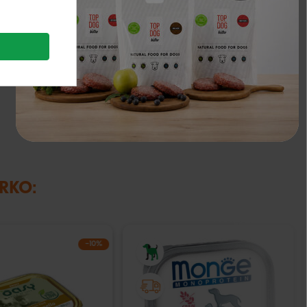
IRKO:
−10%