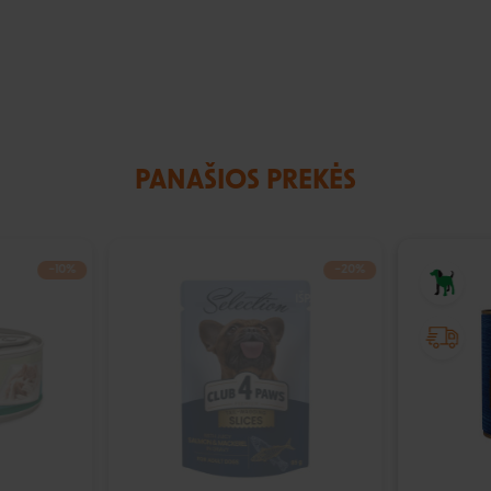
PANAŠIOS PREKĖS
−10%
−20%
IŠPARDUOTA
IŠPARDUOTA