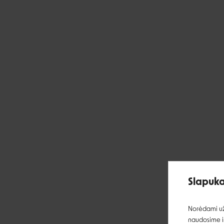
Slapuka
Norėdami užt
naudosime ir