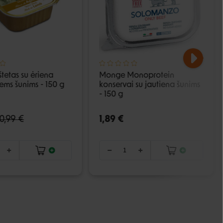
tetas su ėriena
Monge Monoprotein
ems šunims - 150 g
konservai su jautiena šunims
- 150 g
0,99 €
1,89 €