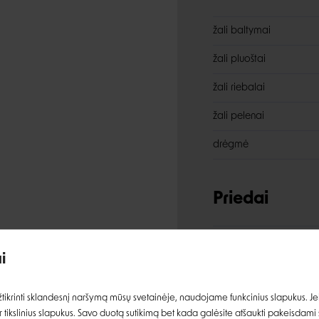
žali baltymai
žali pluoštai
žali riebalai
žali pelenai
drėgmė
Priedai
Įvertinimas:
vitaminas A
i
vitaminas D3
Prisijungti
vitaminas E
ikrinti sklandesnį naršymą mūsų svetainėje, naudojame funkcinius slapukus. Jeig
 tikslinius slapukus. Savo duotą sutikimą bet kada galėsite atšaukti pakeisdami