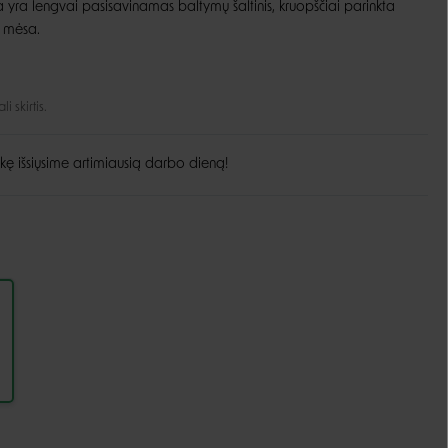
na yra lengvai pasisavinamas baltymų šaltinis, kruopščiai parinkta
s mėsa.
Guoliai ir patiesimai
Dubenėliai ir maitinimas
Narvai
Dubenėliai
Durų landos
Automatinės girdyklos ir šėryklos
 skirtis.
Maisto talpyklos
kę išsiųsime artimiausią darbo dieną!