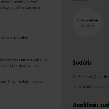
su mėsos gabalėliais, ypač
s Jūsų augintinio kasdienius
Baltymų šaltinis
ANTIENA
ių veislių šunims.
sh Paté and Chunkies with Duck
Sudėtis
 visada turi turėti švaraus
šviežia mėsa (iš jų anti
as. Laikyti vėsioje ir sausoje
natūralūs mineralai, vit
Analitinės s