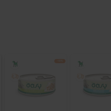
−10%
IŠPARDUOTA