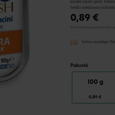
lio priežiūra
Automobiliui
Petnešos
kasdien jaustis gerai. Antie
ai ir aksesuarai
šviežia aukščiausios kokybė
, dantų ir pėdų priežiūra
Pavadėliai
ukės ir lietpalčiai
tinės priemonės
0,89 €
 ir džemperiai
Kaina fizinėse parduotuvėse gali
i
Turime sandėlyje. Pre
Pakuotė
100 g
0,89 €