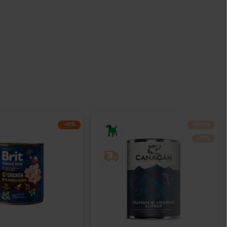
−10%
AKCIJA
−10%