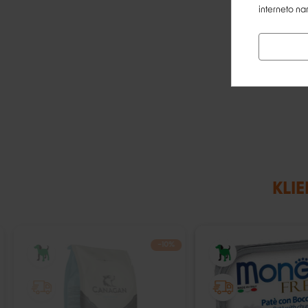
interneto na
KLIE
−10%
IŠPARDUOTA