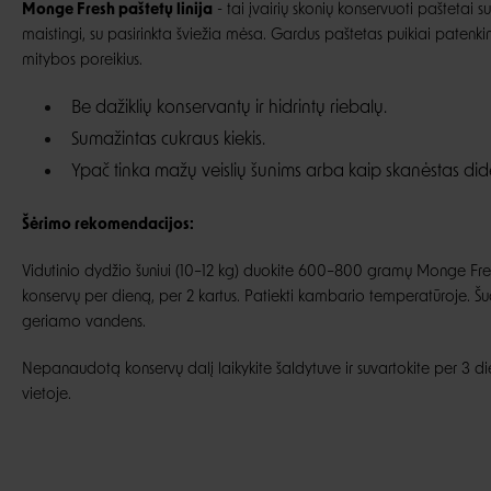
Monge Fresh paštetų linija
- tai įvairių skonių konservuoti paštetai 
maistingi, su pasirinkta šviežia mėsa. Gardus paštetas puikiai patenkin
mitybos poreikius.
Be dažiklių konservantų ir hidrintų riebalų.
Sumažintas cukraus kiekis.
Ypač tinka mažų veislių šunims arba kaip skanėstas didel
Šėrimo rekomendacijos:
Vidutinio dydžio šuniui (10–12 kg) duokite 600–800 gramų Monge Fre
konservų per dieną, per 2 kartus. Patiekti kambario temperatūroje. Šuo
geriamo vandens.
Nepanaudotą konservų dalį laikykite šaldytuve ir suvartokite per 3 dien
vietoje.