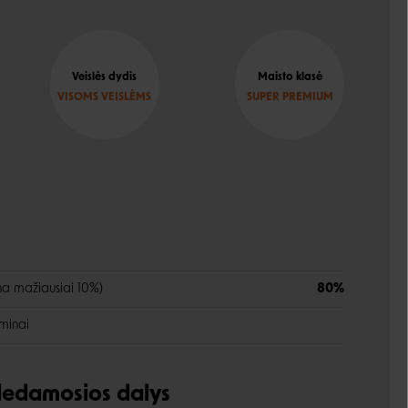
Veislės dydis
Maisto klasė
VISOMS VEISLĖMS
SUPER PREMIUM
ena mažiausiai 10%)
80%
aminai
udedamosios dalys