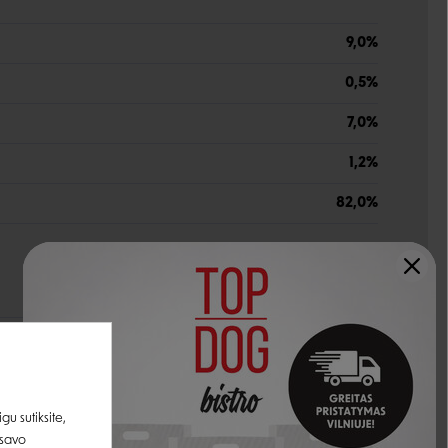
9,0%
0,5%
7,0%
1,2%
82,0%
3000 TV
400 TV
15 mg
u sutiksite,
 savo