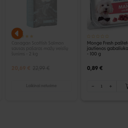
Canagan Scottish Salmon
Monge Fresh paštet
sausas pašaras mažų veislių
jautienos gabaliuka
šunims - 2 kg
- 100 g
20,69 €
22,99 €
0,89 €
Laikinai neturime