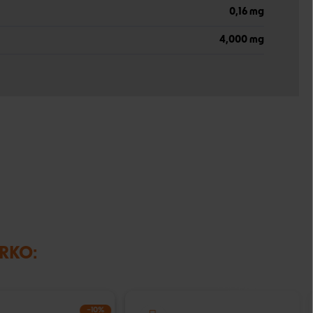
0,16 mg
4,000 mg
IRKO:
−10%