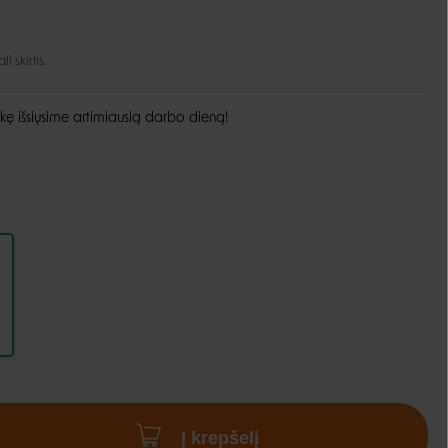
Guoliai ir patiesimai
Dubenėliai ir maitinimas
Narvai
 skirtis.
Dubenėliai
Durų landos
Automatinės girdyklos ir šėryklos
kę išsiųsime artimiausią darbo dieną!
Maisto talpyklos
Į krepšelį