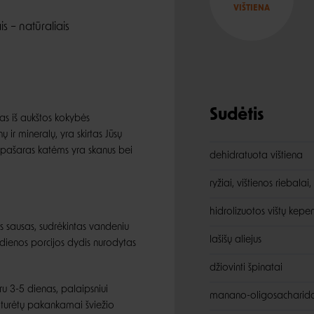
VIŠTIENA
is – natūraliais
Sudėtis
as iš aukštos kokybės
 ir mineralų, yra skirtas Jūsų
s pašaras katėms yra skanus bei
dehidratuota vištiena
ryžiai, vištienos riebalai
hidrolizuotos vištų kepe
s sausas, sudrėkintas vandeniu
lašišų aliejus
ienos porcijos dydis nurodytas
džiovinti špinatai
u 3-5 dienas, palaipsniui
manano-oligosacharida
a turėtų pakankamai šviežio