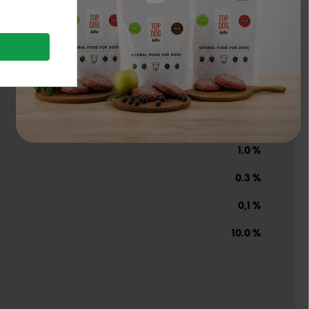
36.0 %
16.0 %
3.1 %
7.9 %
1.5 %
1.0 %
0.3 %
0,1 %
10.0 %