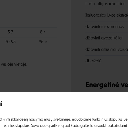
frukto-oligosacharidai
šeriuotosios jukos ekstra
džiovintas rozmarinas
5-7
8 ≥
džiovinti gvazdikėliai
70-95
95 ≥
džiovinti citrusiniai vaisia
ciberžolė
 vėsioje vietoje.
Energetinė ve
Įvertinimas:
i
Prisijungti
Analitinės s
ikrinti sklandesnį naršymą mūsų svetainėje, naudojame funkcinius slapukus. Jeig
 tikslinius slapukus. Savo duotą sutikimą bet kada galėsite atšaukti pakeisdami