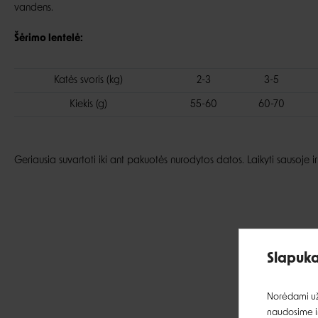
vandens.
Šėrimo lentelė:
Katės svoris (kg)
2-3
3-5
Kiekis (g)
55-60
60-70
Geriausia suvartoti iki ant pakuotės nurodytos datos. Laikyti sausoje ir
Slapuka
Norėdami užt
naudosime ir