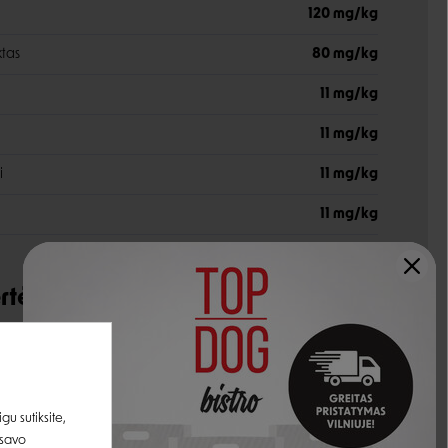
120 mg/kg
ktas
80 mg/kg
11 mg/kg
11 mg/kg
i
11 mg/kg
11 mg/kg
rtė:
3,800 kcal/kg
udedamosios dalys
u sutiksite,
 savo