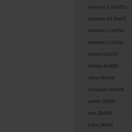
vitaminas A (3a672a)
vitaminas D3 (3a671)
vitaminas E (3a700)
vitaminas C (3a312)
taurinas (3a370)
biotinas (3a880)
cinkas (3b606)
manganas (3b504)
geležis (3b106)
varis (3b406)
jodas (3b201)