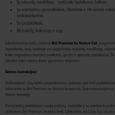
Su obuolių minkštimu – natūraliu ląstelienos šaltiniu.
Su rozmarinu, gvazdikėliais, ciberžole ir citrusiniais vaisia
antioksidantais.
Su probiotikais.
BE kviečių, kukurūzų ir sojų.
Subalansuotas kačių pašaras
Brit Premium by Nature Cat
, pagamint
ingredientų, kurių sudėtyje yra pagrindinių maistinių medžiagų, vitaminų
katės organizmo bendros sveikatos, grožio ir gerovės palaikymui. Ši
idealiai tinka visiems katės gyvenimo etapams.
Šėrimo instrukcijos:
Atsižvelgiant į jūsų katės pageidavimus, pašaras gali būti patiekiama
arba kartu su Brit Premium by Nature konservais. Rekomenduojamas d
šėrimo lentelėje.
Pirmą kartą patiekdami naują pašarą, maišykite jį su ankstesniu pašar
didindami Brit Premium recepto kiekį. Užtikrinkite, kad jūsų šuo visad