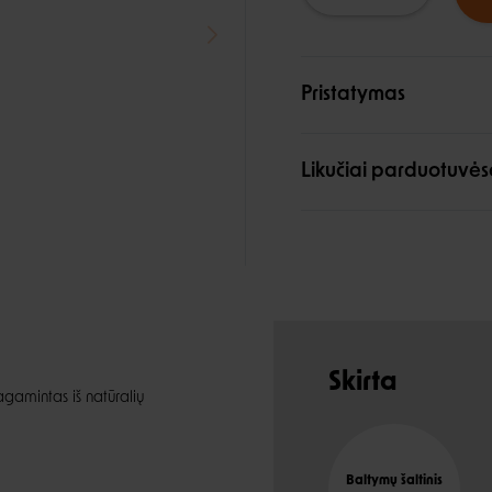
Pristatymas
Likučiai parduotuvės
Skirta
gamintas iš natūralių
Baltymų šaltinis