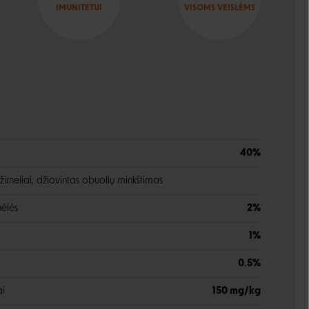
IMUNITETUI
VISOMS VEISLĖMS
40%
, žirneliai, džiovintas obuolių minkštimas
nėlės
2%
1%
0.5%
i
150 mg/kg