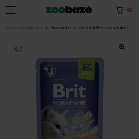
0
Konservai ir guliašai
Brit Premium Delicate Trout in Jelly konservai katėms