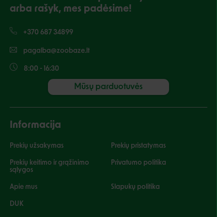
arba rašyk, mes padėsime!
+370 687 34899
pagalba@zoobaze.lt
8:00 - 16:30
Mūsų parduotuvės
Informacija
Prekių užsakymas
Prekių pristatymas
Prekių keitimo ir grąžinimo
Privatumo politika
sąlygos
Apie mus
Slapukų politika
DUK