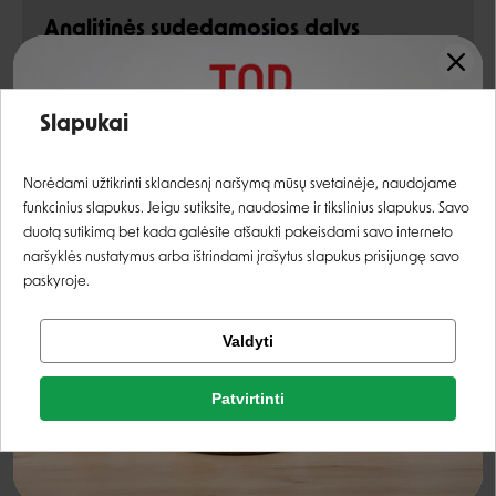
Analitinės sudedamosios dalys
žali baltymai
7,5%
Įvertinimas:
Slapukai
žali aliejai ir riebalai
4,5%
Prisijungti
žali pelenai
1,5%
Norėdami užtikrinti sklandesnį naršymą mūsų svetainėje, naudojame
funkcinius slapukus. Jeigu sutiksite, naudosime ir tikslinius slapukus. Savo
žalia ląsteliena
0,3%
Registruotis
duotą sutikimą bet kada galėsite atšaukti pakeisdami savo interneto
naršyklės nustatymus arba ištrindami įrašytus slapukus prisijungę savo
drėgmė
82%
paskyroje.
Priedai
Tikrinti užsakymą
Valdyti
Facebook
vitaminas D3 (E671)
250 IU
Patvirtinti
Rašyti atsiliepimą
vitaminas E (a-tokoferolis) (3a700)
100 mg
Google
Rašyti atsiliepimą
cinkas (3b606)
10 mg