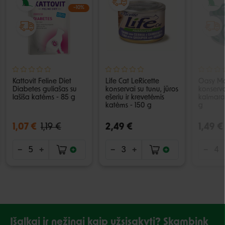
−10%
Kattovit Feline Diet
Life Cat LeRicette
Oasy Mo
Diabetes guliašas su
konservai su tunu, jūros
konserva
lašiša katėms - 85 g
ešeriu ir krevetėmis
kalmarai
katėms - 150 g
g
1,07 €
1,19 €
2,49 €
1,49 €
Išalkai ir nežinai kaip užsisakyti? Skambink