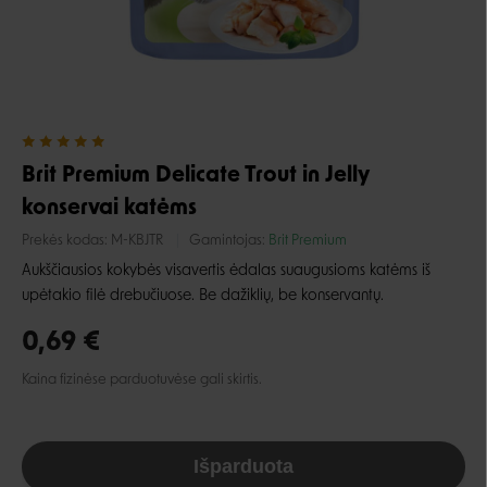
Brit Premium Delicate Trout in Jelly
konservai katėms
Prekės kodas:
M-KBJTR
Gamintojas:
Brit Premium
Aukščiausios kokybės visavertis ėdalas suaugusioms katėms
iš
upėtakio filė drebučiuose.
Be dažiklių, be konservantų.
0,69 €
Kaina fizinėse parduotuvėse gali skirtis.
Išparduota