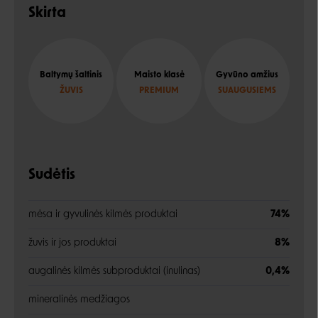
Skirta
Baltymų šaltinis
Maisto klasė
Gyvūno amžius
ŽUVIS
PREMIUM
SUAUGUSIEMS
Sudėtis
mėsa ir gyvulinės kilmės produktai
74%
žuvis ir jos produktai
8%
augalinės kilmės subproduktai (inulinas)
0,4%
mineralinės medžiagos