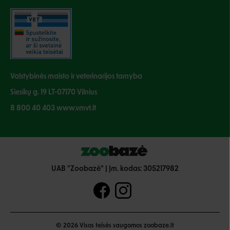
Valstybinės maisto ir veterinarijos tarnyba
Siesikų g. 19 LT-07170 Vilnius
8 800 40 403 www.vmvt.lt
UAB "Zoobazė" | Įm. kodas: 305217982
© 2026 Visos teisės saugomos zoobaze.lt