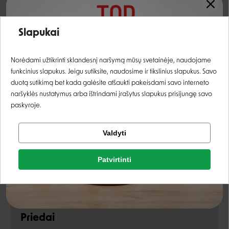
ksilo-oligosacharidai (XOS)
0,1%
Įvertinimas:
Slapukai
yucca schidigera
0,1%
Prisijungti
spirulina
Norėdami užtikrinti sklandesnį naršymą mūsų svetainėje, naudojame
funkcinius slapukus. Jeigu sutiksite, naudosime ir tikslinius slapukus. Savo
Analitinės sudedamosios dalys
Registruotis
duotą sutikimą bet kada galėsite atšaukti pakeisdami savo interneto
naršyklės nustatymus arba ištrindami įrašytus slapukus prisijungę savo
paskyroje.
žali baltymai
10,5%
Tikrinti užsakymą
žalia ląsteliena
1,25%
Valdyti
Facebook
žali riebalai
5%
Patvirtinti
Rašyti atsiliepimą
žali pelenai
2,3%
Google
Rašyti atsiliepimą
drėgmė
79%
Priedai
Negalite prisijungti prie paskyros?