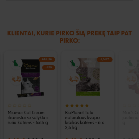
KLIENTAI, KURIE PIRKO ŠIĄ PREKĘ TAIP PAT
PIRKO:
AKCIJA
-1,50 €
−10%
Miamor Cat Cream
BioPlanet Tofu
Mac's Ca
skanėstai su salyklu ir
natūralaus kvapo
jautien
sūriu katėms - 6x15 g
kraikas katėms - 6 x
g
2,5 kg