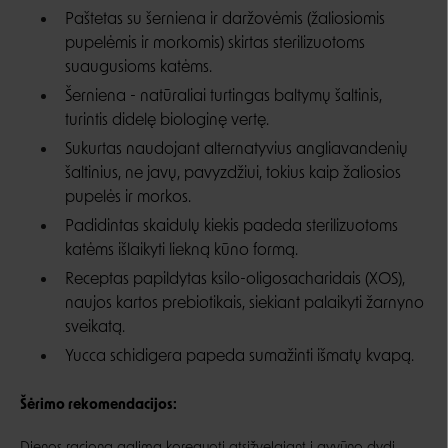
Paštetas su šerniena ir daržovėmis (žaliosiomis
pupelėmis ir morkomis) skirtas sterilizuotoms
suaugusioms katėms.
Šerniena - natūraliai turtingas baltymų šaltinis,
turintis didelę biologinę vertę.
Sukurtas naudojant alternatyvius angliavandenių
šaltinius, ne javų, pavyzdžiui, tokius kaip žaliosios
pupelės ir morkos.
Padidintas skaidulų kiekis padeda sterilizuotoms
katėms išlaikyti liekną kūno formą.
Receptas papildytas ksilo-oligosacharidais (XOS),
naujos kartos prebiotikais, siekiant palaikyti žarnyno
sveikatą.
Yucca schidigera papeda sumažinti išmatų kvapą.
Šėrimo rekomendacijos: