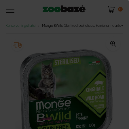
0
Konservai ir guliašai
Monge BWild Sterilised paštetas su šerniena ir daržovėmis