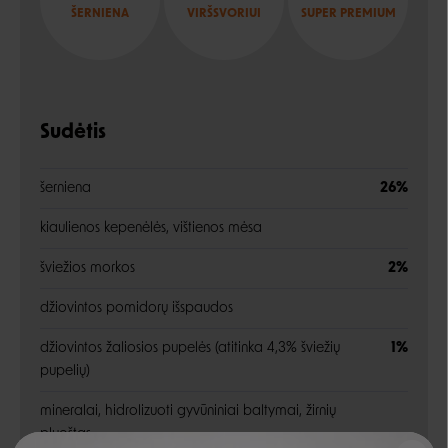
ŠERNIENA
VIRŠSVORIUI
SUPER PREMIUM
Sudėtis
šerniena
26%
kiaulienos kepenėlės, vištienos mėsa
šviežios morkos
2%
džiovintos pomidorų išspaudos
džiovintos žaliosios pupelės (atitinka 4,3% šviežių
1%
pupelių)
mineralai, hidrolizuoti gyvūniniai baltymai, žirnių
pluoštas