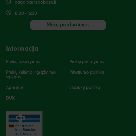
pagalba@zoobaze.lt
8:00 - 16:30
Mūsų parduotuvės
Informacija
Prekių užsakymas
Prekių pristatymas
Prekių keitimo ir grąžinimo
Privatumo politika
sąlygos
Apie mus
Slapukų politika
DUK