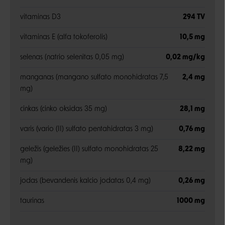
vitaminas D3
294 TV
vitaminas E (alfa tokoferolis)
10,5 mg
selenas (natrio selenitas 0,05 mg)
0,02 mg/kg
manganas (mangano sulfato monohidratas 7,5
2,4 mg
mg)
cinkas (cinko oksidas 35 mg)
28,1 mg
varis (vario (II) sulfato pentahidratas 3 mg)
0,76 mg
geležis (geležies (II) sulfato monohidratas 25
8,22 mg
mg)
jodas (bevandenis kalcio jodatas 0,4 mg)
0,26 mg
taurinas
1000 mg