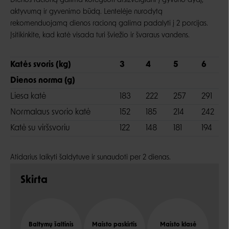
Dienos racioną galima koreguoti atsižvelgiant į gyvūno dydį,
aktyvumą ir gyvenimo būdą. Lentelėje nurodytą
rekomenduojamą dienos racioną galima padalyti į 2 porcijas.
Įsitikinkite, kad katė visada turi šviežio ir švaraus vandens.
Katės svoris (kg)
3
4
5
6
Dienos norma (g)
Liesa katė
183
222
257
291
Normalaus svorio katė
152
185
214
242
Katė su viršsvoriu
122
148
181
194
Atidarius laikyti šaldytuve ir sunaudoti per 2 dienas.
Skirta
Baltymų šaltinis
Maisto paskirtis
Maisto klasė