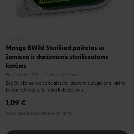
Monge BWild Sterilised paštetas su
šerniena ir daržovėmis sterilizuotoms
katėms
Prekės kodas:
1290
Gamintojas:
Monge
Begrūdis konservuotas ėdalas sterilizuotoms suaugusioms katėms.
Keptas paštetas su šerniena ir daržovėmis.
1,09 €
Kaina fizinėse parduotuvėse gali skirtis.