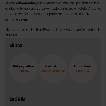
Šėrimo rekomendacijos:
paruoštas naudojimui, pašaras turi būti
kambario temperatūros. Laikyti vėsioje ir sausoje vietoje. Atidarius
laikyti šaldytuve. Rekomenduojama dienos norma nurodyta
šėrimo lentelėje.
Dienos norma gali kisti atsižvelgiant į šuns veislę, amžių, metų laikų
faktorius.
Skirta
Baltymų šaltinis
Veislės dydis
Maisto klasė
ĖRIENA
VISOMS VEISLĖMS
PREMIUM
Sudėtis