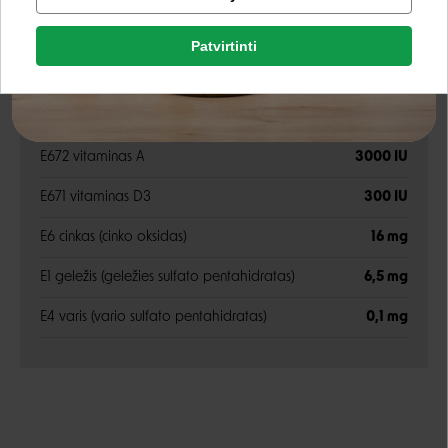
Facebook
žali pelenai
6,3%
Patvirtinti
ląsteliena
0,5%
Rašyti atsiliepimą
Google
Priedai
Rašyti atsiliepimą
E672 vitaminas A
3000 IU
Negalite prisijungti prie paskyros?
E671 vitaminas D3
300 IU
E6 cinkas (cinko oksidas)
16 mg
E1 geležis (geležies sulfato pentahidratas)
6,5 mg
E4 varis (vario sulfato pentahidratas)
0,1 mg