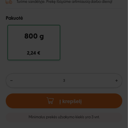
Turime sandėlyje. Prekę išsiųsime artimiausią darbo dieną!
Pakuotė
800 g
2,24 €
Į krepšelį
Minimalus prekės užsakymo kiekis yra 3 vnt.