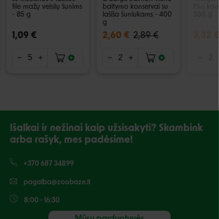
file mažų veislių šunims
baltymo konservai su
Plus kon
- 85 g
lašiša šuniukams - 400
300 g
g
1,09 €
2,60 €
2,89 €
3,32 
Išalkai ir nežinai kaip užsisakyti? Skambink
arba rašyk, mes padėsime!
+370 687 34899
pagalba@zoobaze.lt
8:00 - 16:30
Mūsų parduotuvės