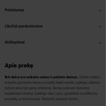
Pristatymas
Likučiai parduotuvėse
Atsiliepimai
Apie prekę
Brit dešra yra unikalus mėsos ir pašteto derinys.
Didelis aukštos
kokybės gyvūninės kilmės produktų kiekis esantis sudėtyje užtikrina
tobulą skonį bei gerą virškinimą. Skonių įvairovė visavertei
kasdieninei mitybai. Sudėtyje nėra sojos, genetiškai modifikuotų
produktų ar konservantų. Visavertis pašaras šunims.