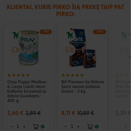
KLIENTAI, KURIE PIRKO ŠIĄ PREKĘ TAIP PAT
PIRKO:
−10%
−20%
Oasy Puppy Medium
Brit Premium by Nature
Brit Car
& Large Lamb vieno
Sport sausas pašaras
Beef vi
baltymo konservai su
šunims - 3 kg
konserv
ėriena šuniukams -
šunims -
400 g
2,60 €
2,89 €
8,71 €
10,89 €
2,29 