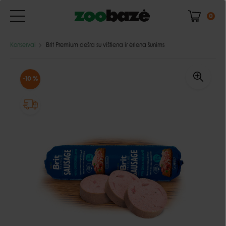
0
Konservai
Brit Premium dešra su vištiena ir ėriena šunims
-10 %