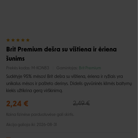
Brit Premium dešra su vištiena ir ėriena
šunims
Prekės kodas:
M-KONB3
Gamintojas:
Brit Premium
Sudėtyje 95% mėsos! Brit dešra su vištiena, ėriena ir ryžiais yra
unikalus mėsos ir pašteto derinys. Didelis gyvūninės kilmės baltymų
kiekis užtikrina gerą virškinimą.
2,24 €
2,49 €
Kaina fizinėse parduotuvėse gali skirtis.
Akcija galioja iki: 2026-08-31