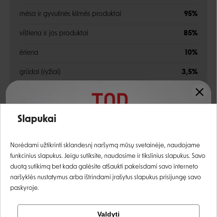
mėsa ir gyvulinės kilmės produktai
95%
vištiena ir jos produktai
85%
ėriena
10%
grūdai (ryžiai)
3,5%
sultinys
1%
Įvertinimas:
kolagenas
0,5%
Slapukai
Analitinės sudedamosios dalys
Prisijungti
Norėdami užtikrinti sklandesnį naršymą mūsų svetainėje, naudojame
funkcinius slapukus. Jeigu sutiksite, naudosime ir tikslinius slapukus. Savo
drėgmė
68%
Registruotis
duotą sutikimą bet kada galėsite atšaukti pakeisdami savo interneto
naršyklės nustatymus arba ištrindami įrašytus slapukus prisijungę savo
žali baltymai
13%
paskyroje.
žali riebalai
9%
Tikrinti užsakymą
Valdyti