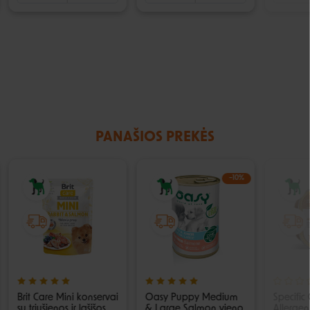
PANAŠIOS PREKĖS
−10%
Brit Care Mini konservai
Oasy Puppy Medium
Specifi
su triušienos ir lašišos
& Large Salmon vieno
Allerge