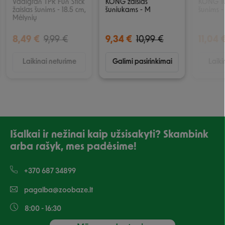
Vadigran TPR Fun Stick
KONG žaislas
KONG Tu
žaislas šunims - 18.5 cm,
šuniukams - M
šunims -
Mėlynių
8,49 €
9,99 €
9,34 €
10,99 €
11,04 
Laikinai neturime
Galimi pasirinkimai
Laiki
Išalkai ir nežinai kaip užsisakyti? Skambink
arba rašyk, mes padėsime!
+370 687 34899
pagalba@zoobaze.lt
8:00 - 16:30