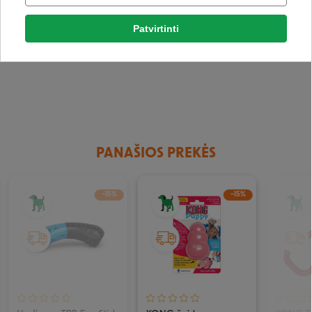
Facebook
Galimi pasirinkimai
Patvirtinti
Rašyti atsiliepimą
Google
Rašyti atsiliepimą
Negalite prisijungti prie paskyros?
PANAŠIOS PREKĖS
−15%
−15%
IŠPARDUOTA