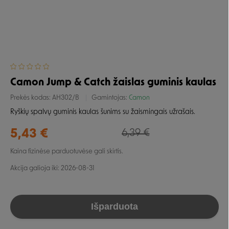
Camon Jump & Catch žaislas guminis kaulas
Prekės kodas:
AH302/B
Gamintojas:
Camon
Ryškių spalvų guminis kaulas šunims su žaismingais užrašais.
5,43 €
6,39 €
Kaina fizinėse parduotuvėse gali skirtis.
Akcija galioja iki: 2026-08-31
Išparduota