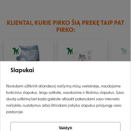
KLIENTAI, KURIE PIRKO ŠIĄ PREKĘ TAIP PAT
PIRKO:
Įvertinimas:
Slapukai
Prisijungti
Norėdami užtikrinti sklandesnį naršymą mūsų svetainėje, naudojame
funkcinius slapukus. Jeigu sutiksite, naudosime ir tikslinius slapukus. Savo
Registruotis
Taste of the Wild
Brit Jerky Beef Real
Brit Jer
duotą sutikimą bet kada galėsite atšaukti pakeisdami savo interneto
Pacific Stream sausas
Fillets skanėstas šunims
Coins sk
naršyklės nustatymus arba ištrindami įrašytus slapukus prisijungę savo
pašaras šunims - 2 kg
- 80 g
- 80 g
paskyroje.
14,89 €
2,69 €
2,69 
Tikrinti užsakymą
Valdyti