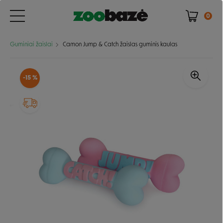
0
Guminiai žaislai
Camon Jump & Catch žaislas guminis kaulas
-15 %