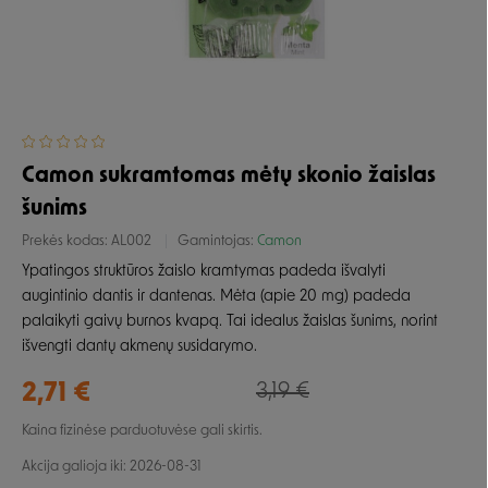
Camon sukramtomas mėtų skonio žaislas
šunims
Prekės kodas:
AL002
Gamintojas:
Camon
Ypatingos struktūros žaislo kramtymas padeda išvalyti
augintinio dantis ir dantenas. Mėta (apie 20 mg) padeda
palaikyti gaivų burnos kvapą. Tai idealus žaislas šunims, norint
išvengti dantų akmenų susidarymo.
2,71 €
3,19 €
Kaina fizinėse parduotuvėse gali skirtis.
Akcija galioja iki: 2026-08-31