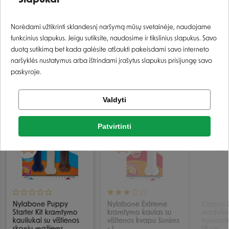
Slapukai
Saugus prarijus
Prisijungti
Norėdami užtikrinti sklandesnį naršymą mūsų svetainėje, naudojame
funkcinius slapukus. Jeigu sutiksite, naudosime ir tikslinius slapukus. Savo
Registruotis
duotą sutikimą bet kada galėsite atšaukti pakeisdami savo interneto
naršyklės nustatymus arba ištrindami įrašytus slapukus prisijungę savo
paskyroje.
PANAŠIOS PREKĖS
Tikrinti užsakymą
Valdyti
Facebook
−15%
−15%
Patvirtinti
Rašyti atsiliepimą
IŠPARDUOTA
Google
Rašyti atsiliepimą
Negalite prisijungti prie paskyros?
Nylabone Puppy
Nylabone Extreme
Camon ž
Starter Kit kramtymo
kramtymo kaulas su
medvilni
kauliukai su vištienos
vištienos kvapu šunims
kamuoliu