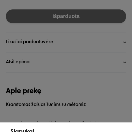
Išparduota
Likučiai parduotuvėse
Atsiliepimai
Apie prekę
Kramtomas žaislas šunims su mėtomis:
Skatina dantų higieną ir kontroliuoja blogą burnos
Įvertinimas:
kvapą