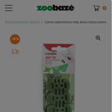
0
Žaislai kramtymui, tąsymui
Camon sukramtomas mėtų skonio žaislas šunims
-15 %