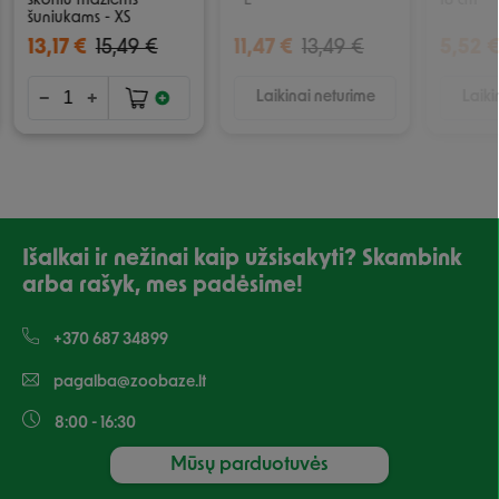
skoniu mažiems
- L
18 cm
šuniukams - XS
13,17 €
15,49 €
11,47 €
13,49 €
5,52 
Laikinai neturime
Laiki
Išalkai ir nežinai kaip užsisakyti? Skambink
arba rašyk, mes padėsime!
+370 687 34899
pagalba@zoobaze.lt
8:00 - 16:30
Mūsų parduotuvės