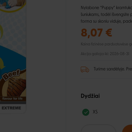
lio priežiūra
Automobiliui
Petnešos
ai ir aksesuarai
Nylabone “Puppy” kramtukai 
, dantų ir pėdų priežiūra
Pavadėliai
šuniukams, todėl išvengsite 
ukės ir lietpalčiai
tinės priemonės
forma su skoniu viduje, pad
 ir džemperiai
8,07 €
i
Kaina fizinėse parduotuvėse gali
Akcija galioja iki: 2026-08-31
Turime sandėlyje. Pre
Dydžiai
XS