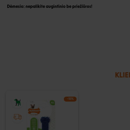
Dėmesio: nepalikite augintinio be priežiūros!
KLIE
−15%