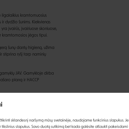
ilgalaikius kramtomuosius
 ir dydžio šunims. Kiekvienas
yra įvairūs, įvairiuose skoniuose,
ir kramtomosios jėgos tipui.
a gerą šunų dantų higieną, užima
 stiprina ryšį tarp naminių
 gamyklų JAV. Gamykloje dirba
 pašaro planą ir HACCP
Įvertinimas:
Unikalūs gamybos būdai
i
i ilgalaikį susidomėjimą
Prisijungti
tačiau Nylabone kramtukai yra
ikrinti sklandesnį naršymą mūsų svetainėje, naudojame funkcinius slapukus. Jeig
ceso metu medžiaga sukietėja,
 tikslinius slapukus. Savo duotą sutikimą bet kada galėsite atšaukti pakeisdami