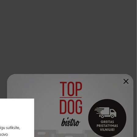
u sutiksite,
 savo