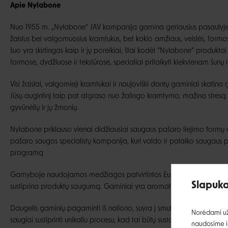
Apie
Nylabone
Nuo 1955 m. „Nylabone“ JAV kompanija gamina geriausius pasaulyje 
žaislus bei valgomuosius kramtukus, bet kokio amžiaus, veislės, formos
šuo yra skirtingas kaip ir jų poreikiai, štai kodėl “Nylabone” produktai 
formose, dydžiuose ir tekstūrose, specialiai pritaikyti kiekvienam šunų 
Visi žaislai, valgomieji kramtukai ir naujoviški dantų gaminiai skatin
Jūsų augintinį taip pat atgraso nuo žalingo kramtymo, mažina stresą ir
gyvūnėlių ir jų žmonių.
Nylabone priklauso vienai didžiausiai saugaus pašaro liejimo formų
pašaro saugos specialistų kompanija, kuri valdo ir palaiko saugaus
programą
Gamyboje naudojamos medžiagos patvirtintos Europos Sąjungoje. 
Slapuka
sustiprina produktų saugumą. Gaminiai yra aromatizuoti, kad užtikrint
Daugelis gaminių pagaminti iš nailono, suyra į smulkius gabalėlius, 
Norėdami užt
saugiai sustiprinti unikaliu procesu, kad tai būtų sustabdyta, šio pro
naudosime ir