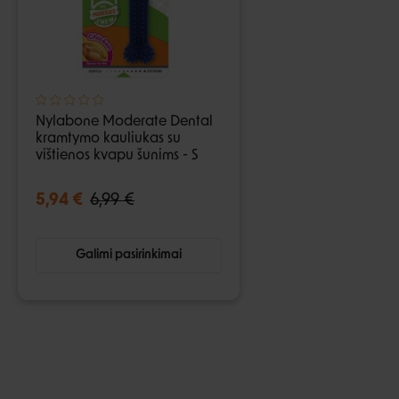
Nylabone Moderate Dental
kramtymo kauliukas su
vištienos kvapu šunims - S
5,94 €
6,99 €
Galimi pasirinkimai