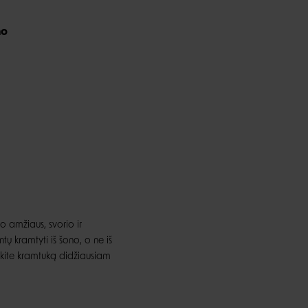
mo
o amžiaus, svorio ir
ų kramtyti iš šono, o ne iš
inkite kramtuką didžiausiam