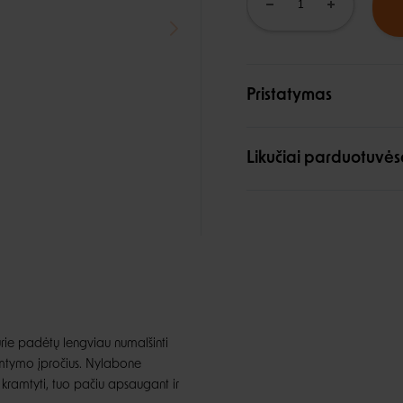
Pristatymas
Likučiai parduotuvės
urie padėtų lengviau numalšinti
amtymo įpročius. Nylabone
 kramtyti, tuo pačiu apsaugant ir