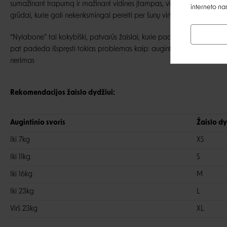
sumažinant trapumą ir mažinant vidines įtampas, vienintelis nusidėvėj
interneto na
grūdai, kurie gali nekenksmingai pereiti per šunų virškinamąją sistemą
“Nylabone” tai kokybiški, patvarūs žaislai, kurie padeda išvengti daik
pat padeda išspręsti tokias problemas kaip: augintinio stresas, išsisk
nerimas
Rekomendacijos žaislo dydžiui:
Augintinio svoris
Žaislo dy
Iki 7kg
XS
Iki 11kg
S
Iki 16kg
M
Iki 23kg
L
Virš 23kg
XL