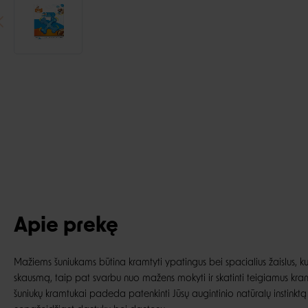
Apie prekę
Mažiems šuniukams būtina kramtyti ypatingus bei spacialius žaislus, k
skausmą, taip pat svarbu nuo mažens mokyti ir skatinti teigiamus kr
šuniukų kramtukai padeda patenkinti Jūsų augintinio natūralų instinktą