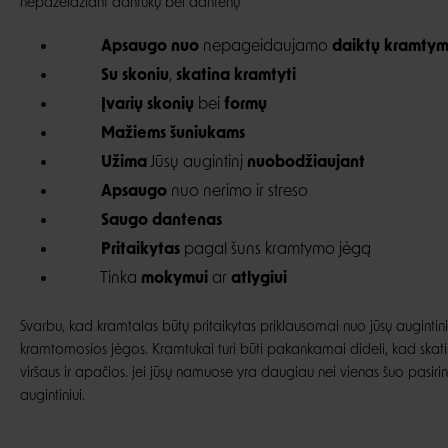
nepažeidžiant dantukų bei dantenų
Apsaugo
nuo
nepageidaujamo
daikt
ų kramty
Su skoniu
,
skatina kramtyti
Įvarių skonių
bei
formų
Mažiems šuniukams
Užima
Jūsų augintinį
nuobodžiaujant
Apsaugo
nuo nerimo ir streso
Saugo dantenas
Pritaikytas
pagal šuns kramtymo jėgą
Tinka
mokymui
ar
atlygiui
Svarbu, kad kramtalas būtų pritaikytas priklausomai nuo jūsų augintini
kramtomosios jėgos. Kramtukai turi būti pakankamai dideli, kad skatint
viršaus ir apačios. jei jūsų namuose yra daugiau nei vienas šuo pasir
augintiniui.