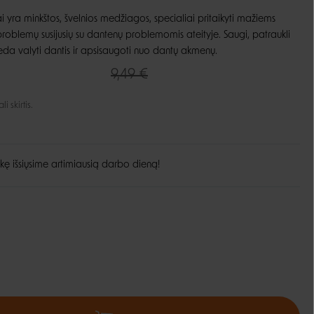
yra minkštos, švelnios medžiagos, specialiai pritaikyti mažiems
Guoliai ir patiesimai
Dubenėliai ir maitinimas
problemų susijusių su dantenų problemomis ateityje. Saugi, patraukli
Narvai
eda valyti dantis ir apsisaugoti nuo dantų akmenų.
Dubenėliai
Durų landos
Automatinės girdyklos ir šėryklos
9,49 €
Maisto talpyklos
 skirtis.
kę išsiųsime artimiausią darbo dieną!