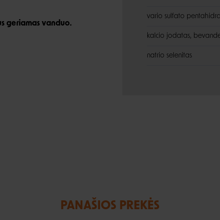
vario sulfato pentahidr
arus geriamas vanduo.
kalcio jodatas, bevande
natrio selenitas
PANAŠIOS PREKĖS