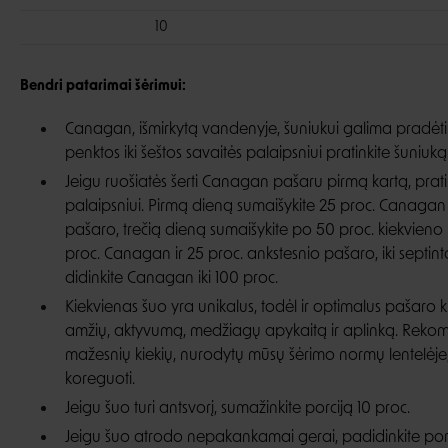
10
Bendri patarimai šėrimui:
Canagan, išmirkytą vandenyje, šuniukui galima pradėti 
penktos iki šeštos savaitės palaipsniui pratinkite šuniuk
Jeigu ruošiatės šerti Canagan pašaru pirmą kartą, prati
palaipsniui. Pirmą dieną sumaišykite 25 proc. Canagan 
pašaro, trečią dieną sumaišykite po 50 proc. kiekvieno
proc. Canagan ir 25 proc. ankstesnio pašaro, iki septint
didinkite Canagan iki 100 proc.
Kiekvienas šuo yra unikalus, todėl ir optimalus pašaro kiek
amžių, aktyvumą, medžiagų apykaitą ir aplinką. Rek
mažesnių kiekių, nurodytų mūsų šėrimo normų lentelėje, i
koreguoti.
Jeigu šuo turi antsvorį, sumažinkite porciją 10 proc.
Jeigu šuo atrodo nepakankamai gerai, padidinkite porc