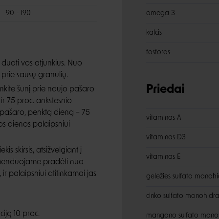
90 - 190
omega 3
kalcis
fosforas
duoti vos atjunkius. Nuo
ą prie sausų granulių.
Priedai
nkite šunį prie naujo pašaro
ir 75 proc. ankstesnio
 pašaro, penktą dieną – 75
vitaminas A
os dienos palaipsniui
vitaminas D3
is skirsis, atsižvelgiant į
vitaminas E
omenduojame pradėti nuo
r palaipsniui atitinkamai jas
geležies sulfato monohi
cinko sulfato monohidra
iją 10 proc.
mangano sulfato mono