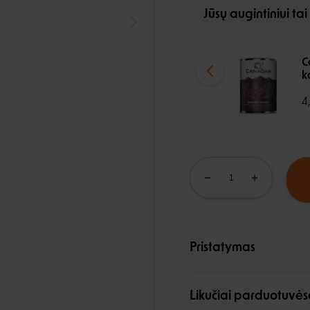
Jūsų augintiniui tai
C
k
4
Pristatymas
Likučiai parduotuvės