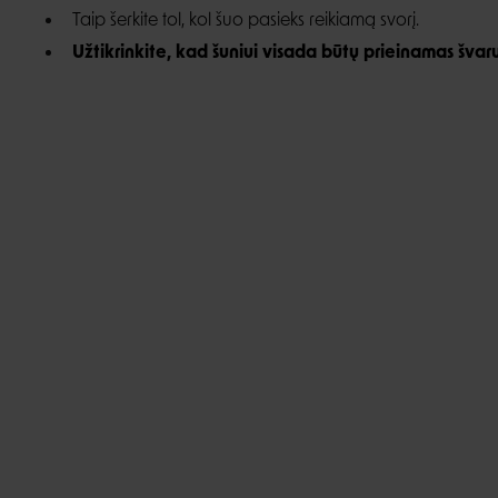
Taip šerkite tol, kol šuo pasieks reikiamą svorį.
Užtikrinkite, kad šuniui visada būtų prieinamas šv