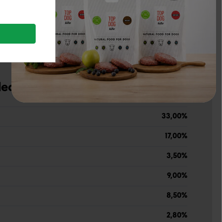
700 mg/kg
medetkos, spanguolės, anyžių sėklos, vaistinės ožragės
udedamosios dalys
33,00%
17,00%
3,50%
9,00%
8,50%
2,80%