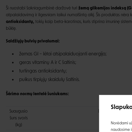
Ši nuostabi šakniagumbinė daržovė turi
žemą glikemijos indeksą (G
atpalaidavimą ir ilgesniam laikui numalšintą alkį. Šis produktas nėra 
antioksidantų,
tokių kaip beta-karotinas, kuris stiprina imuninę siste
būklę.
Saldžiųjų bulvių privalumai:
žemas Gl – lėtai atsipalaiduojanti energija;
geras vitaminų A ir C šaltinis;
turtingas antioksidantų;
puikus tirpiųjų skaidulų šaltinis.
Šėrimo normų lentelė šuniukams:
Slapuka
Suaugusio
Dienos norma (g)
šuns svoris
Norėdami užt
(kg)
naudosime ir