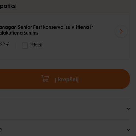
 patiks!
anagan Senior Fest konservai su vištiena ir
alakutiena šunims
,22 €
Pridėti
Į krepšelį
e