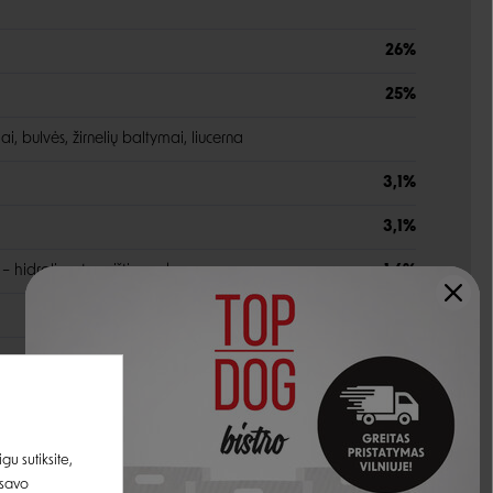
26%
25%
iai, bulvės, žirnelių baltymai, liucerna
3,1%
3,1%
is – hidrolizuotos vištienos kepenys
1,6%
1,2%
1000 mg/kg
1000 mg/kg
u sutiksite,
 savo
i, smiltyninio gysločio sėklos, jūros dumbliai, frukto-