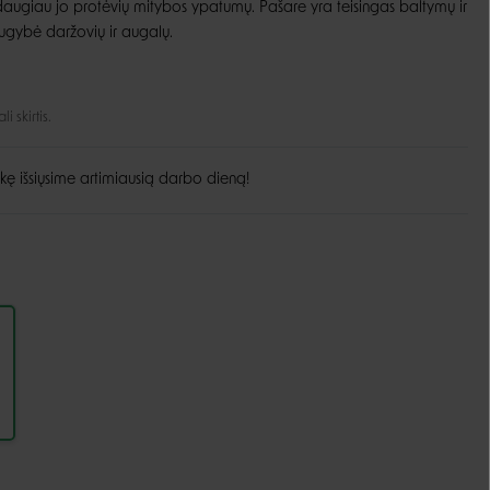
daugiau jo protėvių mitybos ypatumų. Pašare yra teisingas baltymų ir
ugybė daržovių ir augalų.
Guoliai ir patiesimai
Dubenėliai ir maitinimas
Narvai
Dubenėliai
Durų landos
Automatinės girdyklos ir šėryklos
 skirtis.
Maisto talpyklos
kę išsiųsime artimiausią darbo dieną!