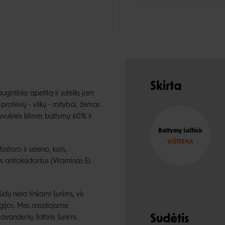
Skirta
gintinio apetitą ir suteiks jam
protėvių - vilkų - mitybai, žemas
yvulinės kilmės baltymų 60% ir
Baltymų šaltinis
VIŠTIENA
sforo ir seleno, kuris,
s antioksidantus (Vitaminas E).
dų nėra tinkami šunims, vis
ergijos. Mes naudojame
Sudėtis
iavandenių šaltinis šunims.