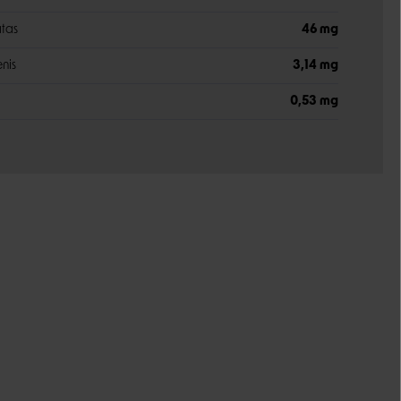
atas
46 mg
nis
3,14 mg
0,53 mg