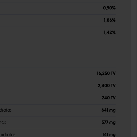
0,90%
1,86%
1,42%
16,250 TV
2,400 TV
240 TV
dratas
641 mg
tas
577 mg
hidratas
141 mg