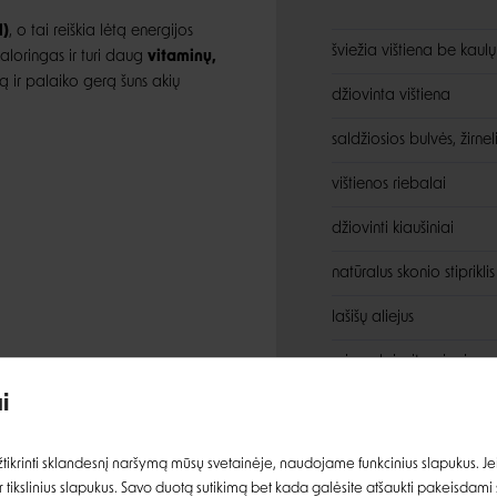
l)
, o tai reiškia lėtą energijos
šviežia vištiena be kaulų
kaloringas ir turi daug
vitaminų,
mą ir palaiko gerą šuns akių
džiovinta vištiena
saldžiosios bulvės, žirnel
vištienos riebalai
džiovinti kiaušiniai
natūralus skonio stiprikl
lašišų aliejus
Įvertinimas:
mineralai, vitaminai
i
gliukozaminas
Prisijungti
MSM
ikrinti sklandesnį naršymą mūsų svetainėje, naudojame funkcinius slapukus. Jeig
 tikslinius slapukus. Savo duotą sutikimą bet kada galėsite atšaukti pakeisdami
obuoliai, morkos, špinata