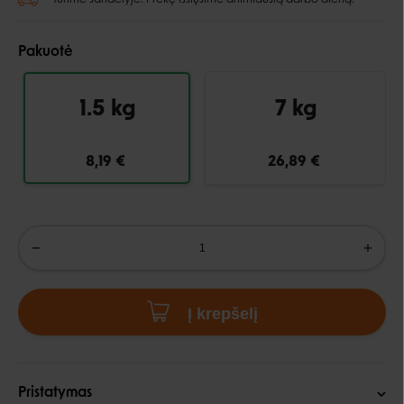
Pakuotė
1.5 kg
7 kg
8,19 €
26,89 €
Į krepšelį
Pristatymas