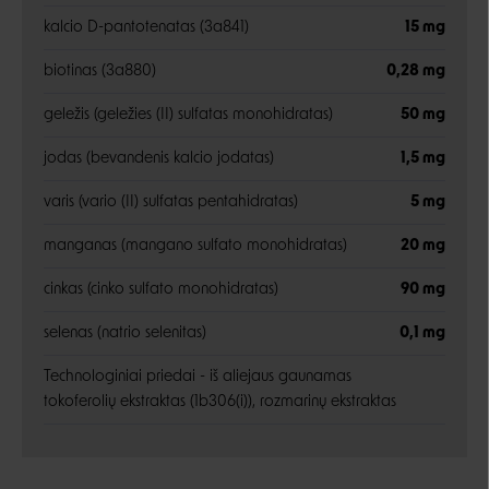
kalcio D-pantotenatas (3a841)
15 mg
biotinas (3a880)
0,28 mg
geležis (geležies (II) sulfatas monohidratas)
50 mg
jodas (bevandenis kalcio jodatas)
1,5 mg
varis (vario (II) sulfatas pentahidratas)
5 mg
manganas (mangano sulfato monohidratas)
20 mg
cinkas (cinko sulfato monohidratas)
90 mg
selenas (natrio selenitas)
0,1 mg
Technologiniai priedai - iš aliejaus gaunamas
tokoferolių ekstraktas (1b306(i)), rozmarinų ekstraktas