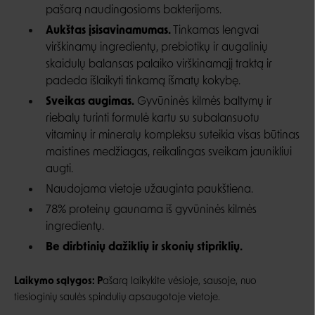
pašarą naudingosioms bakterijoms.
Aukštas įsisavinamumas.
Tinkamas lengvai
virškinamų ingredientų, prebiotikų ir augalinių
skaidulų balansas palaiko virškinamąjį traktą ir
padeda išlaikyti tinkamą išmatų kokybę.
Sveikas augimas.
Gyvūninės kilmės baltymų ir
riebalų turinti formulė kartu su subalansuotu
vitaminų ir mineralų kompleksu suteikia visas būtinas
maistines medžiagas, reikalingas sveikam jaunikliui
augti.
Naudojama vietoje užauginta paukštiena.
78% proteinų gaunama iš gyvūninės kilmės
ingredientų.
Be dirbtinių dažiklių ir skonių stipriklių.
Laikymo sąlygos: P
ašarą laikykite vėsioje, sausoje, nuo
tiesioginių saulės spindulių apsaugotoje vietoje.