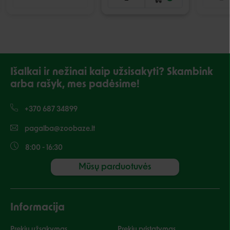
Išalkai ir nežinai kaip užsisakyti? Skambink
arba rašyk, mes padėsime!
+370 687 34899
pagalba@zoobaze.lt
8:00 - 16:30
Mūsų parduotuvės
Informacija
Prekių užsakymas
Prekių pristatymas