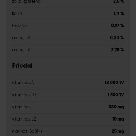
žalia ląsteliena
2,5 %
kalcis
1,4 %
fosforas
0,97 %
omega-3
0,33 %
omega-6
2,75 %
Priedai
vitaminas A
18 000 TV
vitaminas D3
1 500 TV
vitaminas E
530 mg
vitaminas B2
10 mg
niacinas (3a314)
25 mg