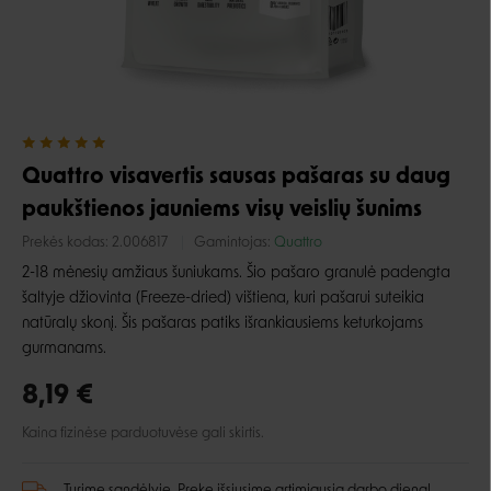
Quattro visavertis sausas pašaras su daug
paukštienos jauniems visų veislių šunims
Prekės kodas:
2.006817
Gamintojas:
Quattro
2-18 mėnesių amžiaus šuniukams. Šio pašaro granulė padengta
šaltyje džiovinta (Freeze-dried) vištiena, kuri pašarui suteikia
natūralų skonį. Šis pašaras patiks išrankiausiems keturkojams
gurmanams.
8,19 €
Kaina fizinėse parduotuvėse gali skirtis.
Turime sandėlyje. Prekę išsiųsime artimiausią darbo dieną!