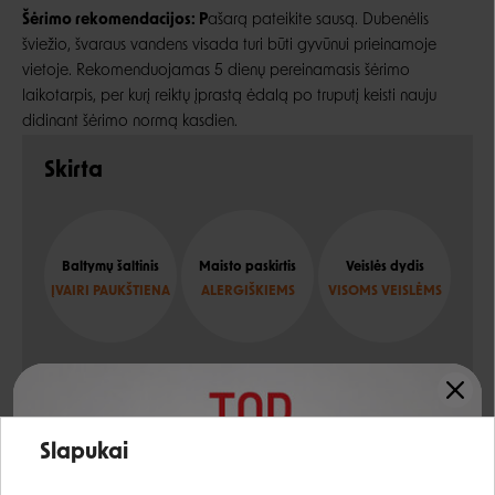
Šėrimo rekomendacijos: P
ašarą pateikite sausą. Dubenėlis
šviežio, švaraus vandens visada turi būti gyvūnui prieinamoje
vietoje. Rekomenduojamas 5 dienų pereinamasis šėrimo
laikotarpis, per kurį reiktų įprastą ėdalą po truputį keisti nauju
didinant šėrimo normą kasdien.
Skirta
Baltymų šaltinis
Maisto paskirtis
Veislės dydis
ĮVAIRI PAUKŠTIENA
ALERGIŠKIEMS
VISOMS VEISLĖMS
Sudėtis
Įvertinimas:
Slapukai
paukštienos miltai
32%