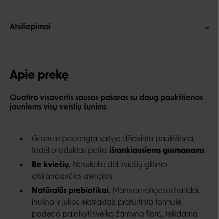
Atsiliepimai
Apie prekę
Quattro visavertis sausas pašaras su daug paukštienos
jauniems visų veislių šunims
Granulė padengta šaltyje džiovinta paukštiena,
todėl produktas patiks
išrankiausiems gurmanams
.
Be kviečių.
Nesukelia dėl kviečių glitimo
atsirandančios alergijos.
Natūralūs prebiotikai.
Mannan-oligosacharidai,
inulino ir jukos ekstraktais praturtinta formulė
padeda palaikyti sveiką žarnyno florą, teikdama