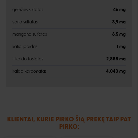
geležies sulfatas
46 mg
vario sulfatas
3,9 mg
mangano sulfatas
6,5 mg
kalio jodidas
1 mg
trikalcio fosfatas
2,888 mg
kalcio karbonatas
4,043 mg
KLIENTAI, KURIE PIRKO ŠIĄ PREKĘ TAIP PAT
PIRKO: