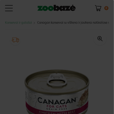
0
Konservai ir guliašai
Canagan konservai su vištiena ir jautiena natūraliose savo