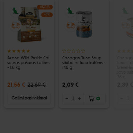
AKCIJA
−5%
Acana Wild Prairie Cat
Canagan Tuna Soup
Canagan
sausas pašaras katėms
sriuba su tunu katėms -
tunu ir 
- 1.8 kg
140 g
krevetėm
savo sul
75 g
21,56 €
22,69 €
2,09 €
2,39 
Galimi pasirinkimai