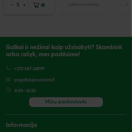
Laikinai neturime
Išalkai ir nežinai kaip užsisakyti? Skambink
arba rašyk, mes padėsime!
+370 687 34899
pagalba@zoobaze.lt
8:00 - 16:30
Mūsų parduotuvės
Informacija