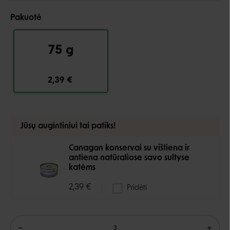
Pakuotė
75 g
2,39 €
Jūsų augintiniui tai patiks!
Canagan konservai su vištiena ir
antiena natūraliose savo sultyse
katėms
2,39 €
Pridėti