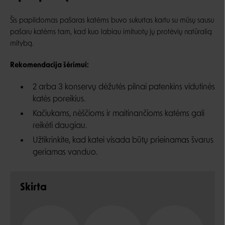
Šis papildomas pašaras katėms buvo sukurtas kartu su mūsų sausu
pašaru katėms tam, kad kuo labiau imituotų jų protėvių natūralią
mitybą.
Rekomendacija šėrimui:
2 arba 3 konservų dėžutės pilnai patenkins vidutinės
katės poreikius.
Kačiukams, nėščioms ir maitinančioms katėms gali
reikėti daugiau.
Užtikrinkite, kad katei visada būtų prieinamas švarus
geriamas vanduo.
Skirta