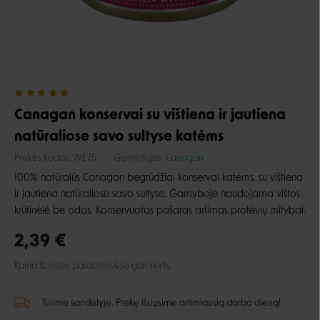
Canagan konservai su vištiena ir jautiena
natūraliose savo sultyse katėms
Prekės kodas:
WE75
Gamintojas:
Canagan
100% natūralūs Canagan begrūdžiai konservai katėms, su vištiena
ir jautiena natūraliose savo sultyse. Gamyboje naudojama vištos
krūtinėlė be odos. Konservuotas pašaras artimas protėvių mitybai.
2,39 €
Kaina fizinėse parduotuvėse gali skirtis.
Turime sandėlyje. Prekę išsiųsime artimiausią darbo dieną!