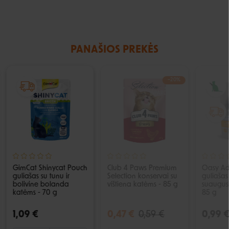
PANAŠIOS PREKĖS
−20%
IŠPARDUOTA
GimCat Shinycat Pouch
Club 4 Paws Premium
Oasy Ad
guliašas su tunu ir
Selection konservai su
guliašas
bolivine bolanda
vištiena katėms - 85 g
suaugus
katėms - 70 g
85 g
1,09 €
0,47 €
0,59 €
0,99 