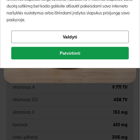
baltymai
19,5%
Registruotis
duotą sutikimą bet kada galėsite atšaukti pakeisdami savo interneto
naršyklės nustatymus arba ištrindami įrašytus slapukus prisijungę savo
riebalai
1,3%
paskyroje.
pelenai
1,5%
Tikrinti užsakymą
Valdyti
Facebook
drėgmė
77%
Patvirtinti
ląsteliena
0,04%
Rašyti atsiliepimą
Google
Priedai
Rašyti atsiliepimą
vitaminas A
9 771 TV
Negalite prisijungti prie paskyros?
vitaminas D3
458 TV
vitaminas E
153 mg
taurinas
610 mg
cinko sulfatas
305 mg