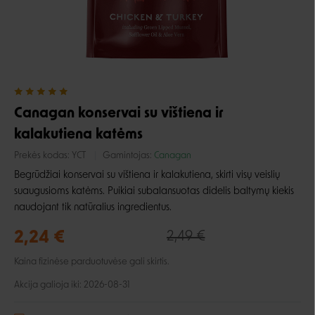
Canagan konservai su vištiena ir
kalakutiena katėms
Prekės kodas:
YCT
Gamintojas:
Canagan
Begrūdžiai konservai su vištiena ir kalakutiena, skirti visų veislių
suaugusioms katėms. Puikiai subalansuotas didelis baltymų kiekis
naudojant tik natūralius ingredientus.
2,24 €
2,49 €
Kaina fizinėse parduotuvėse gali skirtis.
Akcija galioja iki: 2026-08-31