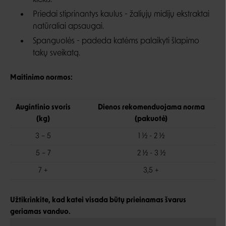
kiekis.
Priedai stiprinantys kaulus -
žaliųjų midijų ekstraktai
natūraliai apsaugai.
Spanguolės -
padeda katėms palaikyti šlapimo
takų sveikatą.
Maitinimo normos:
Augintinio svoris
Dienos rekomenduojama norma
(kg)
(pakuotė)
3 – 5
1 ½ - 2 ½
5 – 7
2 ½ - 3 ½
7 +
3,
5
+
Užtikrinkite, kad katei visada būtų prieinamas švarus
geriamas vanduo.