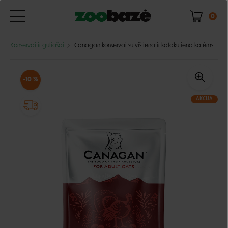
0
Konservai ir guliašai
Canagan konservai su vištiena ir kalakutiena katėms
-10 %
AKCIJA