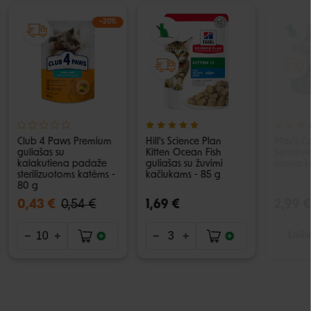
−20%
Club 4 Paws Premium
Hill's Science Plan
Mac's C
guliašas su
Kitten Ocean Fish
Sensitiv
kalakutiena padaže
guliašas su žuvimi
ėriena 
sterilizuotoms katėms -
kačiukams - 85 g
80 g
0,43 €
0,54 €
1,69 €
2,99 €
Laiki