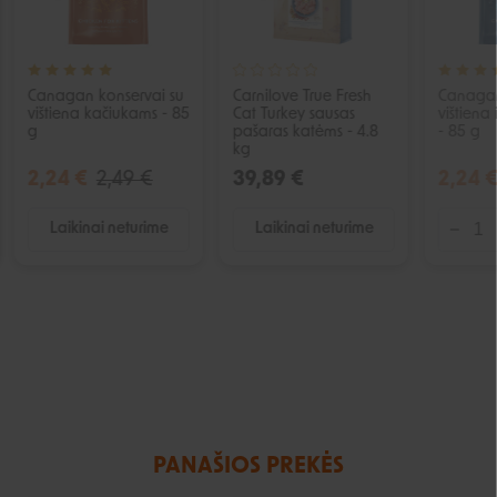
Canagan konservai su
Carnilove True Fresh
Canagan
vištiena kačiukams - 85
Cat Turkey sausas
vištiena 
g
pašaras katėms - 4.8
- 85 g
kg
2,24 €
2,49 €
39,89 €
2,24 
Laikinai neturime
Laikinai neturime
PANAŠIOS PREKĖS