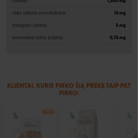
taurinas
1,500 mg
cinko sulfatas monohidratas
15 mg
mangano sulfatas
3 mg
bevandenis kalcio jodatas
0,75 mg
KLIENTAI, KURIE PIRKO ŠIĄ PREKĘ TAIP PAT
PIRKO:
−10%
IŠPARDUOTA
IŠPARDUOTA