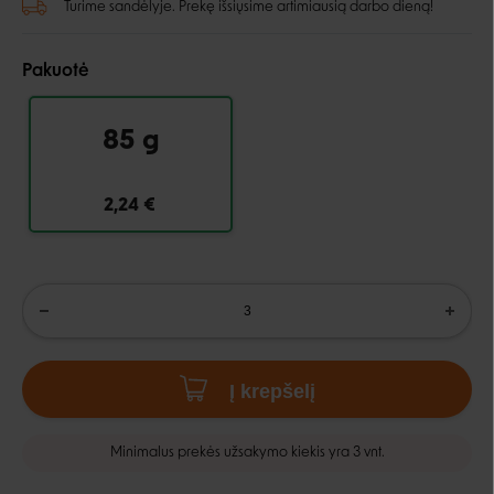
Turime sandėlyje. Prekę išsiųsime artimiausią darbo dieną!
Pakuotė
85 g
2,24 €
Į krepšelį
Minimalus prekės užsakymo kiekis yra 3 vnt.