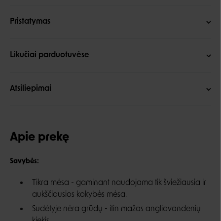
Pristatymas
Likučiai parduotuvėse
Atsiliepimai
Apie prekę
Savybės:
Tikra mėsa
- gaminant naudojama tik šviežiausia ir
aukščiausios kokybės mėsa.
Sudėtyje nėra grūdų -
itin mažas angliavandenių