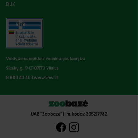
DUK
Valstybinės maisto ir veterinarijos tarnyba
Siesikų g. 19 LT-07170 Vilnius
8 800 40 403 www.vmvt.lt
UAB "Zoobazė" | Įm. kodas: 305217982