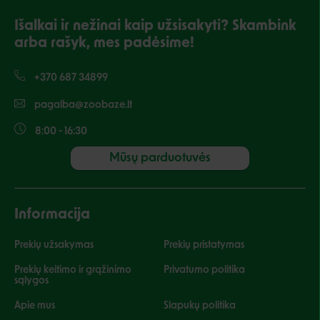
Išalkai ir nežinai kaip užsisakyti? Skambink
arba rašyk, mes padėsime!
+370 687 34899
pagalba@zoobaze.lt
8:00 - 16:30
Mūsų parduotuvės
Informacija
Prekių užsakymas
Prekių pristatymas
Prekių keitimo ir grąžinimo
Privatumo politika
sąlygos
Apie mus
Slapukų politika