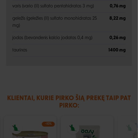
varis (vario (II) sulfato pentahidratas 3 mg)
0,76 mg
geležis (geležies (II) sulfato monohidratas 25
8,22 mg
mg)
jodas (bevandenis kalcio jodatas 0,4 mg)
0,26 mg
taurinas
1400 mg
KLIENTAI, KURIE PIRKO ŠIĄ PREKĘ TAIP PAT
PIRKO:
−10%