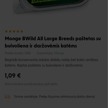
Monge BWild All Large Breeds paštetas su
buivoliena ir daržovėmis katėms
Prekės kodas:
1285
Gamintojas:
Monge
Begrūdis konservuotas ėdalas didelių veislių bet kokio amžiaus
katėms. Keptas paštetas su buivoliena ir daržovėmis.
1,09 €
Kaina fizinėse parduotuvėse gali skirtis.
Turime sandėlyje. Prekę išsiųsime artimiausią darbo dieną!