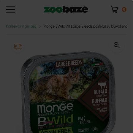
0
Konservai ir guliašai
Monge BWild All Large Breeds paštetas su buivoliena ir