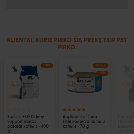
KLIENTAI, KURIE PIRKO ŠIĄ PREKĘ TAIP PAT
PIRKO:
−10%
AKCIJA
−10%
Specific FKD Kidney
Applaws Cat Tuna
Canaga
Support sausas
Fillet konservai su tunu
Herring
pašaras katėms - 400
katėms - 70 g
konservai
g
silke šu