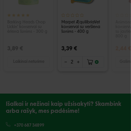
Barking Heads Chop
Marpet ÆquilibriaVet
Animon
Lickin' konservai su
konservai su veršiena
konserv
ėriena šunims - 300 g
šunims - 400 g
su jauti
800 g
3,89 €
3,39 €
2,44 
Laikinai neturime
Galimi
Išalkai ir nežinai kaip užsisakyti? Skambink
arba rašyk, mes padėsime!
+370 687 34899