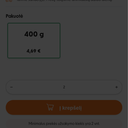
Pakuotė
400 g
4,69 €
Į krepšelį
Minimalus prekės užsakymo kiekis yra 2 vnt.