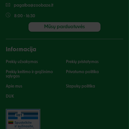
pagalba@zoobaze.lt
8:00 - 16:30
Mūsų parduotuvės
Informacija
Prekių užsakymas
Prekių pristatymas
Prekių keitimo ir grąžinimo
Privatumo politika
sąlygos
Apie mus
Slapukų politika
DUK