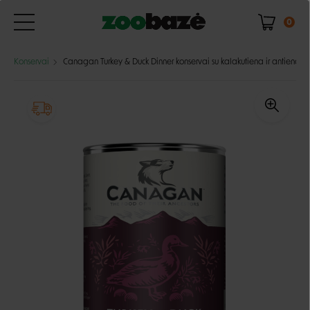
0
Konservai
Canagan Turkey & Duck Dinner konservai su kalakutiena ir antiena š