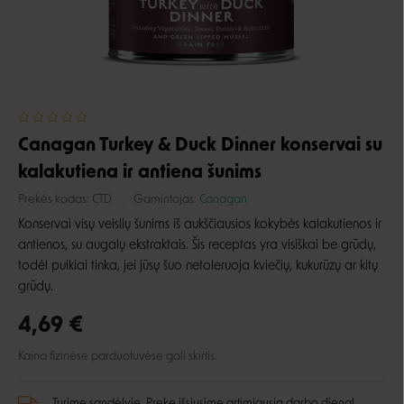
Canagan Turkey & Duck Dinner konservai su
kalakutiena ir antiena šunims
Prekės kodas:
CTD
Gamintojas:
Canagan
Konservai visų veislių šunims iš aukščiausios kokybės kalakutienos ir
antienos, su augalų ekstraktais. Šis receptas yra visiškai be grūdų,
todėl puikiai tinka, jei jūsų šuo netoleruoja kviečių, kukurūzų ar kitų
grūdų.
4,69 €
Kaina fizinėse parduotuvėse gali skirtis.
Turime sandėlyje. Prekę išsiųsime artimiausią darbo dieną!