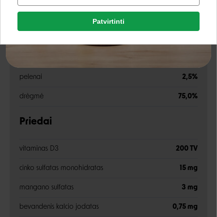
Facebook
baltymai
10,3%
Patvirtinti
Rašyti atsiliepimą
riebalai
5,9%
Google
Rašyti atsiliepimą
skaidulos
0,5%
pelenai
2,5%
Negalite prisijungti prie paskyros?
drėgmė
75,0%
Priedai
vitaminas D3
200 TV
cinko sulfatas monohidratas
15 mg
mangano sulfatas
3 mg
bevandenis kalcio jodatas
0,75 mg