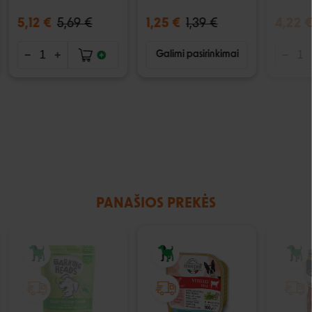
5,12 €
5,69 €
1,25 €
1,39 €
4,22 
Galimi pasirinkimai
PANAŠIOS PREKĖS
IŠPARDUOTA