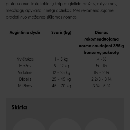
priklauso nuo tokių faktorių kaip augintinio amžius, aktyvumas,
medžiagų apykaita ir netgi aplinkos. Mes rekomenduojame
pradėti nuo mažesnės siūlomos normos.
Augintinio dydis
Svoris (kg)
Dienos
rekomenduojama
norma naudojant 395 g
konservų pakuotę
Nykštukas
1 – 5 kg
¼ - ½
Mažas
5 – 12 kg
½ - 1½
Vidutinis
12 – 25 kg
1½ – 2 ¾
Didelis
25 – 45 kg
2
2/3
- 3 ¾
Milžinas
45 – 70 kg
3 ¾ - 5 ¾
Skirta