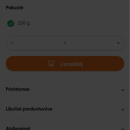
Pakuotė
230 g
Į krepšelį
Pristatymas
Likučiai parduotuvėse
Atsiliepimai