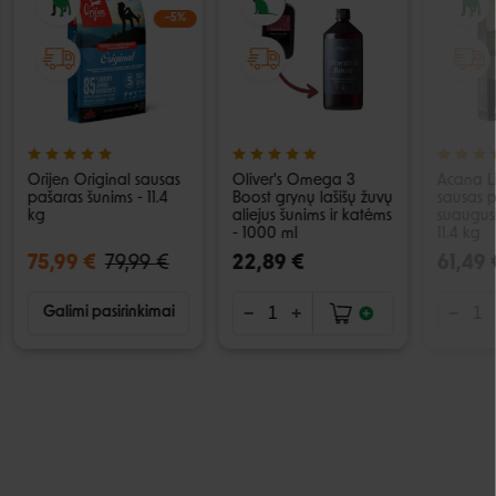
−5%
Orijen Original sausas
Oliver's Omega 3
Acana Li
pašaras šunims - 11.4
Boost grynų lašišų žuvų
sausas 
kg
aliejus šunims ir katėms
suaugus
- 1000 ml
11.4 kg
75,99 €
79,99 €
22,89 €
61,49 
Galimi pasirinkimai