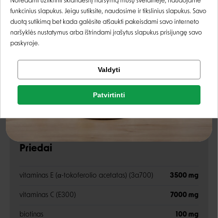
Norėdami užtikrinti sklandesnį naršymą mūsų svetainėje, naudojame
funkcinius slapukus. Jeigu sutiksite, naudosime ir tikslinius slapukus. Savo
Analitinės sudedamosios dalys
Registruotis
duotą sutikimą bet kada galėsite atšaukti pakeisdami savo interneto
naršyklės nustatymus arba ištrindami įrašytus slapukus prisijungę savo
paskyroje.
žali baltymai
20,5%
Tikrinti užsakymą
žali riebalai
2%
Valdyti
Facebook
žalia ląsteliena
7%
Patvirtinti
Rašyti atsiliepimą
žali pelenai
15%
Google
Rašyti atsiliepimą
magnis
0,35%
Priedai
Negalite prisijungti prie paskyros?
vitaminas E (α-tokoferolio acetatas) (3a700)
3500 mg
vitaminas C (E300)
7000 mg
biotinas
100 mg