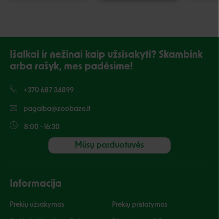
Išalkai ir nežinai kaip užsisakyti? Skambink
arba rašyk, mes padėsime!
+370 687 34899
pagalba@zoobaze.lt
8:00 - 16:30
Mūsų parduotuvės
Informacija
Prekių užsakymas
Prekių pristatymas