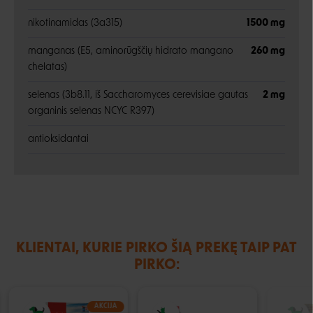
nikotinamidas (3a315)
1500 mg
manganas (E5, aminorūgščių hidrato mangano
260 mg
chelatas)
selenas (3b8.11, iš Saccharomyces cerevisiae gautas
2 mg
organinis selenas NCYC R397)
antioksidantai
KLIENTAI, KURIE PIRKO ŠIĄ PREKĘ TAIP PAT
PIRKO:
AKCIJA