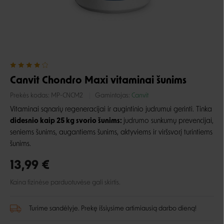
Canvit Chondro Maxi vitaminai šunims
Prekės kodas:
MP-CNCM2
Gamintojas:
Canvit
Vitaminai sąnarių regeneracijai ir augintinio judrumui gerinti. Tinka
didesnio kaip 25 kg svorio šunims:
judrumo sunkumų prevencijai,
seniems šunims, augantiems šunims, aktyviems ir viršsvorį turintiems
šunims.
13,99 €
Kaina fizinėse parduotuvėse gali skirtis.
Turime sandėlyje. Prekę išsiųsime artimiausią darbo dieną!