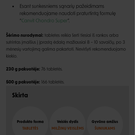
Esant sunkesniems sąnarių pažeidimams
rekomenduojame naudoti praturtintą formulę
“
Canvit Chondro Super
”.
Šėrimo nurodymai:
tabletes reikia šerti tiesiai iš rankos arba
sutrintas įmaišius į įprastą ėdalą mažiausiai 8 – 10 savaičių, po 3
mėnesių vartojimą galima pakartoti. Neviršyti rekomenduojamo
kiekio.
230 g pakuotėje:
76 tabletės.
500 g pakuotėje:
166 tabletės.
Skirta
Produkto forma
Veislės dydis
Gyvūno amžius
TABLETĖS
MILŽINŲ VEISLĖMS
ŠUNIUKAMS