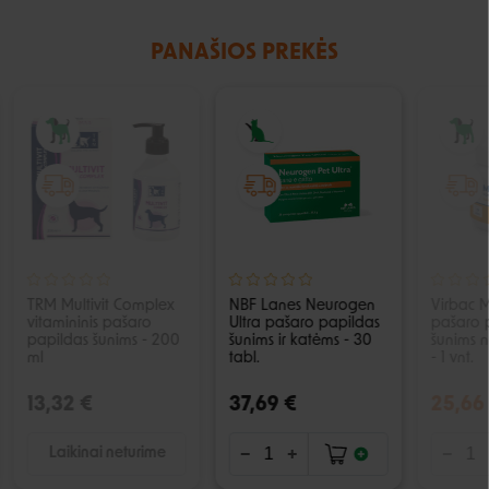
PANAŠIOS PREKĖS
IŠPARDUOTA
TRM Multivit Complex
NBF Lanes Neurogen
Virbac 
vitamininis pašaro
Ultra pašaro papildas
pašaro 
papildas šunims - 200
šunims ir katėms - 30
šunims n
ml
tabl.
- 1 vnt.
13,32 €
37,69 €
25,66
Laikinai neturime