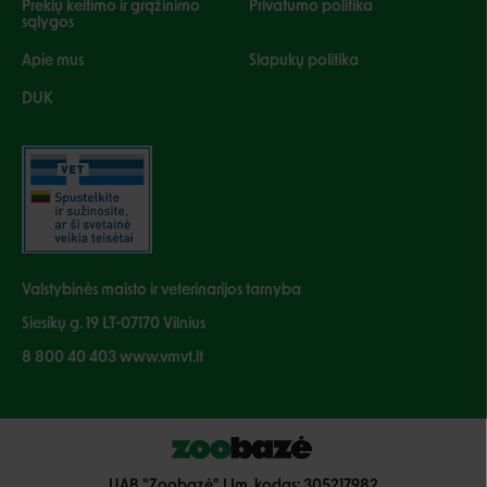
Prekių keitimo ir grąžinimo
Privatumo politika
sąlygos
Apie mus
Slapukų politika
DUK
Valstybinės maisto ir veterinarijos tarnyba
Siesikų g. 19 LT-07170 Vilnius
8 800 40 403 www.vmvt.lt
UAB "Zoobazė" | Įm. kodas: 305217982