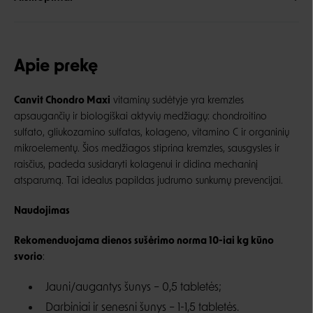
Apie prekę
Canvit Chondro Maxi
vitaminų sudėtyje yra kremzles
apsaugančių ir biologiškai aktyvių medžiagų: chondroitino
sulfato, gliukozamino sulfatas, kolageno, vitamino C ir organinių
mikroelementų. Šios medžiagos stiprina kremzles, sausgysles ir
raisčius, padeda susidaryti kolagenui ir didina mechaninį
atsparumą. Tai idealus papildas judrumo sunkumų prevencijai.
Naudojimas
Rekomenduojama dienos sušėrimo norma 10-iai kg kūno
svorio
:
Jauni/augantys šunys – 0,5 tabletės;
Darbiniai ir senesni šunys – 1-1,5 tabletės.