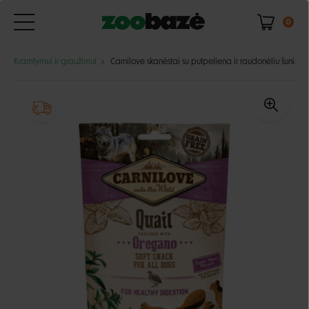
0
Kramtymui ir graužimui
Carnilove skanėstai su putpeliena ir raudonėliu šunims