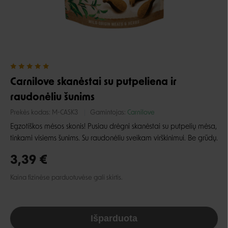
Carnilove skanėstai su putpeliena ir
raudonėliu šunims
Prekės kodas:
M-CASK3
Gamintojas:
Carnilove
Egzotiškos mėsos skonis! Pusiau drėgni skanėstai su putpelių mėsa,
tinkami visiems šunims. Su raudonėliu sveikam virškinimui. Be grūdų.
3,39 €
Kaina fizinėse parduotuvėse gali skirtis.
Išparduota