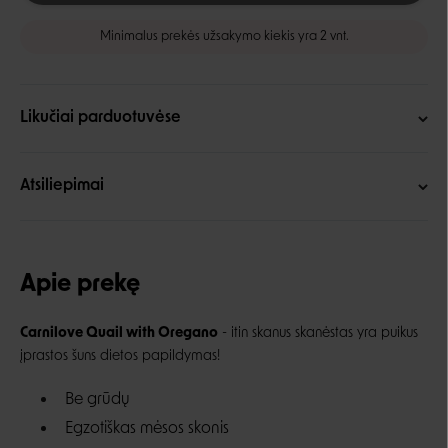
Minimalus prekės užsakymo kiekis yra 2 vnt.
Likučiai parduotuvėse
Atsiliepimai
Apie prekę
Carnilove Quail with Oregano
- itin skanus skanėstas yra puikus
įprastos šuns dietos papildymas!
Be grūdų
Egzotiškas mėsos skonis