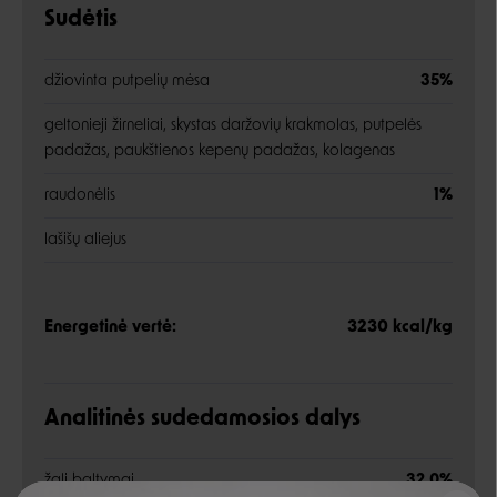
Sudėtis
džiovinta putpelių mėsa
35%
geltonieji žirneliai, skystas daržovių krakmolas, putpelės
padažas, paukštienos kepenų padažas, kolagenas
raudonėlis
1%
lašišų aliejus
Energetinė vertė:
3230 kcal/kg
Analitinės sudedamosios dalys
žali baltymai
32,0%