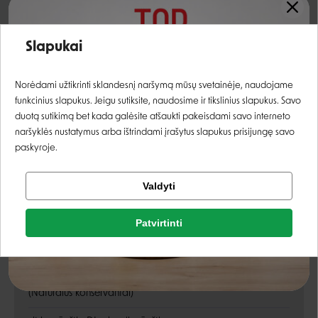
riebalų kiekis
6,0%
Įvertinimas:
Slapukai
drėgmė
17,0%
Prisijungti
žali pelenai
6,5%
Norėdami užtikrinti sklandesnį naršymą mūsų svetainėje, naudojame
funkcinius slapukus. Jeigu sutiksite, naudosime ir tikslinius slapukus. Savo
žalia ląsteliena
1,0%
Registruotis
duotą sutikimą bet kada galėsite atšaukti pakeisdami savo interneto
kalcis
1,1%
naršyklės nustatymus arba ištrindami įrašytus slapukus prisijungę savo
paskyroje.
fosforas
0,9%
Tikrinti užsakymą
Valdyti
Omega 3
0,1%
Facebook
Omega 6
0,7%
Patvirtinti
Rašyti atsiliepimą
Google
Priedai
Rašyti atsiliepimą
(Natūralūs konservantai)
Negalite prisijungti prie paskyros?