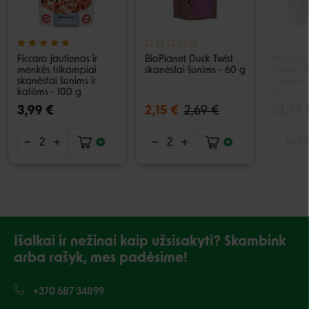
Ficcaro jautienos ir
BioPlanet Duck Twist
Healthy 
menkės trikampiai
skanėstai šunims - 60 g
šunims m
skanėstai šunims ir
ir kalci
katėms - 100 g
g
3,99 €
2,15 €
2,69 €
10,99 
Laiki
Išalkai ir nežinai kaip užsisakyti? Skambink
arba rašyk, mes padėsime!
+370 687 34899