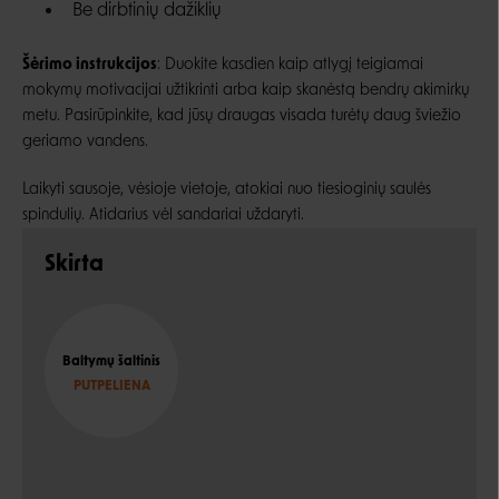
Be dirbtinių dažiklių
Šėrimo instrukcijos
: Duokite kasdien kaip atlygį teigiamai
mokymų motivacijai užtikrinti arba kaip skanėstą bendrų akimirkų
metu. Pasirūpinkite, kad jūsų draugas visada turėtų daug šviežio
geriamo vandens.
Laikyti sausoje, vėsioje vietoje, atokiai nuo tiesioginių saulės
spindulių. Atidarius vėl sandariai uždaryti.
Skirta
Baltymų šaltinis
PUTPELIENA